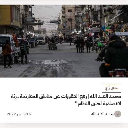
مقال رأي
محمد العبد الله| رفع العقوبات عن مناطق المعارضة..رئة
اقتصادية لخنق النظام”
محمد العبد الله
16 مارس 2022
م