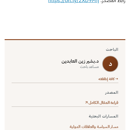
رابط المصدر:
https://bit.ly/2XD9Mfj
الباحث
د.بشير زين العابدين
د
مساعد باحث
→ كافة إطلالاته
المصدر
قراءة المقال الكامل
المسارات البحثية
مسار السياسة والعلاقات الدولية