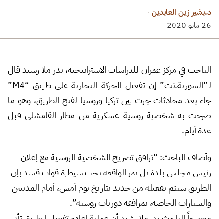
د.بشير زين العابدين
·
26 مايو 2020
الباحث في مركز عمران للدراسات الاستراتيجية، بدر ملا رشيد قال
لـ”السورية.نت” إن تفعيل الحركة التجارية على طريق “M4”
جاء بعد محادثات جرت بين تركيا وروسيا لفتح الطريق، وهو ما
صرحت به شخصية روسية عسكرية من مطار القامشلي قبل
عدة أيام.
وأضاف الباحث: “ترافق تصريح الشخصية الروسية مع إعلان
رئيس مجلس بلدة تل تمر الواقعة تحت سيطرة قوات قسد بإن
الطريق سيتم تفعيله من جديد بتاريخ يوم أمس، أمام المدنيين
والسيارات الخاصة، بمرافقة دوريات روسية”.
موضحاً الباحث بدر ملا رشيد أن عملية إعادة تفعيل الطريق تأتي