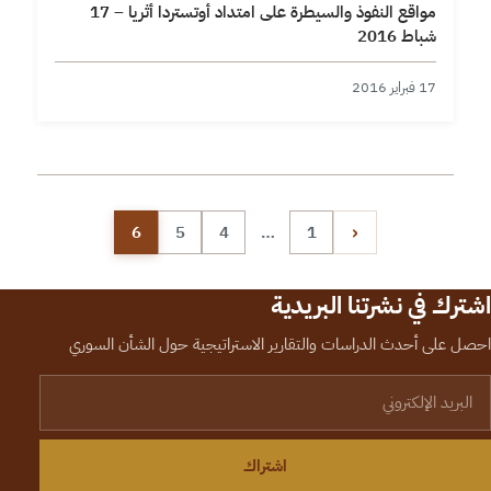
مواقع النفوذ والسيطرة على امتداد أوتستردا أثريا – 17
شباط 2016
17 فبراير 2016
تعدد صفحات المقالات
‹
6
5
4
…
1
اشترك في نشرتنا البريدية
احصل على أحدث الدراسات والتقارير الاستراتيجية حول الشأن السوري
لبريد الإلكتروني
اشتراك