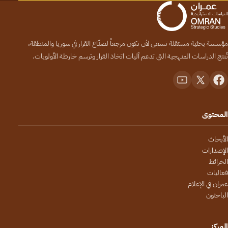
مؤسسة بحثية مستقلة تسعى لأن تكون مرجعاً لصنّاع القرار في سوريا والمنطقة،
تُنتج الدراسات المنهجية التي تدعم آليات اتخاذ القرار وترسم خارطة الأولويات.
المحتوى
الأبحاث
الإصدارات
الخرائط
فعاليات
عمران في الإعلام
الباحثون
المركز