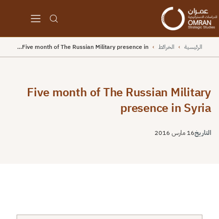
الرئيسية
›
الخرائط
›
Five month of The Russian Military presence in…
Five month of The Russian Military
presence in Syria
التاريخ
16 مارس 2016
⬇
⬇
↻
⛶
Unable to open [object Object]: Error loading image a
https://omrandirasat.org/wp-
content/uploads/2016/03/map-hero-304-scaled.pn