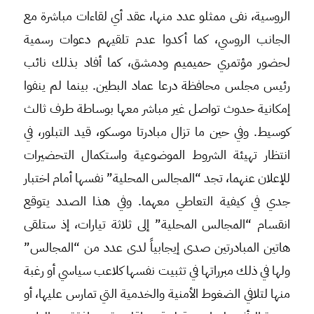
الروسية، نفى ممثلو عدد منها، عقد أي لقاءات مباشرة مع
الجانب الروسي، كما أكدوا عدم تلقيهم دعوات رسمية
لحضور مؤتمري حميميم ودمشق، كما أفاد بذلك نائب
رئيس مجلس محافظة درعا عماد البطين. بينما لم ينفوا
إمكانية حدوث تواصل غير مباشر معها بوساطة طرف ثالث
كوسيط. وفي حين ما تزال مبادرتا موسكو، قيد التبلور، في
انتظار تهيئة الشروط الموضوعية واستكمال التحضيرات
للإعلان عنهما، تجد “المجالس المحلية” نفسها أمام اختبار
جدي في كيفية التعاطي معهما. وفي هذا الصدد يتوقع
انقسام “المجالس المحلية” إلى ثلاثة تيارات، إذ ستلقى
هاتين المبادرتين صدى إيجابياً لدى عدد من “المجالس”
ولها في ذلك مبرراتها في تثبيت نفسها كلاعب سياسي أو رغبة
منها لتلافي الضغوط الأمنية والخدمية التي تمارس عليها، أو