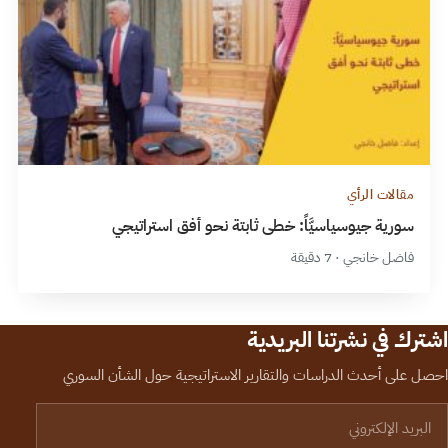
مقالات الرأي
سورية جيوسياسيَّاً: خطى ثابتة نحو أفق استراتيجي
فاضل خانجي · 7 دقيقة
اشترك في نشرتنا البريدية
احصل على أحدث الدراسات والتقارير الاستراتيجية حول الشأن السوري
لبريد الإلكتروني