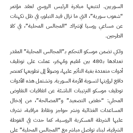
السوريين. لتتبعها مبادرة الرئيس الروسي لعقد مؤتمر
“شعوب سورية”، التي ما تزال قيد التبلور، في ظل تكهنات
عن مساعي روسيا لإشراك “المجالس المحلية”، في كلا
الطرحين.
ولكي تضمن موسكو التحكم بـ”المجالس المحلية” المقدر
تعدادها بـ480 بين مُقيم ومُهجّر، عملت على توظيف
أدوات متعددة بغية التأثير عليها، وصولاً إلى تطويعها كعنصر
دافع لرؤيتها لتسوية الأزمة السورية. وتشتمل هذه الأدوات
توظيف موسكو الترتيبات الناشئة عن اتفاقيات التفاوض
المحلي: “خفض التصعيد” و”المصالحة”، من إدخال
المساعدات الغذائية ونشر حواجز ونقاط مراقبة، تشرف
عليها الشرطة العسكرية الروسية، كما حدث في الغوطة
الشرقية، لبناء تواصل مباشر مع “المجالس المحلية” على