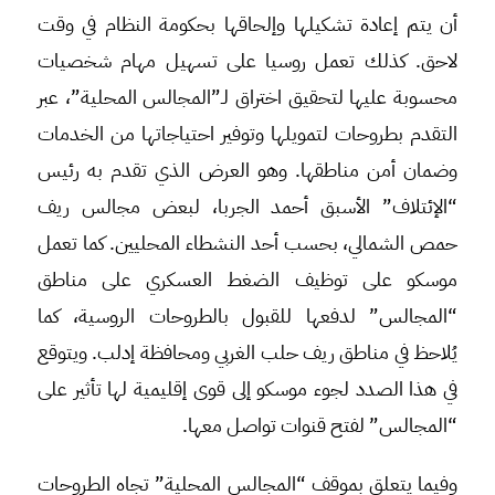
أن يتم إعادة تشكيلها وإلحاقها بحكومة النظام في وقت
لاحق. كذلك تعمل روسيا على تسهيل مهام شخصيات
محسوبة عليها لتحقيق اختراق لـ”المجالس المحلية”، عبر
التقدم بطروحات لتمويلها وتوفير احتياجاتها من الخدمات
وضمان أمن مناطقها. وهو العرض الذي تقدم به رئيس
“الإئتلاف” الأسبق أحمد الجربا، لبعض مجالس ريف
حمص الشمالي، بحسب أحد النشطاء المحليين. كما تعمل
موسكو على توظيف الضغط العسكري على مناطق
“المجالس” لدفعها للقبول بالطروحات الروسية، كما
يُلاحظ في مناطق ريف حلب الغربي ومحافظة إدلب. ويتوقع
في هذا الصدد لجوء موسكو إلى قوى إقليمية لها تأثير على
“المجالس” لفتح قنوات تواصل معها.
وفيما يتعلق بموقف “المجالس المحلية” تجاه الطروحات