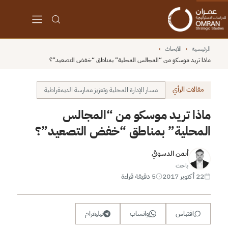
الرئيسية
›
الأبحاث
›
ماذا تريد موسكو من “المجالس المحلية” بمناطق “خفض التصعيد”؟
مقالات الرأي
مسار الإدارة المحلية وتعزيز ممارسة الديمقراطية
ماذا تريد موسكو من “المجالس
المحلية” بمناطق “خفض التصعيد”؟
أيمن الدسوقي
باحث
22 أكتوبر 2017
5 دقيقة قراءة
اقتباس
واتساب
تيليغرام