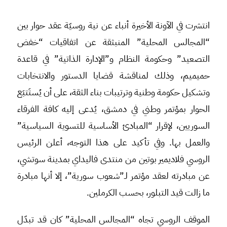
انتشرت في الآونة الأخيرة أنباء عن نية روسيّة عقد حوار بين
“المجالس المحلية” المنبثقة عن اتفاقيات “خفض
التصعيد” وحكومة النظام و”الإدارة الذاتية” في قاعدة
حميميم، وذلك لمناقشة قضايا الدستور والانتخابات
وتشكيل حكومة وطنية وترتيبات بناء الثقة، على أن يُستَتبَع
الحوار بمؤتمر وطني في دمشق، يُدعى إليه كافة الفرقاء
السوريين، لإقرار “المبادئ الأساسية للتسوية السياسية”
والعمل بها. وفي تأكيد على هذا التوجه، أعلن الرئيس
الروسي فلاديمير بوتين من منتدى فاليداي بمدينة سوتشي،
عن مبادرته لعقد مؤتمر لـ”شعوب سورية”، إلا أنها مبادرة
ما زالت قيد التبلور، بحسب الكرملين.
الموقف الروسي تجاه “المجالس المحلية” كان قد تبدّل