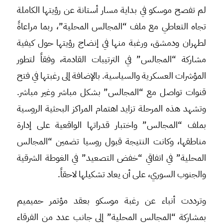
لم تفصح موسكو في بداية مسار أستانة عن رؤيتها الكاملة
تجاه التعاطي مع ملف “المجالس المحلية”، ربما مراعاةً
لطهران ودمشق، ورغبة منها في إنضاج رؤيتها حول كيفية
مشاركة “المجالس” في الترتيبات القادمة، وفقاً لتطور
المؤشرات العسكرية والسياسية. بالإضافة إلى رغبتها في فتح
قنوات تواصل مع “المجالس” بشكل مباشر وغير مباشر.
وتشهد هذه المرحلة تزايد اهتمام المراكز البحثية الروسية
بملف “المجالس” واختبار قدراتها الواقعية على إدارة
مناطقها، وكانت النتيجة قبول روسيا تضمين “المجالس
المحلية” في اتفاقي “خفض التصعيد” في الغوطة الشرقية
والجنوب السوري، على أن يعاد تشكيلها لاحقاً.
وترددت أنباء عن رغبة موسكو بعقد مؤتمر حميميم
بمشاركة “المجالس المحلية” إلى جانب عدد من الفرقاء