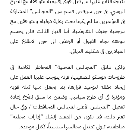
نتيجة التأثير عليها من قبل قوى إقليمية متوافقة مع الطرح
الروسي. في حين سيرفض قسم من “المجالس” المشاركة
في المؤتمرين ما لم يكونا تحت رعاية دولية، ومتوافقين مع
مرجعية جنيف التفاوضية. أما التيار الثالث فلن يحسم
موقفه تجاه القبول أو الرفض الى حين الاطلاع على
المبادرتين في شكلهما النهائي.
ولكي تتلافى “المجالس المحلية” المخاطر الكامنة في
طروحات موسكو لتصفيتها، فإنه يتوجب عليها العمل على
إيجاد مظلة لتوحيد قرارها، بما يجعل منها كتلة قوية
ومؤثرة في أي طرح سياسي. وضمن ما سبق يُقتَرَحُ إعادة
تفعيل “المجلس الأعلى لمجالس المحافظات”، وفي حال
تعثر ذلك، قد يكون من المفيد إنشاء “إدارات محلية”
مناطقية، تتولى تمثيل مجالسها سياسياً، ككتل موحدة.