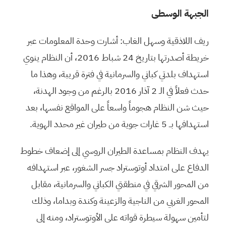
الجبهة الوسطى
ريف اللاذقية وسهل الغاب: أشارت وحدة المعلومات عبر
خريطة أصدرتها بتاريخ 24 شباط 2016، أن النظام ينوي
استهداف بلدتي كباني والسرمانية في فترة قريبة، وهذا ما
حدث فعلاً في الـ 2 آذار 2016 بالرغم من وجود الهدنة،
حيث شن النظام هجوماً واسعاً على المواقع نفسها، بعد
استهدافها بــ 5 غارات جوية من طيران غير محدد الهوية.
يهدف النظام بمساعدة الطيران الروسي إلى إضعاف خطوط
الدفاع على امتداد أوتوستراد جسر الشغور، عبر استهدافه
من المحور الشرقي في منطقتي الكباني والسرمانية، مقابل
المحور الغربي من الناجية والزعينة وكندة وبداما، وذلك
لتأمين سهولة سيطرة قواته على الأوتوستراد، ومنه إلى