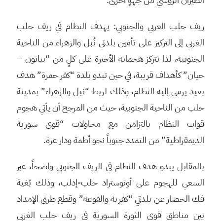
ريف حلب الغربي والجنوبي: يهدف النظام في ريف حلب
الغربي إلى التركيز على تأمين بلدتي نُبل والزهراء من الناحية
الجنوبية، لذا تتركز هجماته الأخيرة على كلٍ من “بيانون –
حيان” كأهداف قريبة، في حين تبدو بلدة “كفر حمرة” هدف
بعيد يرمي إليه النظام، وذلك لربط “نبل والزهراء” بمدينة
حلب من الناحية الجنوبية، حيث من المرجح أن يأتي هجوم
قوات النظام بالتزامن مع محاولات “قوى سورية
الديمقراطية” من التمدد جنوباً نحو أطمة ودار عزة.
بالمقابل يبدو هدف النظام في الريف الجنوبي واضحاً، عبر
السعي للهجوم على أوتوستراد حلب-إدلب، وذلك بُغية
فك الحصار عن بلدتي “كفرية والفوعة” وقطع طرق الإمداد
بين مناطق قوى الثورة السورية في ريف حلب الغربي