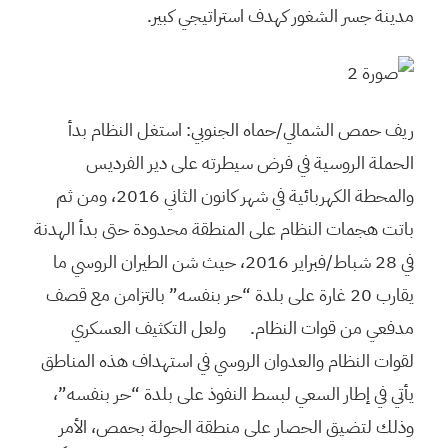
مدينة جسر الشغور كهدف استراتيجي كبير.
ريف حمص الشمالي/حماه الجنوبي: استغل النظام بدأ
الحملة الروسية في فرض سيطرته على دير الفرديس
والمحطة الكهربائية في شهر كانون الثاني 2016، ومن ثم
باتت هجمات النظام على المنطقة محدودة حتى بدأ الهدنة
في 28 شباط/فبراير 2016، حيث شن الطيران الروسي ما
يقارب 20 غارة على بلدة “حر بنفسه” بالتزامن مع قصف
مدفعي من قوات النظام. ولعل التكثيف العسكري
لقوات النظام والعدوان الروسي في استهداف هذه المناطق
يأتي في إطار السعي لبسط النفوذ على بلدة “حر بنفسه”،
وذلك لتضيق الحصار على منطقة الحولة بحمص، الأمر