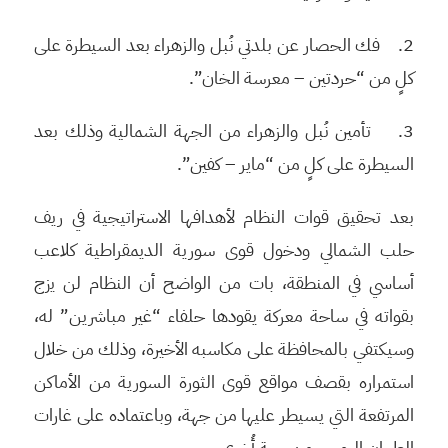
2. فك الحصار عن بلدتي نُبل والزهراء بعد السيطرة على
كلٍ من “حردتين – معرسة الخان”.
3. تأمين نُبل والزهراء من الجهة الشمالية وذلك بعد
السيطرة على كلٍ من “ماير – كفين”.
بعد تحقيق قوات النظام لأهدافها الاستراتيجية في ريف
حلب الشمالي ودخول قوى سورية الديمقراطية كلاعب
أساسي في المنطقة، بات من الواضح أن النظام لن يزج
بقواته في ساحة معركة يقودها حلفاء “غير مباشرين” له،
وسيكتفي بالمحافظة على مكاسبه الأخيرة، وذلك من خلال
استمراره بقصف مواقع قوى الثورة السورية من الأماكن
المرتفعة التي يسيطر عليها من جهة، وباعتماده على غارات
الطيران الروسي من جهةٍ أُخرى.