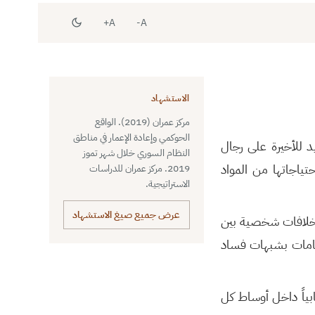
A+
A-
الاستشهاد
مركز عمران (2019). الواقع
الحوكمي وإعادة الإعمار في مناطق
يد للأخيرة على رجال
النظام السوري خلال شهر تموز
حتياجاتها من المواد
2019. مركز عمران للدراسات
الاستراتيجية.
عرض جميع صيغ الاستشهاد
ى خلافات شخصية بين
هامات بشبهات فساد
ياً داخل أوساط كل