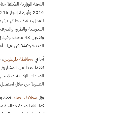
اللجنة الوزارية المكلفة مت
المدينة و340 في ريفها، تأهيل 31 دائرة زراعية وشعبة ووحدة إرشادية بريف المحافظة.
أما في
محافظة طرطوس
، 
تفقدا عدداً من المشاريع 
الوحدات الإدارية صلاحيا
التنموية من خلال استغلال
وفي
محافظة حماة
، تفقد وز
كما تفقدا وحدة معالجة ميا