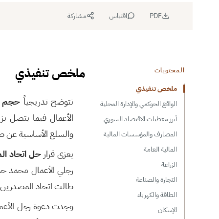
PDF
اقتباس
مشاركة
ملخص تنفيذي
المحتويات
ملخص تنفيذي
تتوضح تدريجياً
حجم ال
الواقع الحوكمي والإدارة المحلية
الأعمال فيما يتصل بزيا
أبرز معطيات الاقتصاد السوري
والسلع الأساسية عن طري
المصارف والمؤسسات المالية
المالية العامة
يعزى قرار
حل اتحاد ال
الزراعة
رجلي الأعمال محمد حم
التجارة والصناعة
طالت اتحاد المصدرين.
الطاقة والكهرباء
وجدت دعوة رجل الأعم
الإسكان