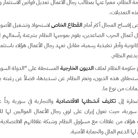
 النظام، معبراً عنها بمطالب رجال الأعمال تعديل قوانين الاستثمار و
ذه التعديلات.
 إفساح المجال أكثر أمام
القطاع الخاص
لاستحواذ وتشغيل الأصول 
ل أعمال الحرب الصاعدين، يقوم بموجبها النظام بشرعنة رأسمالهم 
ونية وأطر تنفيذية رسمية، مقابل تعهد رجال الأعمال هؤلاء باستثما
يدعم النظام.
ح حكومة النظام لملف
الديون الخارجية
المستحقة على “الدولة السور
تحقاق هذه الديون، وتعثر النظام عن تسديدها، فضلاً عن رغبته بإ
مانات من نوع ما.
ضطرة إلى
تكثيف أنشطتها الاقتصادية
والتجارية في سورية رداً 
ي سورية، حيث تعول إيران على لوبي رجال الأعمال المواليين لها 
ه هؤلاء من علاقات مع مسؤولي النظام وشبكة علاقاتهم الاقتصادية،
لها الدعم المالي والحماية الأمنية.