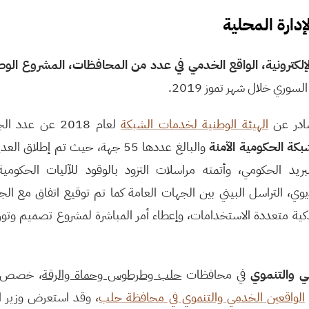
دارة المحلية
إلكترونية، الواقع الخدمي في عدد من المحافظات،
المشروع الوطن
وري خلال شهر تموز 2019.
صادر عن
الهيئة الوطنية لخدمات الشبكة
لعام 2018 عن عد
بكة الحكومية الآمنة
والبالغ عددها 55 جهة، حيث تم إطلا
ريد الحكومي، وأتمته مراسلات التزود بالوقود للآليات الحكومي
وي، التراسل البيني بين الجهات العامة كما تم توقيع اتفاق مع الج
كية متعددة الاستخدامات، وإعطاء أمر المباشرة لمشروع تصميم وتو
ي والتنموي
في محافظات
حلب وطرطوس وحماة والرقة
، خصص مج
الواقعين الخدمي والتنموي في محافظة حلب
، وقد استعرض وزير ال