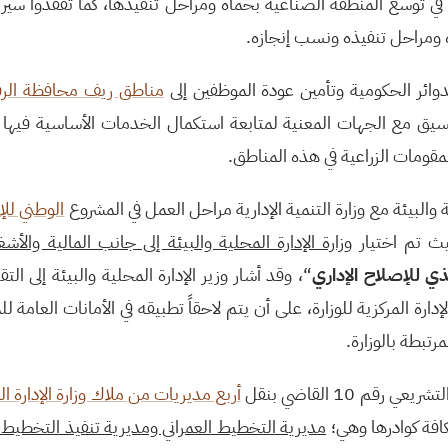
في توسع المنطقة الصناعية بحماه ومراحل تنفيذها، كما تفقدوا سير 
 ومراحل تنفيذه ونسب إنجازه.
دوائر الحكومية وتأمين عودة الموظفين إلى
مناطق ريف محافظة الرق
لتنسيق مع الجهات المعنية لمتابعة استكمال الخدمات الأساسية فيها 
لمقومات الزراعية في هذه المناطق.
 والبيئة مع وزارة التنمية الإدارية مراحل العمل في المشروع
الوطني للإص
ث تم اختيار
وزارة الإدارة المحلية والبيئة إلى جانب المالية والأش
ي للإصلاح الإداري
“، وقد أشار وزير الإدارة المحلية والبيئة إلى ال
إدارة المركزية للوزارة، على أن يتم لاحقاً تطبيقه في الأمانات العام
مرتبطة بالوزارة.
قم 10 القاضي بنقل
أربع مديريات من ملاك وزارة الإدارة ا
كافة كوادرها وهي؛
مديرية التخطيط العمراني ومديرية تنفيذ التخطيط و