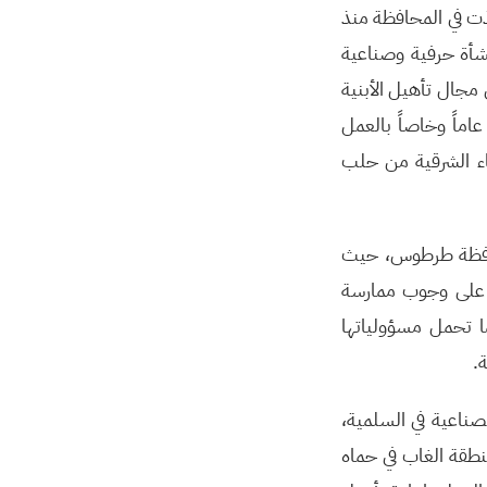
فذت في المحافظة منذ
نجاز 1216 مشروعاً، ترحيل 3.3 ملايين متر مكعب أنقاض، عودة 15711 منشأة حرفية وصناعية
ى حلب استطاعة 400 ك ف أ، إنجاز حوالي 136 مشروع في مجال تأهيل الأبنية
صحي والنفايات الصلبة والحاويات وضخ المياه، وضع 76 مخبزاً عاماً وخاصاً بالعمل
وافتتاح 130 مدرسة في عدد الأحياء الشرقية من حلب
لمحافظة طرطوس، حيث
ئة على وجوب ممارسة
ا تحمل مسؤولياتها
.
الصناعية في السلمية،
نطقة الغاب في حماه