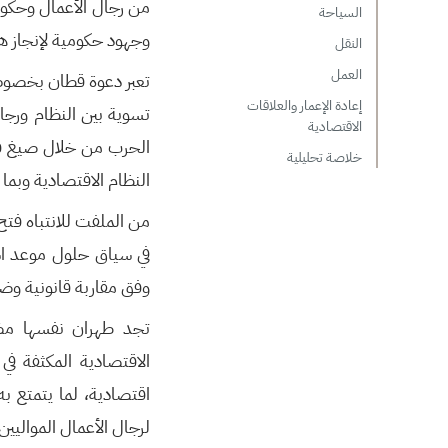
من رجال الأعمال وحكومة
السياحة
وجهود حكومية لإنجاز ه
النقل
العمل
تعبر دعوة قطان بخصوص
إعادة الإعمار والعلاقات
تسوية بين النظام ورجا
الاقتصادية
الحرب من خلال صيغ قان
خلاصة تحليلية
النظام الاقتصادية وبما 
من الملفت للانتباه فت
في سياق حلول موعد اس
وفق مقاربة قانونية وض
تجد طهران نفسها م
الاقتصادية المكثفة ف
اقتصادية، لما يتمتع ب
لرجال الأعمال المواليين 