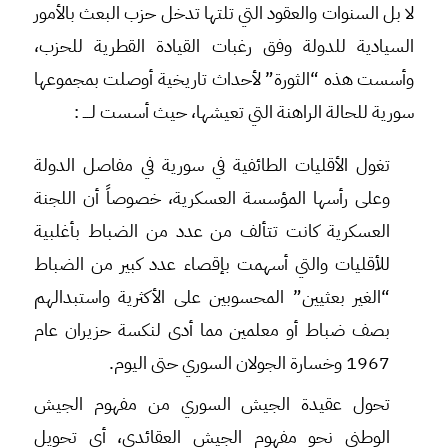
لا بل السنوات والعقود التي تلتها تدخل حزب البعث بالأمور
السيادية للدولة وفق رغبات القيادة القطرية للحزب،
وأسست هذه “الثورة” لأحداث تاريخية أوصلت بمجموعها
سورية للحالة الراهنة التي تعيشها، حيث أسست لــــ :
تغول الأقليات الطائفية في سورية في مفاصل الدولة
وعلى رأسها المؤسسة العسكرية، خصوصاً أن اللجنة
العسكرية كانت تتألف من عدد من الضباط بأغلبية
للأقليات والتي أسهمت بإقصاء عدد كبير من الضباط
“الغير بعثيين” المحسوبين على الأكثرية واستبدالهم
بصف ضباط أو معلمين مما أدى لنكسة حزيران عام
1967 وخسارة الجولان السوري حتى اليوم.
تحول عقيدة الجيش السوري من مفهوم الجيش
الوطني نحو مفهوم الجيش العقائدي، أي تحويل