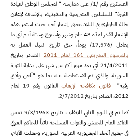
العسكري رقم /1/ على ممارسة “المجلس الوطني لقيادة
الثورة” للسلطتين التشريعية والتنفيذية، بالإضافة لإعلان
حالة الطوارئ في البلاد وحتى إشعار آخر، حيث استمر هذه
الإشعار الآخر لمدّة 48 عام وشهر وأسبوع وستة أيام أي ما
يعادل /17,576/ يوماً، حتى تاريخ انتهاء العمل به
بالمرسوم التشريعي 161 لعام 2011
الصادر بتاريخ
21/4/2011 أي بعد مرور أكثر من شهر على بداية الثورة
السورية، والذي تم الاستعاضة عنه بما هو “ألعن وأدق
رقبة”
قانون مكافحة الإرهاب
القانون رقم 19 لعام
2012، الصادر بتاريخ
2/7/2012.
كما تم في اليوم الثاني للانقلاب بتاريخ 9/3/1963 تعيين
القائد العام للجيش والقوات المسلحة نائباً للحاكم العرفي
في جميع أنحاء الجمهورية العربية السورية، وحملت الأيام،