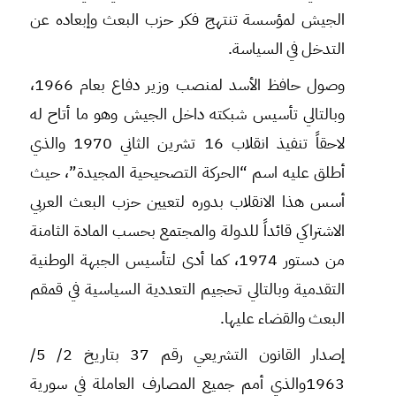
الجيش لمؤسسة تنتهج فكر حزب البعث وإبعاده عن
التدخل في السياسة.
وصول حافظ الأسد لمنصب وزير دفاع بعام 1966،
وبالتالي تأسيس شبكته داخل الجيش وهو ما أتاح له
لاحقاً تنفيذ انقلاب 16 تشرين الثاني 1970 والذي
أطلق عليه اسم “الحركة التصحيحية المجيدة”، حيث
أسس هذا الانقلاب بدوره لتعيين حزب البعث العربي
الاشتراكي قائداً للدولة والمجتمع بحسب المادة الثامنة
من دستور 1974، كما أدى لتأسيس الجبهة الوطنية
التقدمية وبالتالي تحجيم التعددية السياسية في قمقم
البعث والقضاء عليها.
إصدار القانون التشريعي رقم 37 بتاريخ 2/ 5/
1963والذي أمم جميع المصارف العاملة في سورية