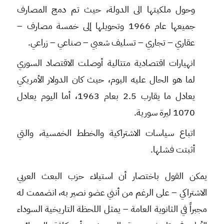
وحول ملكيتها الى الدولة، حيث تم دمج المصارف
جميعها عام 1966 وتحويلها إلى خمسة مصارف –
عقاري – تجاري – تسليف شعبي – صناعي – زراعي.
انهيارات اقتصادية متتالية أوصلت الاقتصاد السوري
لما هو الحال عليه اليوم، حيث كان الدولار الأمريكي
يعادل ما يقارب 2.5 بعام 1963، أما اليوم يعادل
1070 ليرة سورية.
اتباع سياسات الاشتراكية والخطط الخمسية، والتي
أثبتت فشلها.
يمكن القول باختصار أن استيلاء حزب البعث العربي
الاشتراكي – على الرغم من أنني عضو نصير به، انضممت له
مجبراً في الثانوية العامة – يمثل اللحظة التاريخية السوداء