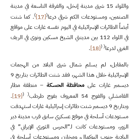
واللواء 15 شرق مدينة إنخل، والفرقة التاسعة في مدينة
)
(
الصنمين، ومستودعات الكم شرقي درعا
[17]
. كما شنت
أيضاً الطائرات الإسرائيلية في اليوم نفسه غارات على مواقع
في اللواء 112 بين مدينتي الشيخ مسكين ونوى في الريف
(
(
الغربي لدرعا
[18]
.
بالمقابل، لم يسلم شمال شرق البلاد من الهجمات
الإسرائيلية خلال هذا الشهر، فقد شنت الطائرات بتاريخ 9
ديسمبر غارات على
محافظة الحسكة
– منطقة مطار
(
(
القامشلي والفوج 54 المعروف بفوج طرطب
[19]
.
وبتاريخ 9 ديسمبر شنت طائرات إسرائيلية غارات استهدفت
مستودعات أسلحة في موقع عسكري سابق قرب مدينة دير
الزور، ومستودعات كانت لـ”الحرس الثوري الإيراني” في
البادية جنوب البوكمال، ومخازن ومستودعات أسلحة في