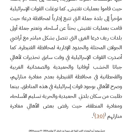
حيث قاموا بعمليات تفتيش. كما توغلت القوات الإسرائيلية
مؤخراً إلى بلدة جملة التي تتبع إدارياً لمحافظة درعا؛ حيث
قامت بعمليات تفتيش بحثاً عن أسلحة، وتعتبر جملة أولى
بلدات ريف درعا الغربي التي تتصل بشكل مباشر مع أراضي
الجولان المحتلة والحدود الإدارية لمحافظة الفنيطرة. كما
أصدرت القوات الإسرائيلية في وقت سابق تحذيرات لأهالي
جباثا الخشب أوفانيا والحميدية والصمدانية الغربية
والقحطانية في محافظة القنيطرة بعدم مغادرة منازلهم،
وصرح الأهالي بوجود قوات إسرائيلية في هذه المناطق. بينما
طلبت من سكان بلدتي الحميدية والحرية تسليم الأسلحة،
ومغادرة المنطقة، حيث رفض بعض الأهالي مغادرة
)
(
منازلهم
[30]
.