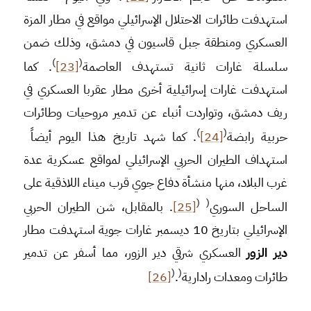
استهدفت طائرات الاحتلال الإسرائيلي مواقع في مطار المزة
العسكري ومنطقة جبل قاسيون في دمشق، وذلك ضمن
)
(
سلسلة غارات ثانية تستهدف العاصمة
[23]
. كما
استهدفت غارات إسرائيلية أخرى مطار عقربا العسكري في
ريف دمشق، وتواردت أنباء عن تدمير مروحيات وطائرات
)
(
حربية رابضة
[24]
. كما شهد تاريخ هذا اليوم أيضاً
استهداف الطيران الحربي الإسرائيلي لمواقع عسكرية عدة
غرب البلاد، منها منشأة دفاع جوي قرب ميناء اللاذقية على
(
(
الساحل السوري
[25]
. بالمقابل، شن الطيران الحربي
الإسرائيلي بتاريخ 10 ديسمبر غارات جوية استهدفت مطار
دير الزور
العسكري شرقي دير الزور، مما أسفر عن تدمير
(
(
طائرات ومعدات رادارية
.
[26]