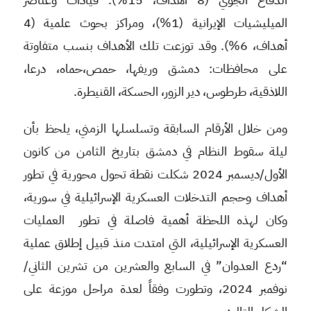
الميليشيات الإيرانية (1%)، ومراكز بحوث علمية (4
أهداف، 6%). وقد توزعت تلك الأهداف بنسب متفاوتة
على محافظات: دمشق وريفها، حمص،حماه، درعا،
اللاذقية، طرطوس، دير الزور، الحسكة، القنيطرة.
ومن خلال الأرقام السابقة وتسلسلها الزمني، يلحظ بأن
ليلة سقوط النظام في دمشق بتاريخ الثامن من كانون
الأول/ديسمبر 2024 شكلت نقطة تحول محورية في تطور
أهداف وحجم التدخلات العسكرية الإسرائيلية في سورية،
وكان لهذه اللحظة أهمية فاصلة في تطور العمليات
العسكرية الإسرائيلية، التي امتدت منذ قبيل إطلاق عملية
“ردع العدوان” في السابع والعشرين من تشرين الثاني/
نوفمبر 2024، وتطورت وفقاً لعدة مراحل موزعة على