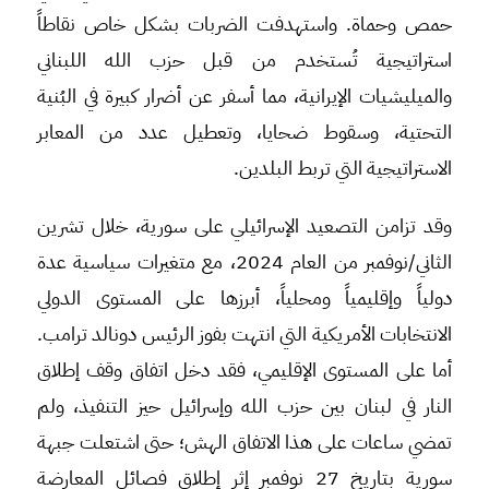
حمص وحماة. واستهدفت الضربات بشكل خاص نقاطاً
استراتيجية تُستخدم من قبل حزب الله اللبناني
والميليشيات الإيرانية، مما أسفر عن أضرار كبيرة في البُنية
التحتية، وسقوط ضحايا، وتعطيل عدد من المعابر
الاستراتيجية التي تربط البلدين.
وقد تزامن التصعيد الإسرائيلي على سورية، خلال تشرين
الثاني/نوفمبر من العام 2024، مع متغيرات سياسية عدة
دولياً وإقليمياً ومحلياً، أبرزها على المستوى الدولي
الانتخابات الأمريكية التي انتهت بفوز الرئيس دونالد ترامب.
أما على المستوى الإقليمي، فقد دخل اتفاق وقف إطلاق
النار في لبنان بين حزب الله وإسرائيل حيز التنفيذ، ولم
تمضي ساعات على هذا الاتفاق الهش؛ حتى اشتعلت جبهة
سورية بتاريخ 27 نوفمبر إثر إطلاق فصائل المعارضة