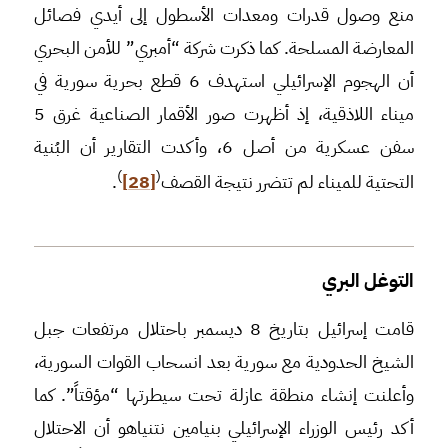
منع وصول قدرات ومعدات الأسطول إلى أيدي فصائل
المعارضة المسلحة. كما ذكرت شركة “أمبري” للأمن البحري
أن الهجوم الإسرائيلي استهدف 6 قطع بحرية سورية في
ميناء اللاذقية، إذ أظهرت صور الأقمار الصناعية غرق 5
سفن عسكرية من أصل 6، وأكدت التقارير أن البُنية
)
(
التحتية للميناء لم تتضرر نتيجة القصف
[28]
.
التوغل البري
قامت إسرائيل بتاريخ 8 ديسمبر باحتلال مرتفعات جبل
الشيخ الحدودية مع سورية بعد انسحاب القوات السورية،
وأعلنت إنشاء منطقة عازلة تحت سيطرتها “مؤقتاً”. كما
أكد رئيس الوزراء الإسرائيلي بنيامين نتنياهو أن الاحتلال