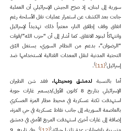
سورية إلى لبنان، إذ صرّح الجيش الإسرائيلي أن العملية
جاءت بعد الكشف عن استمرار عمليات نقل الأسلحة رغم
اتفاق وقف إطلاق النار، معتبراً ذلك تهديداً لإسرائيل
وانتهاكاً لبنود الاتفاق. كما أشار إلى أن “حزب الله”/قوات
“الرضوان”، بدعم من النظام السوري، يستغل البُنى
التحتية المدنية لنقل المعدات القتالية لاستخدامها ضد
)
(
إسرائيل
[11]
.
أما بالنسبة
لدمشق ومحيطها،
فقد شن الطيران
الإسرائيلي بتاريخ 8 كانون الأول/ديسمبر غارات جوية
استهدفت ثكنة عسكرية في محيط مطار المزة العسكري
بالعاصمة السورية، إلى جانب نقاط عسكرية في حي المزة،
إضافة إلى غارات أخرى استهدفت المربع الأمني في دمشق
)
(
متسببة بانفجارات عدة تلتها حرائق
[12]
. وفي تاريخ 9