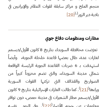
منجم الملح و مراكز سابقة لقوات النظام والإيرانيين في
.(
(
بادية دير الزور
[20]
مطارات ومنظومات دفاع جوي
تعرّضت محافظة السويداء بتاريخ 8 كانون الأول/ديسمبر
لغارات عدة، طال بعضها قاعدة خلخلة الجوية، وأيضاً
استهدفت بـ 6 ضربات القاعدة الجوية الرئيسة الواقعة
شمالي مدينة السويداء، والتي تضم مخزوناً كبيراً من
الصواريخ والقذائف التي تركتها القوات السورية
)
(
وراءها
[21]
. كما طالت الغارات الإسرائيلية بتاريخ 9 كانون
الأول/ديسمبر مطار الشعيرات في مدينة حمص، دون توافر
)
(
معلومات عن حجم الأضرار
[22]
. وفي اليوم نفسه