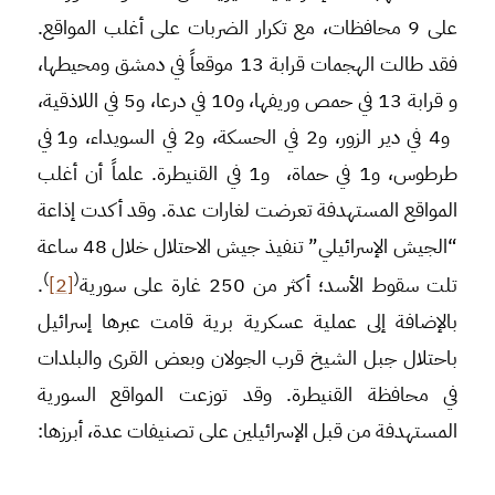
على 9 محافظات، مع تكرار الضربات على أغلب المواقع.
فقد طالت الهجمات قرابة 13 موقعاً في دمشق ومحيطها،
و قرابة 13 في حمص وريفها، و10 في درعا، و5 في اللاذقية،
و4 في دير الزور، و2 في الحسكة، و2 في السويداء، و1 في
طرطوس، و1 في حماة، و1 في القنيطرة. علماً أن أغلب
المواقع المستهدفة تعرضت لغارات عدة. وقد أكدت إذاعة
“الجيش الإسرائيلي” تنفيذ جيش الاحتلال خلال 48 ساعة
)
(
تلت سقوط الأسد؛ أكثر من 250 غارة على سورية
[2]
.
بالإضافة إلى عملية عسكرية برية قامت عبرها إسرائيل
باحتلال جبل الشيخ قرب الجولان وبعض القرى والبلدات
في محافظة القنيطرة. وقد توزعت المواقع السورية
المستهدفة من قبل الإسرائيلين على تصنيفات عدة، أبرزها: