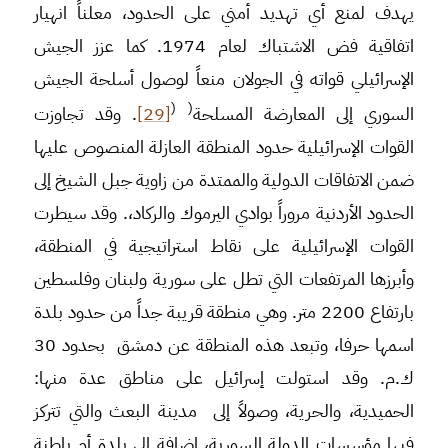
يهدف لمنع أي تهديد أمني على الحدود، معلناً انهيار
اتفاقية فض الاشتباك لعام 1974. كما عزز الجيش
الإسرائيلي قواته في الجولان منعاً لوصول أسلحة الجيش
(
(
السوري إلى المعارضة المسلحة
[29]
. وقد تجاوزت
القوات الإسرائيلية حدود المنطقة العازلة المنصوص عليها
ضمن الاتفاقات الدولية والممتدة من زاوية جبل الشيخ إلى
الحدود الأردنية مروراً بوادي اليرموك والركاد،. وقد سيطرت
القوات الإسرائيلية على نقاط استراتيجية في المنطقة،
وأبرزها المرتفعات التي تطل على سورية ولبنان وفلسطين
بارتفاع 2200 متر. وهي منطقة قريبة جداً من حدود بلدة
اسمها حرفا، وتبعد هذه المنطقة عن دمشق بحدود 30
ك.م. وقد استولت إسرائيل على مناطق عدة منها:
الحميدية، والحرية، وصولاً إلى مدينة البعث والتي تتركز
فيها مؤسسات الدولة السورية، إضافة إلى بلدة أم باطنة