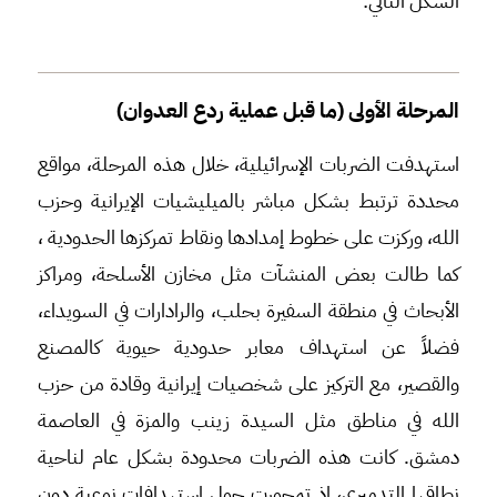
الشكل التالي:
المرحلة الأولى (ما قبل عملية ردع العدوان)
استهدفت الضربات الإسرائيلية، خلال هذه المرحلة، مواقع
محددة ترتبط بشكل مباشر بالميليشيات الإيرانية وحزب
الله، وركزت على خطوط إمدادها ونقاط تمركزها الحدودية ،
كما طالت بعض المنشآت مثل مخازن الأسلحة، ومراكز
الأبحاث في منطقة السفيرة بحلب، والرادارات في السويداء،
فضلاً عن استهداف معابر حدودية حيوية كالمصنع
والقصير، مع التركيز على شخصيات إيرانية وقادة من حزب
الله في مناطق مثل السيدة زينب والمزة في العاصمة
دمشق. كانت هذه الضربات محدودة بشكل عام لناحية
نطاقها التدميري، إذ تمحورت حول استهدافات نوعية دون