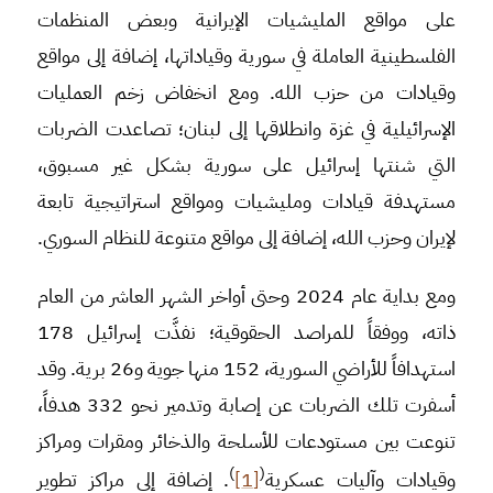
على مواقع المليشيات الإيرانية وبعض المنظمات
الفلسطينية العاملة في سورية وقياداتها، إضافة إلى مواقع
وقيادات من حزب الله. ومع انخفاض زخم العمليات
الإسرائيلية في غزة وانطلاقها إلى لبنان؛ تصاعدت الضربات
التي شنتها إسرائيل على سورية بشكل غير مسبوق،
مستهدفة قيادات ومليشيات ومواقع استراتيجية تابعة
لإيران وحزب الله، إضافة إلى مواقع متنوعة للنظام السوري.
ومع بداية عام 2024 وحتى أواخر الشهر العاشر من العام
ذاته، ووفقاً للمراصد الحقوقية؛ نفذَّت إسرائيل 178
استهدافاً للأراضي السورية، 152 منها جوية و26 برية. وقد
أسفرت تلك الضربات عن إصابة وتدمير نحو 332 هدفاً،
تنوعت بين مستودعات للأسلحة والذخائر ومقرات ومراكز
)
(
وقيادات وآليات عسكرية
[1]
. إضافة إلى مراكز تطوير