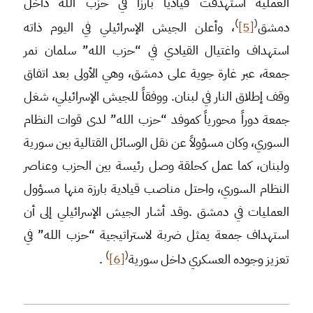
العملية استهدفت قيادياً بارزاً في حزب الله داخل
)
(
دمشق
[5]
، وأعلن الجيش الإسرائيلي في اليوم ذاته
استهداف واغتيال القيادي في “حزب الله” سلمان نمر
جمعة، عبر غارة جوية على دمشق، وهي الأولى بعد اتفاق
وقف إطلاق النار في لبنان. ووفقاً للجيش الإسرائيلي، شغل
جمعة دوراً محورياً كموفد “حزب الله” لدى قوات النظام
السوري، وكان مسؤولاً عن نقل الوسائل القتالية بين سورية
ولبنان، كما عمل كحلقة وصل رئيسة بين الحزب وعناصر
النظام السوري، واحتل مناصب قيادية بارزة منها مسؤول
العمليات في دمشق .وقد أشار الجيش الإسرائيلي إلى أن
استهداف جمعة يمثل ضربة لاستراتيجية “حزب الله” في
)
(
تعزيز وجوده العسكري داخل سورية
[6]
.