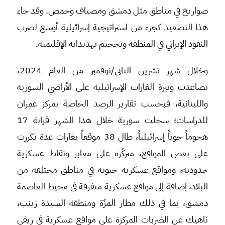
صواريخ في مناطق مثل دمشق ومصياف وحمص. وقد جاء
هذا التصعيد كجزء من استراتيجية إسرائيلية أوسع لضرب
النفوذ الإيراني في المنطقة وتحجيم تهديداته الإقليمية.
وخلال شهر تشرين الثاني/نوفمبر من العام 2024،
تصاعدت وتيرة الغارات الإسرائيلية على الأراضي السورية
واللبنانية، فبحسب تقارير الرصد الخاصة بمركز عمران
للدراسات؛ سجلت سورية خلال هذا الشهر قرابة 17
هجوماً جوياً إسرائيلياً، طال 38 موقعاً بغارات عدة تكررت
على بعض المواقع، متركّزة على معابر ونقاط عسكرية
حدودية، ومواقع عسكرية حيوية في مناطق مختلفة من
البلاد، إضافة إلى مواقع عسكرية متفرقة في محيط العاصمة
دمشق، بما في ذلك مطار المزّة ومنطقة السيدة زينب،
ناهيك عن الضربات المركزة على مواقع عسكرية في ريفي