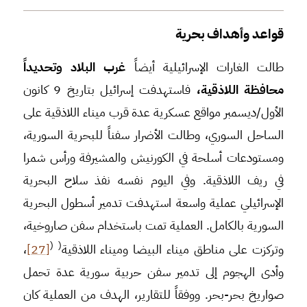
قواعد وأهداف بحرية
طالت الغارات الإسرائيلية أيضاً
غرب البلاد وتحديداً
محافظة اللاذقية،
فاستهدفت إسرائيل بتاريخ 9 كانون
الأول/ديسمبر مواقع عسكرية عدة قرب ميناء اللاذقية على
الساحل السوري، وطالت الأضرار سفناً للبحرية السورية،
ومستودعات أسلحة في الكورنيش والمشيرفة ورأس شمرا
في ريف اللاذقية. وفي اليوم نفسه نفذ سلاح البحرية
الإسرائيلي عملية واسعة استهدفت تدمير أسطول البحرية
السورية بالكامل. العملية تمت باستخدام سفن صاروخية،
(
(
وتركزت على مناطق ميناء البيضا وميناء اللاذقية
[27]
،
وأدى الهجوم إلى تدمير سفن حربية سورية عدة تحمل
صواريخ بحر-بحر. ووفقاً للتقارير، الهدف من العملية كان