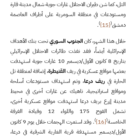
التل، كما شن طيران الاحتلال غارات جوية شمال مدينة قارة
ومستودعات في منطقة السومرية على أطراف العاصمة
)
(
دمشق
[15]
.
خلال هذا الشهر، كان
الجنوب السوري
تحت بنك الأهداف
الإسرائلية أيضاً، فقد نفذت طائرات الاحتلال الإسرائيلي
بتاريخ 8 كانون الأول/ديسمبر 10 غارات جوية استهدفت
بعضها مواقع عسكرية في ريف
القنيطرة
، إضافة لمنطقة تل
الحارة في
ريف درعا
، وتم استهداف مستودعات أسلحة
ومواقع استراتيجية. ناهيك عن غارات أخرى في محيط
مدينة إزرع بريف درعا استهدفت مواقع عسكرية أخرى،
تشمل الفوج 175 واللواء 12 وقيادة الفرقة
)
(
الخامسة
[16]
. وقد استمرت الهجمات خلال يوم 9 كانون
الأول/ديسمبر مستهدفة قرية الغارية الشرقية في درعا،