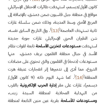
كانون الأول/ديسمبر، استهدفت طائرات الاحتلال الإسرائيلي
مواقع في منطقة جبل قاسيون ضمن دمشق، بالإضافة إلى
المربع الأمني وسط المدينة، وذلك ضمن سلسلة غارات
)
(
ثانية تستهدف العاصمة
[13]
. وفي التاريخ السابق نفسه،
شن الطيران الحربي الإسرائيلي غارات جوية جديدة
استهدفت
مستودعات لتخزين الأسلحة
تابعة لقوات نظام
الأسد في جبال منطقة القلمون بريف دمشق، منها
مستودعات (دنحة) في القلمون والتي تحتوي على مضادات
الدروع، مما أدى إلى تدميرها إثر انفجارات عنيفة هزت
(
(
المنطقة
[14]
. كما شهد اليوم ذاته (9 كانون الأول/
ديسمبر)، غارات على مقر
إدارة الحرب الإلكترونية
بالقرب
من البهدلية المحاذية لمنطقة السيدة زينب،
ومستودعات للأسلحة
بقرية عين منين التابعة لمنطقة