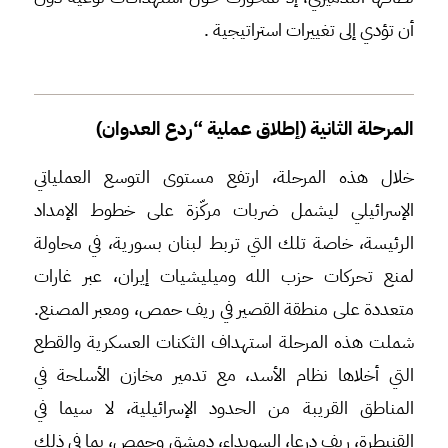
أن تؤدي إلى تغييرات استراتيجية .
المرحلة الثانية (إطلاق عملية “ردع العدوان)
خلال هذه المرحلة، ارتفع مستوى التوسع العملياتي
الإسرائيلي ليشمل ضربات مركّزة على خطوط الإمداد
الرئيسة، خاصة تلك التي تربط لبنان بسورية، في محاولة
لمنع تحركات حزب الله وميليشيات إيران، عبر غارات
متعددة على منطقة القصير في ريف حمص، ومعبر المصنع.
شملت هذه المرحلة استهداف الثكنات العسكرية والقطع
التي أخلاها نظام الأسد، مع تدمير مخازن الأسلحة في
المناطق القريبة من الحدود الإسرائيلية، لا سيما في
القنيطرة، ريف درعا، السويداء، دمشق وحمص، بما في ذلك