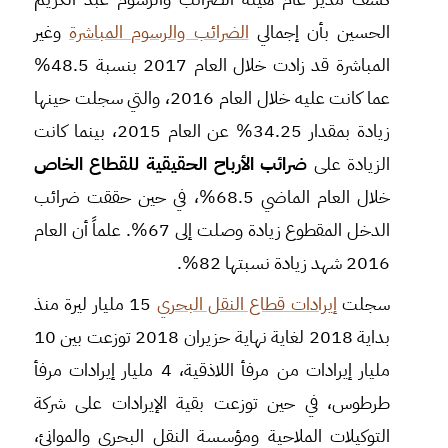
الحسين بأن إجمالي
الضرائب والرسوم المباشرة
وغير
المباشرة قد زادت خلال العام 2017 بنسبة 48.5%
عما كانت عليه خلال العام 2016، والتي سجلت حينها
زيادة بمقدار 34.25% عن العام 2015، ‏بينما كانت
الزيادة على
ضرائب الأرباح الحقيقية للقطاع الخاص
خلال العام الماضي 68.5%، في حين حققت ضرائب
الدخل المقطوع زيادة وصلت إلى 67%. علماً أن العام
2016 شهد زيادة نسبتها 82%.
سجلت
إيرادات قطاع النقل البحري
15 مليار ليرة منذ
بداية 2018 لغاية نهاية حزيران 2018 توزعت بين 10
مليار إيرادات من مرفأ اللاذقية، 4 مليار إيرادات مرفأ
طرطوس، في حين توزعت بقية الإيرادات على شركة
التوكيلات الملاحية ومؤسسة النقل البحري والموانئ،