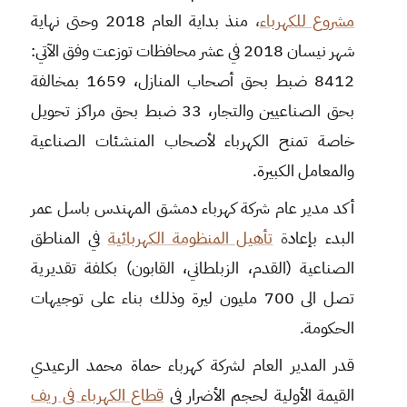
مشروع للكهرباء
،
منذ بداية العام 2018 وحتى نهاية
شهر نيسان 2018 في عشر محافظات توزعت وفق الآتي:
8412 ضبط بحق أصحاب المنازل، 1659 بمخالفة
بحق الصناعيين والتجار، 33 ضبط بحق مراكز تحويل
خاصة تمنح الكهرباء لأصحاب المنشئات الصناعية
والمعامل الكبيرة.
أكد مدير عام شركة كهرباء دمشق المهندس باسل عمر
البدء بإعاد
ة
تأهيل المنظومة الكهربائية
في المناطق
الصناعية (القدم، الزبلطاني، القابون) بكلفة تقديرية
تصل الى 700 مليون ليرة وذلك بناء على توجيهات
الحكومة.
قدر المدير العام لشركة كهرباء حماة محمد الرعيدي
القيمة الأولية لحجم الأضرار في
قطاع الكهرباء في ريف