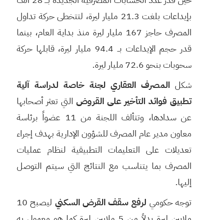
بإيداعات بلغت 21.3 مليار ليرة، لتتخطى حركة تداول
المصرف حاجز 167 مليار ليرة منذ بداية العام، بينما
قدر حجم الإيداعات بــ 94.4 مليار ليرة، قابلها حركة
سحوبات بنحو 72.6 مليار ليرة.
شكل
المصرف العقاري لجنة خاصة لدراسة آلية
تطبيق فوائد التأخير على القروض
التي تعثر أصحابها
عن سدادها، وتتألف اللجنة من 11 عضواً برئاسة
معاون مدير عام المصرف للشؤون الإدارية بهدف إجراء
تعديلات على التعليمات التطبيقية لنظام عمليات
المصرف بما يتناسب مع النتائج التي سيتم التوصل
إليها.
توجه حكومي
لرفع سقف القرض السكني
ليصبح 10
ملايين ليرة بدلاً من 5 ملايين ليرة كما هو معمول به