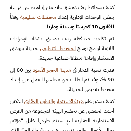
كشف محافظ ريف دمشق علاء منير إبراهيم عن دراسة
بعض الوحدات الإدارية إعدا
د
مخططات تنظيمية
وفقاً
للقانون 10 كحرستا وسبينة وداريا
.
تم تكليف محافظة ريف دمشق باتخاذ الإجراءات
اللازمة لوضع توسع
المخطط التنظيمي
لمدينة يبرود في
الاستثمار وإقامة منطقة صناعية جديدة.
قدرت نسبة الدمار في
مدينة الحجر الأسود
بين 80 إلى
90 %، وقد تم الطلب من مجلسها العمل على إعداد
مخطط تنظيمي للمدينة.
كشف مدير عام
هيئة الاستثمار والتطوير العقاري
الدكتور
أحمد الحمصي عن تحضير الهيئة لمجموعة من الفرص
الاستثمارية العقارية التي سيتم طرحها خلال “مؤتمر
رجال الأعمال والمستثمرين في سورية والعالم” الذي