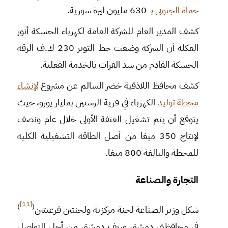
حماة الجنوبي
بــ 630 مليون ليرة سورية.
كشف المدير العام للشركة العامة لكهرباء الحسكة أنور
العكلة أن الشركة وضعت خط التوتر 230 ك.ف الرقة
الحسكة القادم من سد الفرات بالخدمة الفعلية.
كشف محافظ اللاذقية خضر السالم عن مشروع
لإنشاء
محطة توليد
الكهرباء في قرية الرستين بمليار يورو، حيث
يتوقع أن يتم تشغيل العنفة الأولى خلال عام ونصف
لإنتاج 350 ميغا من أصل الطاقة التشغيلية الكلية
للمحطة والبالغة 800 ميغا.
التجارة والصناعة
[11]
)
(
شكل وزير الصناعة لجنة مركزية ولجنتين فرعيتين
في محافظتي دمشق وريف دمشق من أجل التواصل