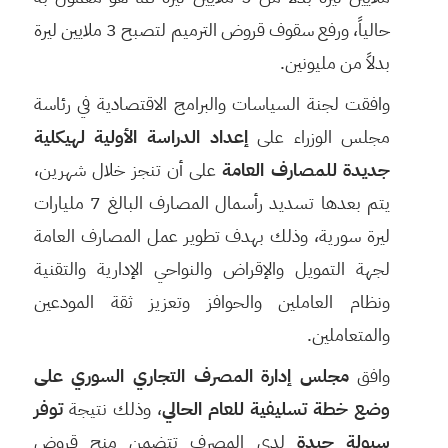
حالياً، ورفع سقوف قروض الترميم لتصبح 3 ملايين ليرة
بدلاً من مليونين.
وافقت لجنة السياسات والبرامج الاقتصادية في رئاسة
مجلس الوزراء على
إعداد الدراسة الأولية لهيكلية
جديدة للمصارف العامة
على أن تنجز خلال شهرين،
يتم بعدها تسديد رأسمال المصارف البالغ 7 مليارات
ليرة سورية، وذلك بهدف تطوير عمل المصارف العامة
لجهة التمويل والإقراض والنواحي الإدارية والتقنية
ونظام العاملين والحوافز وتعزيز ثقة المودعين
والمتعاملين.
وافق
مجلس إدارة المصرف التجاري السوري على
وضع خطة تسليفية للعام الحالي
، وذلك نتيجة
توفر
سيولة جيدة
لدى المصرف تتضمن منح قروض