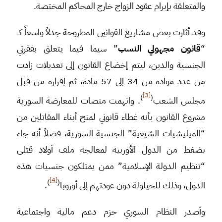
والمتعلقة بإبرام عقود الزواج خارج المحاكم المختصة.
وقد أثارت بعض مشاريع القوانين المطروحة جدلاً واسعاً كــ
“
قانون مجهولي النسب
” سيما فيما يتعلق بفقرتي
الجنسية والدين، ليتم إخضاع القانون إلى تعديلات زادت
من عدد مواده من 34 إلى 57 مادة، ثم إقراره من قبل
[3]
)
(
مجلس الشعب
. واتهمت منصات للمعارضة السورية
مشروع القانون بأنه غطاء قانوني لمنح أبناء المقاتلين من
“الميليشيات الشيعية” الجنسية السورية، فضلاً أنه جاء
بضغط من الدول الأوربية لمعالجة ملف أولاد قتلى
“تنظيم الدولة الإسلامية” ممن يمتلكون جنسيات هذه
[4]
)
(
الدول، وذلك للحيلولة دون عودتهم إلى أوروبا
.
وأصدر النظام السوري حزم دعم مالية واجتماعية