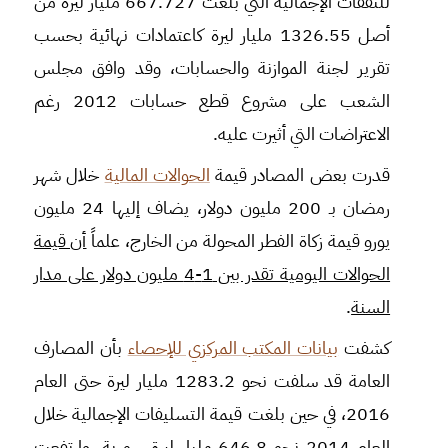
للنفقات الإجمالية التي بلغت 667.727 مليار ليرة من
أصل 1326.55 مليار ليرة كاعتمادات نهائية بحسب
تقرير لجنة الموازنة والحسابات، وقد وافق مجلس
الشعب على مشروع قطع حسابات 2012 رغم
الاعتراضات التي أثيرت عليه.
قدرت بعض المصادر قيمة
الحوالات المالية
خلال شهر
رمضان بـ 200 مليون دولار، يضاف إليها 24 مليون
يورو قيمة زكاة الفطر المحولة من الخارج، علماً
أن قيمة
الحوالات اليومية تقدر بين 1-4 مليون دولار على مدار
السنة
.
كشفت
بيانات المكتب المركزي للإحصاء
بأن المصارف
العامة قد سلفت نحو 1283.2 مليار ليرة حتى العام
2016، في حين بلغت قيمة التسليفات الإجمالية خلال
العام 2014 نحو 646.8 مليار ليرة سورية، وارتفعت