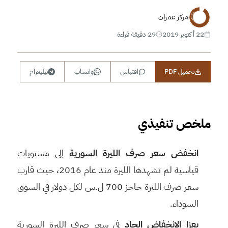
مركز عمران
22 أكتوبر 2019
29 دقيقة قراءة
تحميل PDF
اقتباس
واتساب
تيليغرام
ملخص تنفيذي
انخفض سعر صرف الليرة السورية
إلى مستويات
قياسية لم تشهدها الليرة منذ عام 2016، حيث قارب
سعر صرف الليرة حاجز 700 ل.س لكل دولار في السوق
السوداء.
يعزا الانخفاض الحاد
في سعر صرف الليرة السورية