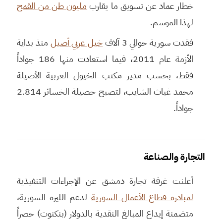
خطار عماد عن تسويق ما يقارب
مليون طن من القمح
لهذا الموسم.
فقدت سورية حوالي 3 آلاف
خيل عربي أصيل
منذ بداية
الأزمة عام 2011، فيما استعادت منها 186 جواداً
فقط، بحسب مدير مكتب الخيول العربية الأصيلة
محمد غياث الشايب، لتصبح حصيلة الخسائر 2.814
جواداً.
التجارة والصناعة
أعلنت غرفة تجارة دمشق عن الإجراءات التنفيذية
لمبادرة قطاع الأعمال السورية
لدعم الليرة السورية،
متضمنة إيداع المبالغ النقدية بالدولار (بنكنوت) حصراً