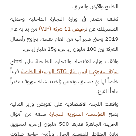
الخليج والأردن والعراق.
كشف مصدر في وزارة التجارة الداخلية وحماية
المستهلك عن ت
رخيص 11 شركة (VIP)
من بداية عام
2019 وحتى شهر أب من العام نفسه، يتراوح رأسمال
الشركة بين 100 مليون ل. س، و15 مليار ل.س.
وافقت وزارة الاقتصاد والتجارة الخارجية على افتتاح
شركة ستروي ترانس غاز STG الروسية الخاصة
فرعاً
خاصاً لها في دمشق، وتعيين زاخييد شاخسوروف مديراً
عاماً للفرع.
وافقت اللجنة الاقتصادية على تفويض وزير المالية
بمنح
المؤسسة السورية للتجارة
سلفة من أموال
الخزينة الجاهزة قدرها 500 مليون ل.س، لتسويق
مادة البطاطا للموسم الحالي وتأمين حاجة صالات