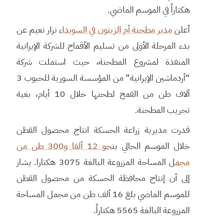
هكتاراً في الموسم الماضي.
أعلن
مدير مطحنة أم الزيتون في السويداء
نزار نعيم عن
بدء المرحلة الأولى من تسليم الأقماح للشركة الإيرانية
المنفذة لمشروع المطحنة، حيث استملت شركة
“أردماشين الإيرانية” من المؤسسة السورية للحبوب 3
آلاف طن من القمح لطحنها خلال 10 أيام، بغية
تجريب المطحنة.
قدرت مديرية زراعة الحسكة انتاج محصول القطن
خلال الموسم الحالي بن
حو 12 ألفا و300 طن من
مجم
ل المساحة المزروعة البالغة 3075 هكتارا. يشار
إلى أن إنتاج محافظة الحسكة من محصول القطن
للموسم الماضي بلغ 16 ألف طن من مجمل المساحة
المزروعة البالغة 5565 هكتاراً.