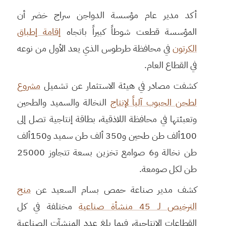
أكد مدير عام مؤسسة الدواجن سراج خضر أن
المؤسسة قطعت شوطاً كبيراً باتجاه
إقامة إطباق
الكرتون
في محافظة طرطوس الذي يعد الأول من نوعه
في القطاع العام.
كشفت مصادر في هيئة الاستثمار عن تشميل
مشروع
لطحن الحبوب آلياً لإنتاج
النخالة والسميد والطحين
وتعبئتها في محافظة اللاذقية، بطاقة إنتاجية تصل إلى
100ألف طن طحين و350 ألف طن سميد و150ألف
طن نخالة و6 صوامع تخزين بسعة تتجاوز 25000
طن لكل صومعة.
كشف مدير صناعة حمص بسام السعيد عن
منح
الترخيص لـ 45 منشأة صناعية
مختلفة في كل
القطاعات الإنتاجية، فيما بلغ عدد المنشآت الصناعية