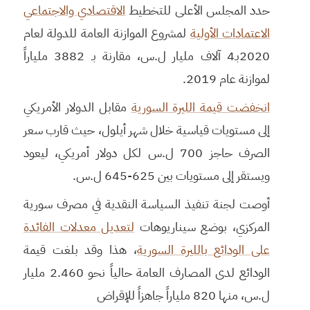
حدد المجلس الأعلى للتخطيط
الاقتصادي والاجتماعي
الاعتمادات الأولية
لمشروع الموازنة العامة للدولة لعام
2020بـ4 آلاف مليار ل.س، مقارنة بـ 3882 ملياراً
لموازنة عام 2019.
انخفضت قيمة الليرة السورية
مقابل الدولار الأمريكي
إلى مستويات قياسية خلال شهر أيلول، حيث قارب سعر
الصرف حاجز 700 ل.س لكل دولار أمريكي، ليعود
ويستقر إلى مستويات بين 625-645 ل.س.
أوصت لجنة تنفيذ السياسة النقدية في مصرف سورية
المركزي، بوضع سيناريوهات
لتعديل معدلات الفائدة
على الودائع بالليرة السورية
، هذا وقد بلغت قيمة
الودائع لدى المصارف العامة حالياً نحو 2.460 مليار
ل.س، منها 820 ملياراً جاهزاً للإقراض