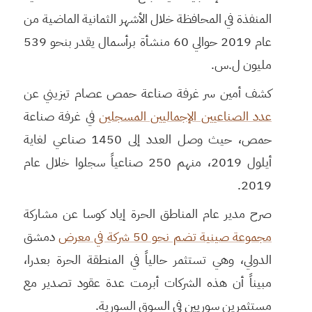
المنفذة في المحافظة خلال الأشهر الثمانية الماضية من
عام 2019 حوالي 60 منشأة برأسمال يقدر بنحو 539
مليون ل.س.
كشف أمين سر غرفة صناعة حمص عصام تيزيني عن
عدد الصناعيين الإجماليين المسجلين
في غرفة صناعة
حمص، حيث وصل العدد إلى 1450 صناعي لغاية
أيلول 2019، منهم 250 صناعياً سجلوا خلال عام
2019.
صرح مدير عام المناطق الحرة إياد كوسا عن مشاركة
مجموعة صينية تضم نحو 50 شركة في معرض
دمشق
الدولي، وهي تستثمر حالياً في المنطقة الحرة بعدرا،
مبيناً أن هذه الشركات أبرمت عدة عقود تصدير مع
مستثمرين سوريين في السوق السورية.