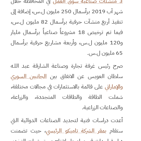
3 منشئات صناعية سوق العمل
في المحافظة خلال
شهر آب 2019 برأسمال 250 مليون ل.س، إضافة إلى
تنفيذ أربع منشآت حرفية برأسمال 82 مليون ل.س،
فيما تم ترخيص 18 مشروعاً صناعياً برأسمال مليار
و120 مليون ل.س، وأربعة مشاريع حرفية برأسمال
65 مليون ل.س.
صرح رئيس غرفة تجارة وصناعة الشارقة عبد اللـه
سلطان العويس عن الاتفاق بين
الجانبين السوري
والإماراتي
على قائمة بالاستثمارات في مجالات مختلقة،
شملت الطاقة والطاقات المتجددة، والزراعة،
والصناعات الزراعية.
أعدت دراسات فنية لتحديد الصناعات الدوائية التي
ستقام
بمقر الشركة تاميكو الرئيسي
، حيث تضمنت
دراسة إحداث قسم امبول لإنتاج مستحضرات التخدير