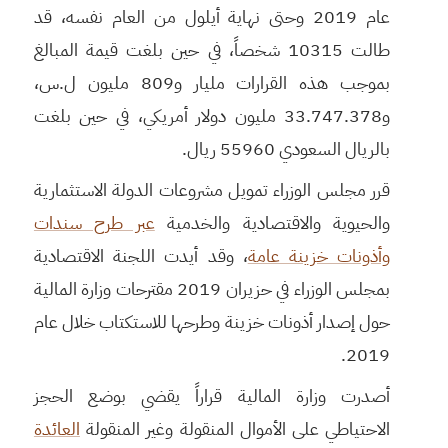
عام 2019 وحتى نهاية أيلول من العام نفسه، قد
طالت 10315 شخصاً، في حين بلغت قيمة المبالغ
بموجب هذه القرارات مليار و809 مليون ل.س،
و33.747.378 مليون دولار أمريكي، في حين بلغت
بالريال السعودي 55960 ريال.
قرر مجلس الوزراء تمويل مشروعات الدولة الاستثمارية
والحيوية والاقتصادية والخدمية
عبر طرح سندات
وأذونات خزينة عامة
، وقد أيدت اللجنة الاقتصادية
بمجلس الوزراء في حزيران 2019 مقترحات وزارة المالية
حول إصدار أذونات خزينة وطرحها للاستكتاب خلال عام
2019.
أصدرت وزارة المالية قراراً يقضي بوضع الحجز
الاحتياطي على الأموال المنقولة وغير المنقولة
العائدة