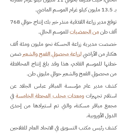
بــ 13.5 مليون كيلو غرام الموسم الماضي.
توقع مدير زراعة اللاذقية منذر خير بك إنتاج حوالي 768
ألف طن
من الحمضيات
للموسم الحالي.
خصصت مديرية زراعة الحسكة نحو مليون ومئة ألف
هكتار من الأراضي
لزراعة محصولي القمح والشعير
ضمن
خطتها للموسم القادم، هذا وقد بلغ إنتاج المحافظة
من محصولي القمح والشعير حوالي مليوني طن.
كشف مدير عام مؤسسة المباقر عباس الجلاد عن
استلام تجهيزات
ومعدات محلب المحطة الخامسة
في
مجمع مباقر مسكنة، والتي تم استيرادها من إحدى
الدول الأوروبية.
كشف رئيس مكتب التسويق في الاتحاد العام للفلاحين