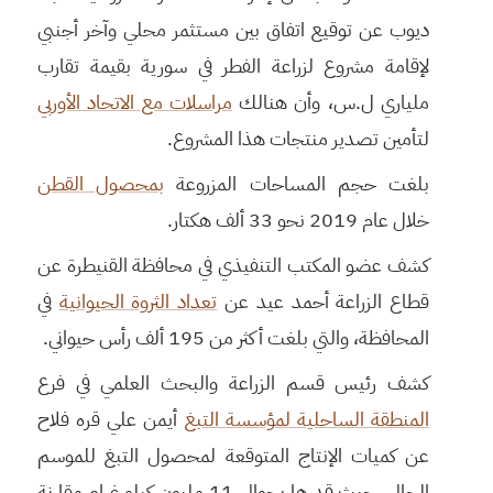
ديوب عن توقيع اتفاق بين مستثمر محلي وآخر أجنبي
لإقامة مشروع لزراعة الفطر في سورية بقيمة تقارب
ملياري ل.س، وأن هنالك
مراسلات مع الاتحاد الأوربي
لتأمين تصدير منتجات هذا المشروع.
بلغت حجم المساحات المزروعة
بمحصول القطن
خلال عام 2019 نحو 33 ألف هكتار.
كشف عضو المكتب التنفيذي في محافظة القنيطرة عن
قطاع الزراعة أحمد عيد عن
تعداد الثروة الحيوانية
في
المحافظة، والتي بلغت أكثر من 195 ألف رأس حيواني.
كشف رئيس قسم الزراعة والبحث العلمي في فرع
المنطقة الساحلية لمؤسسة التبغ
أيمن علي قره فلاح
عن كميات الإنتاج المتوقعة لمحصول التبغ للموسم
الحالي، حيث قدرها بحوالي 11 مليون كيلو غرام مقارنة