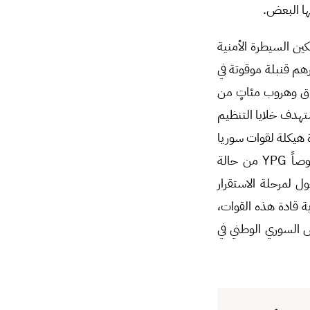
ها البعض.
ين السيطرة الأمنية
هم قنبلة موقوتة في
راق وهروب مئاتٍ من
ستهدف خلايا التنظيم
ة هيكلة لقوات سوريا
الديمقراطية عبر تشكيل مجالس عسكرية لأهداف عدة منها: 1_ تحويل هرمية قسد، وخصوصاً YPG من حالة
لة لحالة التشكيلات العسكرية المترابطة والهرمية”. 2_ الدخول لمرحلة الاستقرار
 هوية قادة هذه القوات،
ش السوري الوطني في