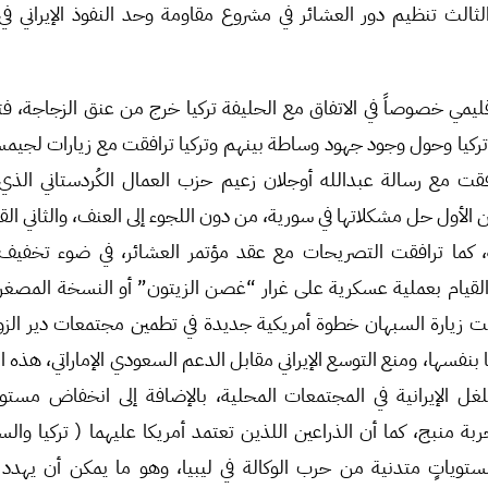
لثالث تنظيم دور العشائر في مشروع مقاومة وحد النفوذ الإيراني ف
لإقليمي خصوصاً في الاتفاق مع الحليفة تركيا خرج من عنق الزجاجة،
كيا وحول وجود جهود وساطة بينهم وتركيا ترافقت مع زيارات لجيم
ترافقت مع رسالة عبدالله أوجلان زعيم حزب العمال الكُردستاني الذ
 الأول حل مشكلاتها في سورية، من دون اللجوء إلى العنف، والثاني الق
 كما ترافقت التصريحات مع عقد مؤتمر العشائر، في ضوء تخفيف ت
والقيام بعملية عسكرية على غرار “غصن الزيتون” أو النسخة المصغ
يارة السبهان خطوة أمريكية جديدة في تطمين مجتمعات دير الزور 
 بنفسها، ومنع التوسع الإيراني مقابل الدعم السعودي الإماراتي، هذه ال
غل الإيرانية في المجتمعات المحلية، بالإضافة إلى انخفاض مستوي
 منبج، كما أن الذراعين اللذين تعتمد أمريكا عليهما ( تركيا والس
توياتٍ متدنية من حرب الوكالة في ليبيا، وهو ما يمكن أن يهدد 