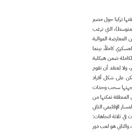
تها تركيا حول مصير
المتوسط)، التي ترغب
 المعارضة الموالية
سكري كاملاً، بينما
لكاملة ضمن هيكلية
 ولا يُعتقد أن تقوم
كن على شكل أفراد
ن جهتها سحب وحدات
ا تقل عن 5 كم، ومنح تركيا عيناً في المنطقة تمكنها من
مسار الإقليمي الثاني
 في ثلاثة اتجاهات:
والثاني هو لعب دور