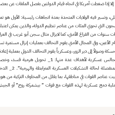
 إلا إذا ضغطت أمريكا في اتجاه قيام الدولتين بفصل الملفات عن بعض
لي، وتسير فيه الولايات المتحدة بعدة اتجاهات رئيسية: الأول هو تمك
لسجون التي تحوي المئات من عناصر تنظيم الدولة، والذين يمكن اعتبار
ات سنوات من الفراغ الأمني، كما لايزال مثال سجن أبو غريب في الع
مام الأعين، وفي المجال الأمني يقوم التحالف بعمليات إنزال مستمرة ت
سكة وصولاً إلى دير الزور، وعسكرياً يقوم التحالف الدولي بعملية إعاد
المجموعات والتشكيلات المنفص
ين العسكري، 3_ تثبيت عناصر القوات في مناطقها، بما يقلل من المخاوف التركية من
ي عملية دمج عسكرية لهذه القوات مع قوات ” بيشمركة روج” أو الجي