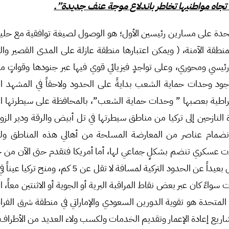
تجاه مواطنيها تخاطر باندلاع موجة عنف جديدة”.
لمتحدة على مسارين رئيسين الأول؛ هو الوصول لصيغة توافقية مع حليف
 المنطقة الآمنة، ( ويمكن اعتبارها منطقة عازلة على المدى القصير و
رئيسي ومحوري، وعلى تواجدٍ فيزيائي قوي فيها عبر جنودها وقواتٍ من
جود وحدات حماية الشعب بدايةً على الحدود ولاحقاً في المشهد الع
راطية بعصبها ” وحدات حماية الشعب”، بالمحافظة على سيطرتها ا
ة النازحين إلى تركيا من مناطق سيطرتها في تل أبيض والرقة ودير الزور،
انضمام عناصر من المعارضة المسلحة من أهالي هذه المناطق ول
لات عسكري تنضم بشكلٍ جماعي لها، أما أمريكا فتقدم حتى الآن م
حماية الشعب بشكلٍ خاص بعيداً عن الحدود التركية لمسافة ل
اءً كان عبر بعض نقاط المراقبة البرية أو الجوية أو الاثنتين معاً، ال
المتحدة هو تقوية الدورين السعودي والإماراتي في منطقة شرق الفرات
اريع إعادة الإعمار وتقديم الخدمات ولكسب ولاء العديد من الأطراف، 