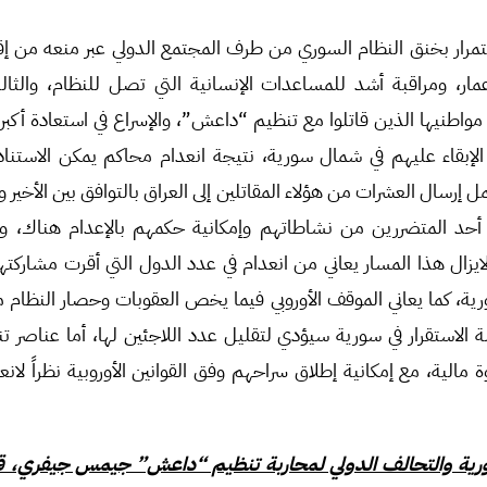
استمرار بخنق النظام السوري من طرف المجتمع الدولي عبر منعه من إقن
عمار، ومراقبة أشد للمساعدات الإنسانية التي تصل للنظام، والثا
مواطنيها الذين قاتلوا مع تنظيم “داعش”، والإسراع في استعادة أكبر
بقاء عليهم في شمال سورية، نتيجة انعدام محاكم يمكن الاستناد 
إرسال العشرات من هؤلاء المقاتلين إلى العراق بالتوافق بين الأخير و
 أحد المتضررين من نشاطاتهم وإمكانية حكمهم بالإعدام هناك، و
ولايزال هذا المسار يعاني من انعدام في عدد الدول التي أقرت مشاركت
ورية، كما يعاني الموقف الأوروبي فيما يخص العقوبات وحصار النظام 
 الاستقرار في سورية سيؤدي لتقليل عدد اللاجئين لها، أما عناصر تنظ
 مالية، مع إمكانية إطلاق سراحهم وفق القوانين الأوروبية نظراً لانعد
سورية والتحالف الدولي لمحاربة تنظيم “داعش” جيمس جيفري، قال