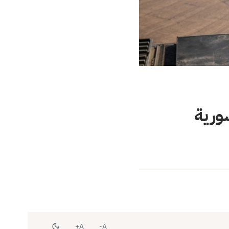
ورية
A+
A-