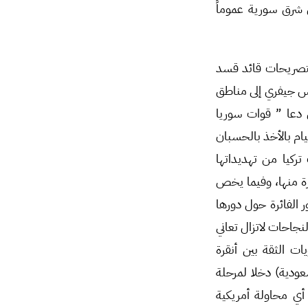
ي شرق سورية عموماً
 فتصريحات قائد قسد
س جيفري إلى مناطق
ي دعا ” قوات سوريا
يام بالأخذ بالحسبان
ركيا من تهديداتها
رة منها، وفيما يخص
الفائرة حول دورها
نجاحات لاتزال تعاني
ات الثقة بين أنقرة
عودية) دخلا لمرحلة
أي محاولة أمريكية