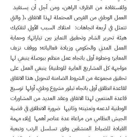
وللاستفادة من الظرف الراهن، ومن أجل أن يستفيد
العمل الوطني من الفرص المحتملة لهذا الاتفاق ،( والتي
تتمثل في أربعة اتجاهات: امتلاك السبب الأولي لتفكيك
هيئة تحرير الشام وتحقيق التمايز بين تياراتها؛ وحماية
العمل المدني والحكومي وزيادة فعالياته؛ ووقف نزيف
المعابر؛ وخطوة أولى باتجاه عمل منظم ببوصلة ينبغي لها
مواجهة كل المشاريع العابرة للوطنية) ينبغي العمل على
تحقيق مجموعة من الشروط الضامنة لتحويل هذا الاتفاق
لقاعدة انطلاق أولى باتجاه تبلور مشروع وطني، أولها توسيع
قاعدة المنتمين لهذا الاتفاق وعقد العديد من المشاورات
الوطنية لدعمه وتمتينه؛ وثانيها ضرورة الانطلاق في قضية
الجيش النظامي من مراعاة عدة عناصر أهمها إيلاء مهمة
القيادة للضباط المنشقين وفق تسلسل الرتب وتبعية