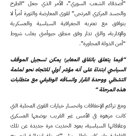
“أصدقاء الشعب السوري”، الأمر الذي جعل “الطرح
والجسد المركزي المرتجى” لقوى المعارضة والثورة أمراً لا
يتوافق مع تعتريه الجغرافية السياسية والعسكرية
والإدارية، والتي تدار وفق منطق جيوأمني يغلب شروط
“أمن الدولة المجاورة”.
“فيما يتعلق باتفاق المعابر؛ يمكن تسجيل الموقف
السياسي ابتداءً على أنه مؤشر أولي للاتجاه نحو لملمة
التشظي ووحدة القرار واتساقه الوظيفي مع متطلبات
هذه المرحلة “
ومع تراكم الإخفاقات وانحسار خيارات القوى المحلية التي
كانت مزهوة في الأمس غير القريب بوضعها العسكري
وعلاقاتها السياسية، يعود الحديث مرة جديدة عن تلك
الفاعلية وإن كان بإطار جزئي “كمرحلة ابتدائية لتصحح