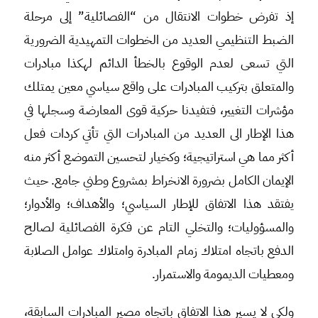
إذ تفرض خطوات الانتقال من “الفصائلية” إلى مرحلة
الضبط التنظيمي العديد من الخطوات التمهيدية الضرورية
التي تسعى لعدم الوقوع بالخطأ الدائم لهكذا مبادرات
والمتعلق بتركيب المبادرات على واقع سياسي معين يمتلك
مؤشرات التغيير، فتفيدنا حركية قوى المعارضة وسجلها في
هذا الإطار الى العديد من المبادرات التي تأتي كردات فعل
أكثر مما هي استراتيجية؛ وكخيار لتحسين التموضع أكثر منه
الإيمان الكامل بضرورة الانخراط بمشروع وطني جامع. حيث
يفتقد هذا الاتفاق للإطار السياسي؛ والأهداف؛ والأدوار؛
والمسؤوليات؛ والتخلي التام عن فكرة الفصائلية لصالح
الدفع باتجاه امتلاك زمام المبادرة وامتلاك عوامل الصلابة
ومعطيات الديمومة والاستمرار.
ولكي لا يسير هذا الاتفاق باتجاه مصير المبادرات السابقة،