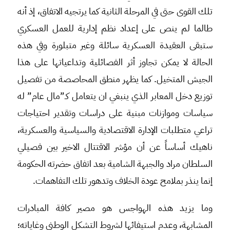
تلك القوى حتى في المرحلة الثانية كما يرتجيه الاتفاق، إذ أنه
طالما لم ينص على إعداد نظم إدارية للعمل العسكري
ستبقى العقيدة العسكرية سائلة وغير متبلورة وفي هذه
الحالة لا يمكن تجاوز أثر الفصائلية وتداعياتها على هذا
الجيش المتخيل. كما يظهر منطق المحاصصة من تفصيل
توزيع دخل المعابر الذي ينبغي ان يتعامل كـ”مال عام” له
سياسات وموازنات مبنية على دراسات وتقدير احتياجات
تراعي متطلبات الإدارة الاقتصادية والسياسية والعسكرية،
ناهيك أساساً عن أن مؤشر الاقتتال الاخير بين فصيلي
السلطان مراد والجبهة الشامية بعد اتفاق حضرته الحكومة
إنما ينذر بملامح عودة الخلاف وتدهور تلك التفاهمات.
وما يزيد هذه الهواجس هو مصير كافة المبادرات
المشابهة، وعدم استيفائها لشروط التشكل الوطني وغاياته؛