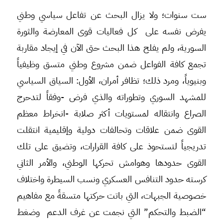
ست سنوات؛ ولا يزال البحث عن تفاعل سياسي وطني
يفرض نفسه على كل فعاليات قوى المعارضة والثورة
السورية، ولم يفلح هذا البحث حتى الآن في إيجاد مقاربة
تجمع كافة الفواعل ضمن مشروع وطني متسق وظيفياً
وبنيوياً، ومرد ذلك؛ تظافر أمران، الأول: السياق السياسي
للمشهد السوري وتطوراته والذي فرض -وفقاً لتدحرج
الصراع وانتقاله لمستويات أكثر صلابة -انخراط معظم
القوى ضمن علاقات وتحالفات دولية وإقليمية انتقلت
تدريجياً لتستحوذ على كافة القرارات، وتضيق على تلك
القوى حدودها وهوامش تحركها الوطني، والأمر الثاني
كرسته حدود التنافس العسكري ونسب السيطرة واختلاف
خصوصية الجبهات، التي باتت حركتها متسقةً مع مفاهيم
“الضبط والتحكم” التي نجمت عن غرف الدعم وضغط