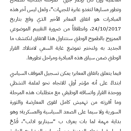
وتطور مسارها لتغدو عابرة للجبهات”، ولعل ليس أخر هذه
المبادرات هو اتفاق المعابر الأخير الذي وقع بتاريخ
24/10/2017، وانطلاقاً من ضرورة التقييم الموضوعي
الممزوج بالطموح الوطني سنتناول هذا الاتفاق لنكتشف ما
الجديد به ولنختبر تموضع غاية السعي لامتلاك القرار
الوطني ضمن سياق هذه المبادرة ومراحل تطورها.
فيما يتعلق باتفاق المعابر؛ يمكن تسجيل الموقف السياسي
ابتداءً على أنه مؤشر أولي للاتجاه نحو لملمة التشظي
ووحدة القرار واتساقه الوظيفي مع متطلبات هذه المرحلة
وما أفرزته من تهميش كامل لقوى المعارضة والثورة
السورية ولا سيما على الصعد السياسية والعسكرية؛ وهو
بداية مهمة لما بات يعرف ب “سيناريو ادلب”، قَدْحٌ
لسياسة استرداد المدينة من أصحاب المشاريع العابرة