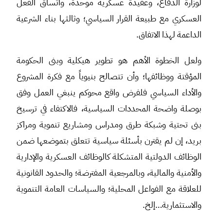
لوزارة الدفاع، وعقيدة عسكرية موحدة، واتساق الفعل
العسكري مع طبيعة القرار السياسي؛ وثالثها بناء الشرعية
الداعمة لهذا الاتفاق.
ولعل الخطوة الأهم هو تطوير هيكلية وبنى الحكومة
المؤقتة ووظائفها؛ وأن تتصالح بنيوياً مع فكرة المشروع
والأداء السياسي فلفرض واقع محوكم ينبغي العمل وفق
بوصلة واضحة المحددات السياسية، فالاكتفاء في ترسيخ
بنى تحتية وشبكة طرق ومدراس ومشاريع تنموية ومراكز
بريد، إن لم يقترن بأسئلة سياسية تتعلق بتموضعها ضمن
الوظائف الدولتية المتشكلة كالوظائف العسكرية والإدارية
والأمنية والمالية، وبالمرجعية المفترضة؛ والحدود القانونية
للعلاقة مع الفواعل المحلية؛ والسياسات العامة التنموية
والاستثمارية…إلخ.