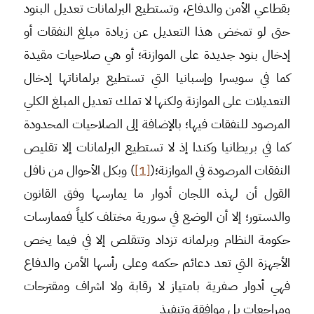
بقطاعي الأمن والدفاع، وتستطيع البرلمانات تعديل البنود
حتى لو تمخض هذا التعديل عن زيادة مبلغ النفقات أو
إدخال بنود جديدة على الموازنة؛ أو هي صلاحيات مقيدة
كما في سويسرا وإسبانيا التي تستطيع برلماناتها إدخال
التعديلات على الموازنة ولكنها لا تملك تعديل المبلغ الكلي
المرصود للنفقات فيها؛ بالإضافة إلى الصلاحيات المحدودة
كما في بريطانيا وكندا إذ لا تستطيع البرلمانات إلا تقليص
النفقات المرصودة في الموازنة؛(
[1]
) وبكل الأحوال من نافل
القول أن لهذه اللجان أدوار ما يمارسها وفق القانون
والدستور؛ إلا أن الوضع في سورية مختلف كلياً فممارسات
حكومة النظام وبرلمانه تزداد وتتقلص إلا في فيما يخص
الأجهزة التي تعد دعائم حكمه وعلى رأسها الأمن والدفاع
فهي أدوار صفرية بامتياز لا رقابة ولا اشراف ومقترحات
ومراجعات بل موافقة وتنفيذ