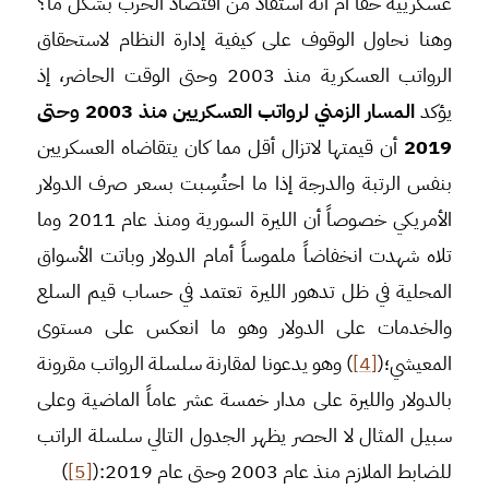
عسكرييه حقاً أم انه استفاد من اقتصاد الحرب بشكل ما؟
وهنا نحاول الوقوف على كيفية إدارة النظام لاستحقاق
الرواتب العسكرية منذ 2003 وحتى الوقت الحاضر، إذ
يؤكد
المسار الزمني لرواتب العسكريين منذ 2003 وحتى
2019
أن قيمتها لاتزال أقل مما كان يتقاضاه العسكريين
بنفس الرتبة والدرجة إذا ما احتُسِبت بسعر صرف الدولار
الأمريكي خصوصاً أن الليرة السورية ومنذ عام 2011 وما
تلاه شهدت انخفاضاً ملموساً أمام الدولار وباتت الأسواق
المحلية في ظل تدهور الليرة تعتمد في حساب قيم السلع
والخدمات على الدولار وهو ما انعكس على مستوى
المعيشي؛(
[4]
) وهو يدعونا لمقارنة سلسلة الرواتب مقرونة
بالدولار والليرة على مدار خمسة عشر عاماً الماضية وعلى
سبيل المثال لا الحصر يظهر الجدول التالي سلسلة الراتب
للضابط الملازم منذ عام 2003 وحتى عام 2019:(
[5]
)