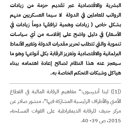
البشرية والاقتصادية عبر تقديم حزمة من زيادات
الرواتب للعاملين في الدولة لا سيما العسكريين منهم
بشكل خاص ( زيادات وهمية ترافقها دوماً زيادات في
الأسعار) في دليل واضح على إفلاسه من أي سياسات
تنموية والتي تتطلب تحرير مقدرات الدولة وتغيير الأنماط
البرلمانية والاقتصادية وتعزيز الرقابة بكل أنواعها وهو ما
سيعجز عنه هذا النظام لصالح إعادة اهتمامه ببناء
هياكل وشبكات التحكم الخاصة به
.
([1]) لينا أندرسون:” مفاهيم الرقابة المالية في القطاع
الأمني والأطراف الرئيسية المشاركة فيها”، منشور صادر عن
مركز جنيف للرقابة الديمقراطية على القوات المسلحة،
2015، ص 39- 40.