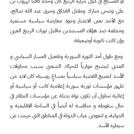
أو المسلح في دول شرارة الربيع كان وحده كافياً لهروب بن
علي وتنحي مبارك ومقتل القذافي وحرق عبد الله صالح،
مع الأخذ بعين الاعتبار وجود معارضة سياسية مستمرة
ومنظمة ضد هؤلاء المستبدين ماقبل ثورات الربيع العربي
وإن كانت ثانوية أوضعيفة.
ومع طول أمد الثورة السورية وتفعيل المسار السياسي و
المدني ليصبح موازياً للحراك الشعبي بسبب محاولات
الأسد لتمييع القضية سياسياُ بمساعٍ روسية، كان لابد من
ظهور مؤسسات ثورية سورية إعلامية كانت أو سياسية أو
إغاثية تحاول أن تكون نواة بديلة عن مؤسسات النظام في
حال سقوطه و منافسة له أيضاً في الساحة الاقليمية و
الدولية، و لتعوض غياب الدولة في المناطق التي خرجت عن
سيطرة الأسد.