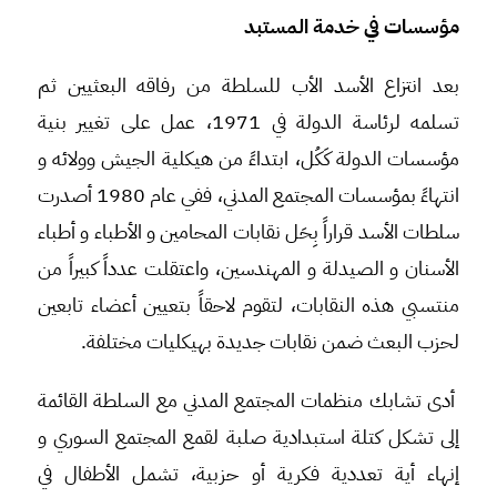
مؤسسات في خدمة المستبد
بعد انتزاع الأسد الأب للسلطة من رفاقه البعثيين ثم
تسلمه لرئاسة الدولة في 1971، عمل على تغيير بنية
مؤسسات الدولة كَكُل، ابتداءً من هيكلية الجيش وولائه و
انتهاءً بمؤسسات المجتمع المدني، ففي عام 1980 أصدرت
سلطات الأسد قراراً بِحَل نقابات المحامين و الأطباء و أطباء
الأسنان و الصيدلة و المهندسين، واعتقلت عدداً كبيراً من
منتسبي هذه النقابات، لتقوم لاحقاً بتعيين أعضاء تابعين
لحزب البعث ضمن نقابات جديدة بهيكليات مختلفة.
أدى تشابك منظمات المجتمع المدني مع السلطة القائمة
إلى تشكل كتلة استبدادية صلبة لقمع المجتمع السوري و
إنهاء أية تعددية فكرية أو حزبية، تشمل الأطفال في