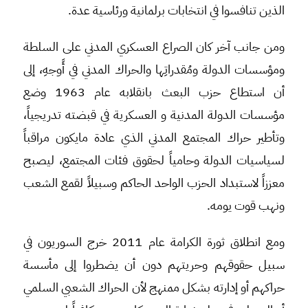
الذين تنافسوا في انتخابات برلمانية ورئاسية عدة.
ومن جانب آخر كان الصراع العسكري المدني على السلطة
ومؤسسات الدولة ومُقدراتِها والحراك المدني في أًوجهِ، إلى
أن استطاع حزب البعث بانقلابه عام 1963 وضع
مؤسسات الدولة المدنية و العسكرية في قبضته تدريجياً،
وتأطير حراك المجتمع المدني الذي عادة مايكون مراقباً
لسياسيات الدولة وحامياً لحقوق فئات المجتمع، ليصبح
معززاً لاستبداد الحزب الواحد الحاكم وسبيلاً لقمع الشعب
ونهب قوت يومه.
ومع انطلاق ثورة الكرامة عام 2011 خرج السوريون في
سبيل حقوقهم وحريتهم دون أن يضطروا إلى مأسسة
حراكهم أو إدارته بشكل ممنهج لأن الحراك الشعبي السلمي