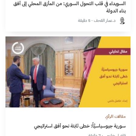
السويداء في قلب التحول السوري: من المأزق المحلي إلى أفق
بناء الدولة
د.عمار القحف · 5 دقيقة
مقالات الرأي
سورية جيوسياسيَّاً: خطى ثابتة نحو أفق استراتيجي
فاضل خانجي · 7 دقيقة