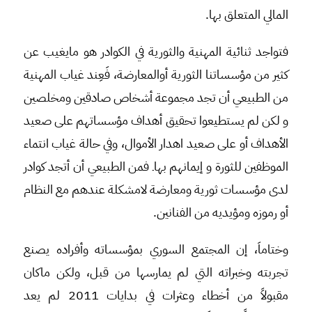
المالي المتعلق بها.
فتواجد ثنائية المهنية والثورية في الكوادر هو مايغيب عن
كثير من مؤسساتنا الثورية أوالمعارضة، فَعِند غياب المهنية
من الطبيعي أن تجد مجموعة أشخاص صادقين ومخلصين
و لكن لم يستطيعوا تحقيق أهداف مؤسساتهم على صعيد
الأهداف أو على صعيد اهدار الأموال، وفي حالة غياب انتماء
الموظفين للثورة و إيمانهم بهاـ فمن الطبيعي أن أتجد كوادر
لدى مؤسسات ثورية ومعارضة لامشكلة عندهم مع النظام
أو رموزه ومؤيديه من الفنانين.
وختاماَ، إن المجتمع السوري بمؤسساته وأفراده يصنع
تجربته وخبراته التي لم يمارسها من قبل، ولكن ماكان
مقبولاً من أخطاء وعثرات في بدايات 2011 لم يعد