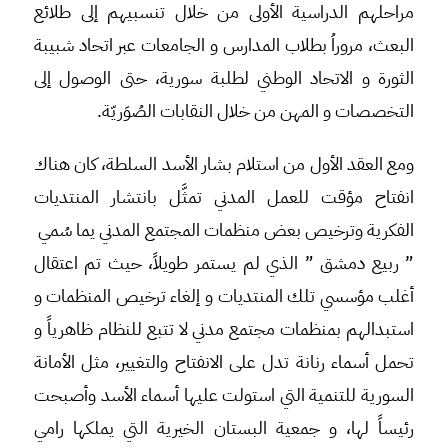
مراحلهم الدراسية الأولى من خلال تنسبيهم إلى طلائع
البعث، مروراُ بطلاب المدارس و الجامعات عبر اتحاد شبيبة
الثورة و الاتحاد الوطني لطلبة سورية، حتى الوصول إلى
التخصصات و المهن من خلال النقابات الصُوَريّة.
ومع العقد الأول من استلام بشار الأسد السلطة، كان هناك
انفتاح مؤقت للعمل المدني تمثَّل بانتشار المنتديات
الفكرية وترخيص بعض منظمات المجتمع المدني يما سُمي
” ربيع دمشق ” الذي لم يستمر طويلاً، حيث تم اعتقال
أغلب مؤسسي تلك المنتديات و إلغاء ترخيص المنظمات و
استبدالهم بمنظمات مجتمع مدني لا تتبع للنظام ظاهرياً و
تحمل أسماء رنانة تدل على الانفتاح والتغيير، مثل الأمانة
السورية للتنمية التي استولت عليها أسماء الأسد وأصبحت
رئيساً لها، و جمعية البستان الخيرية التي يملكها رامي