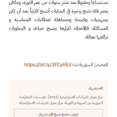
مستساغاً ومقبولاً بعد عشر سنوات من عمر الثورة، وماكان
يعتبر قلة نضج وخبرة في البدايات أصبح كارثياً بعد أن يُكرر
بمنهجيات واضحة ومتجاهلة لمطالبات المحاسبة و
المسائلة، فالأخطاء تكرارها يصبح خيانة، و التجاوزات
تراكمها عمالة.
المصدر: السورية نت
https://bit.ly/3FCyHEd
الاستشهاد
مركز عمران للدراسات الاستراتيجية (2021). مؤسسات المعارضة
السورية بين المهنية و الثورية. مركز عمران للدراسات الاستراتيجية.
عرض جميع صيغ الاستشهاد