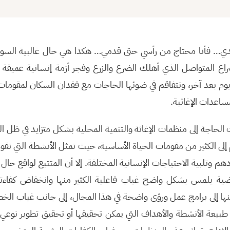
يدي… فأنا محتاج من رأسي حتى قدمي… هكذا هي حال غالبية السوري
اع المتواصل الذي أهلك الضرع والزرع وفجر أزمة إنسانية عميق
يوم بعد آخر، وتتفاقم في ضوئها الحاجات مع فقدان السكان لمقوما
ساعدات الإغاثية.
لحاجة إلى منظمات الإغاثة والتنمية المحلية بشكل متزايد في ظل المع
لى الكثير من مقومات الحياة الأساسية، حيث تمثل الأنشطة التي تقو
م وتلبية الاحتياجات الإنسانية المختلفة. إلا أن المتتبع لواقع حا
ية يلمس بشكل واضح غياب فاعلية الكثير منها وانخفاض كفاءتها 
منها إلى برامج عمل ورؤى واضحة في هذا المجال، إلى جانب غياب الخط
د طبيعة الأنشطة والأهداف التي يمكن تحقيقها أو تحقيق تطوير نوعي 