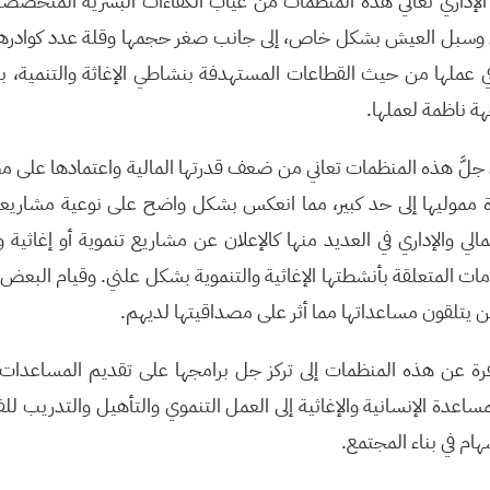
لإداري تعاني هذه المنظمات من غياب الكفاءات البشرية المتخصصة 
وسبل العيش بشكل خاص، إلى جانب صغر حجمها وقلة عدد كوادرها و
ملها من حيث القطاعات المستهدفة بنشاطي الإغاثة والتنمية، بالإ
 ناظمة لعملها.
جلَّ هذه المنظمات تعاني من ضعف قدرتها المالية واعتمادها على مصا
 مموليها إلى حد كبير، مما انعكس بشكل واضح على نوعية مشاريعه
مالي والإداري في العديد منها كالإعلان عن مشاريع تنموية أو إغاثية
ات المتعلقة بأنشطتها الإغاثية والتنموية بشكل علني. وقيام البعض
 يتلقون مساعداتها مما أثر على مصداقيتها لديهم.
فرة عن هذه المنظمات إلى تركز جل برامجها على تقديم المساعدات ا
ساعدة الإنسانية والإغاثية إلى العمل التنموي والتأهيل والتدريب ل
م في بناء المجتمع.