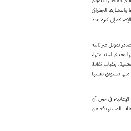
في المجال التنموي
انتشارها الجغرافي
ضافة إلى كثرة عدد
در تمويل غير ثابتة
ا ومدى استدامتها،
 وهمية، وغياب ثقافة
 منها بتسويق نفسها
لإغاثية، في حين أن
لفئات المستهدفة من