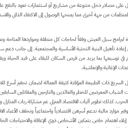
على مصادر دخل متنوعة من مشاريع أو استثمارات تعود بالنفع ع
نظمات من جهة أخرى مما يمنحها الوصول إلى الاكتفاء الذاتي والاستقل
لبرامج سبل العيش وفقاً لحاجات كل منطقة ومواردها المتاحة ونطا
 إعادة تأهيل البنية التحتية الأساسية والمجتمعية. إلى جانب دعم 
م في توسيعها بما يزيد من فرص السكان للبقاء على قيد الحياة وي
عدات الإغاثية والإنعاشية.
يل السريع ذات الطبيعة المؤقتة كثيفة العمالة لضمان تحفيز أسرع للا
باب المعرضين للخطر والعائدين والنازحين والمقاتلين السابقين. 
ء الحرب. كذلك تطوير آليات الاقتصاد المنزلي عبر مشاركة ربات المنا
 موارد مالية تدعم أسرهن اقتصادياً واجتماعياً وتخفف الأعباء الا
ب إيلاء اهتمام خاص بتمكين الأشخاص ذوي الإعاقة والاحتياجات ال