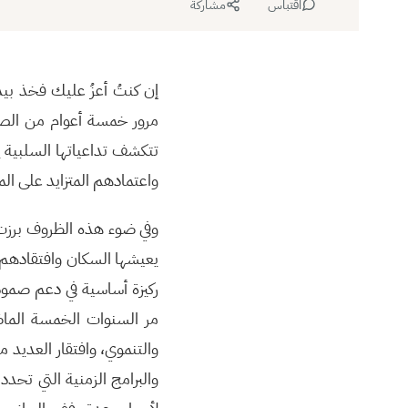
اقتباس
مشاركة
إن كنتُ أعزُ عليك فخذ ب
مرور خمسة أعوام من الصر
تتكشف تداعياتها السلبية 
واعتمادهم المتزايد على الم
وفي ضوء هذه الظروف برزت ا
يعيشها السكان وافتقادهم إ
ركيزة أساسية في دعم صموده
مر السنوات الخمسة الماض
والتنموي، وافتقار العديد 
والبرامج الزمنية التي تحد