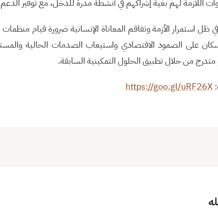
وات اللازمة لهم بغية إشراكهم في أنشطة مدرة للدخل، مع توفير الدعم
ي ظل استمرار الأزمة وتفاقم المعاناة الإنسانية ضرورة قيام منظمات ال
سكان على الصمود الاقتصادي واستيعاب الصدمات الحالية والمستق
و متدرج من خلال تطبيق الحلول التمكينية السابقة.
:
https://goo.gl/uRF26X
له