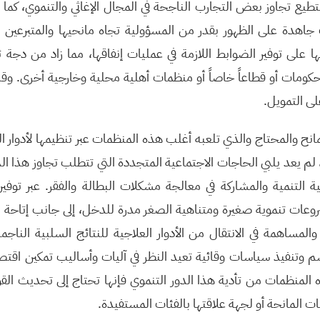
نستطيع تجاوز بعض التجارب الناجحة في المجال الإغاثي والتنموي، كما
هدة على الظهور بقدر من المسؤولية تجاه مانحيها والمتبرعين 
على توفير الضوابط اللازمة في عمليات إنفاقها، مما زاد من دجة ث
ا حكومات أو قطاعاً خاصاً أو منظمات أهلية محلية وخارجية أخرى. وقد
ى التمويل.
مانح والمحتاج والذي تلعبه أغلب هذه المنظمات عبر تنظيمها لأدوار ا
لم يعد يلبي الحاجات الاجتماعية المتجددة التي تتطلب تجاوز هذا الد
ة التنمية والمشاركة في معالجة مشكلات البطالة والفقر. عبر تو
عات تنموية صغيرة ومتناهية الصغر مدرة للدخل، إلى جانب إتاحة 
والمساهمة في الانتقال من الأدوار العلاجية للنتائج السلبية النا
م وتنفيذ سياسات وقائية تعيد النظر في آليات وأساليب تمكين اقت
لمنظمات من تأدية هذا الدور التنموي فإنها تحتاج إلى تحديث القوا
ت المانحة أو لجهة علاقتها بالفئات المستفيدة.