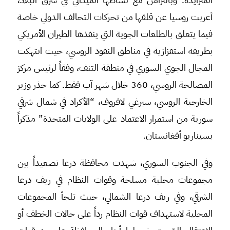
أعربت روسيا عن قلقها من تحركات التحالف الدولي خاصة
فيما يتعلق بالطلعات الجوية التي ينفذها الطيران الأمريكي
بطريقة استفزازية في مناطق النفوذ الروسي، حيث انتهكت
المجال الجوي السوري في منطقة التنف، وفقاً لرئيس مركز
المصالحة الروسي، 360 خلال شهر آب فقط. كما حذر وزير
الخارجية الروسي، سيرغي لافروف، “الأكراد في شمال شرقي
سورية من استمرار الاعتماد على الولايات المتحدة” مذكراً
بسيناريو أفغانستان.
وفي الجنوب السوري، شهدت محافظة درعا تصعيداً بين
مجموعات محلية مسلحة وقوات النظام في ريف درعا
الشرقي، وفي ريف درعا الشمالي، حيث تلجأ المجموعات
المحلية لاستهداف قوات النظام رداً على حالات الخطف أو