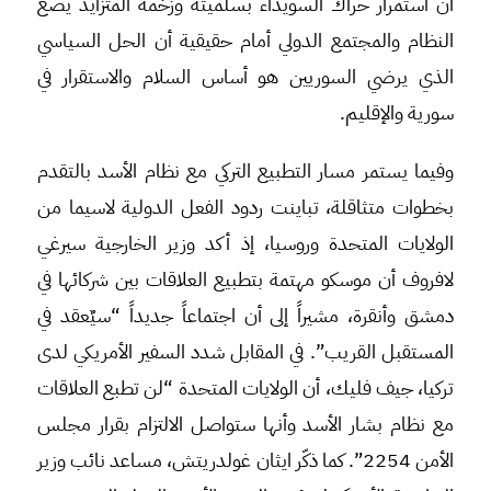
ان استمرار حراك السويداء بسلميته وزخمه المتزايد يضع
النظام والمجتمع الدولي أمام حقيقية أن الحل السياسي
الذي يرضي السوريين هو أساس السلام والاستقرار في
سورية والإقليم.
وفيما يستمر مسار التطبيع التركي مع نظام الأسد بالتقدم
بخطوات متثاقلة، تباينت ردود الفعل الدولية لاسيما من
الولايات المتحدة وروسيا، إذ أكد وزير الخارجية سيرغي
لافروف أن موسكو مهتمة بتطبيع العلاقات بين شركائها في
دمشق وأنقرة، مشيراً إلى أن اجتماعاً جديداً “سيٌعقد في
المستقبل القريب”. في المقابل شدد السفير الأمريكي لدى
تركيا، جيف فليك، أن الولايات المتحدة “لن تطبع العلاقات
مع نظام بشار الأسد وأنها ستواصل الالتزام بقرار مجلس
الأمن 2254”. كما ذكّر ايثان غولدريتش، مساعد نائب وزير