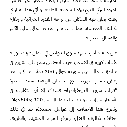
المنزلية والتجارية. وجاء التبرير بارتفاع أسعار الكهرباء من
المزود التركي الذي يزوّد المنطقة بالطاقة. ويأتي هذا القرار في
وقت يعاني فيه السكان من تراجع القدرة الشرائية وارتفاع
تكاليف المعيشة، مما يزيد من العبء المالي على الأسر
والمحال التجارية.
على صعيد آخر، يشهد سوق الدواجن في شمال غرب سورية
تقلبات كبيرة في الأسعار، حيث انخفض سعر طن الفروج في
مناطق شمال غربي سورية حوالي 300 دولار أمريكي، بعد
إغلاق معابر التهريب مع المناطق الواقعة تحت سيطرة
“قوات سوريا الديمقراطية- قسد”، إلا أن التفاوت في
الأسعار بين إدلب وريف حلب ما زال بين 300 و500 دولار.
ويُعزى هذا الاختلاف إلى عوامل متعددة، بما في ذلك
اختلاف تكاليف النقل، وتوفر المواد العلفية، والظروف