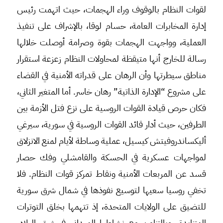
لقوات النظام بالوقوف وراء الهجمات، حيث اتهمت رئيس
إدارة المخابرات العامة، حسام لوقا، بالإشراف على تنفيذ
العملية، وواجهت الهجمات بقوة وصرامة أوصلت خلالها
رسالة للخارج أنها متيقظة لمحاولات النظام زعزعة استقرار
مناطق سيطرتها وأن الرهان على قدراته الأمنية في القضاء
على مشروع “الإدارة الذاتية” رهان خاسر. أما المتغير الثاني،
فكان حرص قيادة القوات الروسية على نزع فتل الأزمة بين
الطرفين، حيث أدار قائد القوات الروسية في سورية، سيرغي
أليكساندروفيتش كيسيل، عملية وساطة لأيام لمنع الانزلاق
لمواجهات عسكرية في الحسكة والقامشلي وفك حصار
قسد عن المربعات الأمنية ونقاط تمركز قوات النظام. فلا
تخفي روسيا سعيها لتوسيع نفوذها في شمال شرق سورية
للتضيق على الولايات المتحدة، إذ تتهمها بخلق التوترات
المتزايدة. وبالتزامن مع نشاطها الميداني في شرق البلاد،