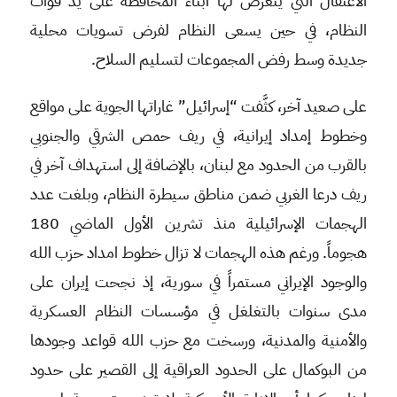
الاعتقال التي يتعرض لها أبناء المحافظة على يد قوات
النظام، في حين يسعى النظام لفرض تسويات محلية
جديدة وسط رفض المجموعات لتسليم السلاح.
على صعيد آخر، كثَّفت “إسرائيل” غاراتها الجوية على مواقع
وخطوط إمداد إيرانية، في ريف حمص الشرقي والجنوبي
بالقرب من الحدود مع لبنان، بالإضافة إلى استهداف آخر في
ريف درعا الغربي ضمن مناطق سيطرة النظام، وبلغت عدد
الهجمات الإسرائيلية منذ تشرين الأول الماضي 180
هجوماً. ورغم هذه الهجمات لا تزال خطوط امداد حزب الله
والوجود الإيراني مستمراً في سورية، إذ نجحت إيران على
مدى سنوات بالتغلغل في مؤسسات النظام العسكرية
والأمنية والمدنية، ورسخت مع حزب الله قواعد وجودها
من البوكمال على الحدود العراقية إلى القصير على حدود