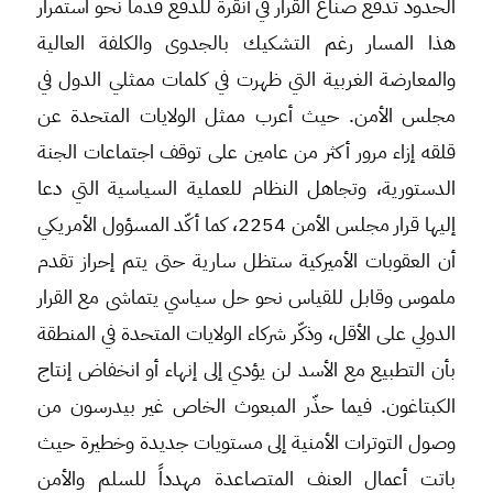
الحدود تدفع صناع القرار في أنقرة للدفع قدماً نحو استمرار
هذا المسار رغم التشكيك بالجدوى والكلفة العالية
والمعارضة الغربية التي ظهرت في كلمات ممثلي الدول في
مجلس الأمن. حيث أعرب ممثل الولايات المتحدة عن
قلقه إزاء مرور أكثر من عامين على توقف اجتماعات الجنة
الدستورية، وتجاهل النظام للعملية السياسية التي دعا
إليها قرار مجلس الأمن 2254، كما أكّد المسؤول الأمريكي
أن العقوبات الأميركية ستظل سارية حتى يتم إحراز تقدم
ملموس وقابل للقياس نحو حل سياسي يتماشى مع القرار
الدولي على الأقل، وذكّر شركاء الولايات المتحدة في المنطقة
بأن التطبيع مع الأسد لن يؤدي إلى إنهاء أو انخفاض إنتاج
الكبتاغون. فيما حذّر المبعوث الخاص غير بيدرسون من
وصول التوترات الأمنية إلى مستويات جديدة وخطيرة حيث
باتت أعمال العنف المتصاعدة مهدداً للسلم والأمن