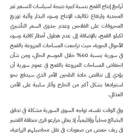
تَراجعَ إنتاج القمح بنسبة كبيرة نتيجة لسياسات التسعير غير
المجدية وارتفاع تكاليف الإنتاج وسوء البذار وآلية توزيع
المحروقات على الفلاحين وعدم جدوى السعر التأشيري
لكيلو القمح، بالإضافة إلى عدم هطول أمطار كافية وسوء
الأحوال الجوية، حيث تراجعت المساحات المزروعة بالقمح
في سورية بنسبة 60% خلال الموسم الحالي، ومن شأن
انخفاض المساحات المزروعة بالقمح في عموم سورية أن
يؤدي إلى تناقص مادة الطحين الأمر الذي سيدفع نحو
استيرادها بشكل أكبر من الخارج وآثار سلبية على الأمن
الغذائي.
وفي الوقت نفسه، تواجه السوق السورية مشكلة في تدفق
البضائع محلياً وإقليمياً، إذ يعاني مزارعو قرى منطقة القصير
في ريف حمص من صعوبات في نقل محاصيلهم الزراعية،