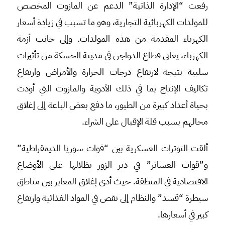
رفعت “الإدارة الذاتية” الدعم عن المازوت المخصص
للمولدات الكهربائية التجارية، وهو ما تسبب في زيادة أسعار
الكهرباء المقدمة من هذه المولدات. وإلى جانب أزمة
الكهرباء، يعاني قطاع الدواجن في مدينة الحسكة من تأثيرات
سلبية نتيجة لارتفاع درجات الحرارة والأمراض وارتفاع
تكاليف الإنتاج بما في ذلك الأدوية والمازوت التي أودت
بحياة أعداد كبيرة من الطيور، ما دفع بعض الباعة إلى إغلاق
محالهم بسبب قلة الإقبال على الشراء.
ألقت التوترات العسكرية بين “قوات سوريا الديمقراطية”
و”قوات العشائر” في دير الزور بظلالها على الأوضاع
الاقتصادية في المنطقة. حيث أدى إغلاق المعابر بين مناطق
سيطرة “قسد” والنظام إلى نقص في المواد الغذائية وارتفاع
كبير في أسعارها.