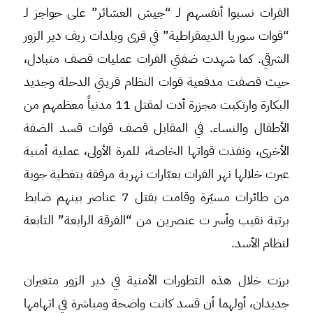
الفرات نسبوا أنفسهم لـ “جيش العشائر” على حواجز لـ
“قوات سوريا الديمقراطية” في قرى وبلدات ريف دير الزور
الشرقي. كما شهدت ضفتي الفرات عمليات قصف متبادل،
حيث قصفت مدفعية قوات النظام قريتي الدحلة وجديد
البكارة وارتكبت مجزرة أدت لمقتل 11 مدنياً معظمهم من
الأطفال والنساء. في المقابل قصف قوات قسد الضفة
الأخرى، ونفذت قواتها الخاصة، للمرة الأولى، عملية أمنية
عبرت خلالها نهر الفرات بعبّارات نهرية مرفقة بتغطية جوية
من طائرات مسيّرة وقامت بقتل 7 عناصر بينهم ضابط
برتبة نقيب وأسر ت عنصرين من “الفرقة الرابعة” التابعة
لنظام الأسد.
برزت خلال هذه التطورات الأمنية في دير الزور متغيران
جديدان، أولهما أن قسد كانت واضحة ومباشرة في اتهامها