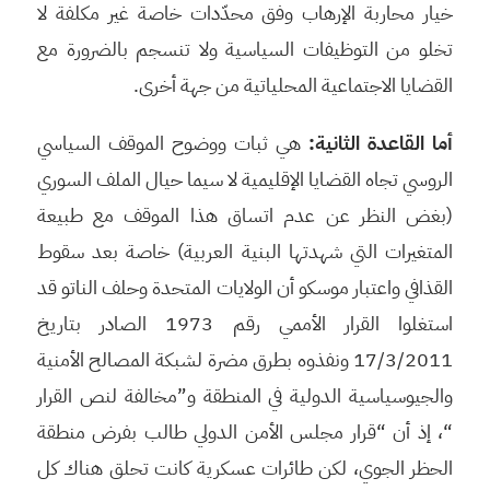
خيار محاربة الإرهاب وفق محدّدات خاصة غير مكلفة لا
تخلو من التوظيفات السياسية ولا تنسجم بالضرورة مع
القضايا الاجتماعية المحلياتية من جهة أخرى.
أما القاعدة الثانية:
هي ثبات ووضوح الموقف السياسي
الروسي تجاه القضايا الإقليمية لا سيما حيال الملف السوري
(بغض النظر عن عدم اتساق هذا الموقف مع طبيعة
المتغيرات التي شهدتها البنية العربية) خاصة بعد سقوط
القذافي واعتبار موسكو أن الولايات المتحدة وحلف الناتو قد
استغلوا القرار الأممي رقم 1973 الصادر بتاريخ
17/3/2011 ونفذوه بطرق مضرة لشبكة المصالح الأمنية
والجيوسياسية الدولية في المنطقة و”مخالفة لنص القرار
“، إذ أن “قرار مجلس الأمن الدولي طالب بفرض منطقة
الحظر الجوي، لكن طائرات عسكرية كانت تحلق هناك كل