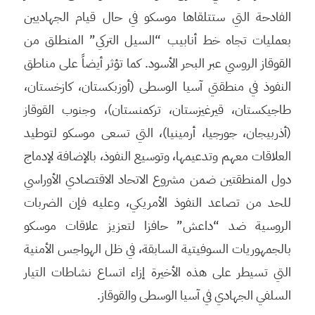
الفادحة التي ستتلقاها موسكو في حال قيام الجهاديين
بعمليات تجاه خط أنابيب “السيل التركي” المنطلق من
القوقاز الروسي عبر البحر الأسود. كما تؤثر أيضاً على مناطق
النفوذ في منطقتي آسيا الوسطى (أوزبكستان، كازخستان،
طاجيكستان، قيرغيزستان، تركمنستان)، وجنوب القوقاز
(أذربيجان، جورجيا، أرمينيا)، التي تسعى موسكو لتوطيد
العلاقات معهم وتدعيمها، وتوسيع النفوذ، بالإضافة لإدماج
دول المنطقتين ضمن مشروع الاتحاد الاقتصادي الأوراسي
للحد من تصاعد النفوذ الأمريكي، وعليه فإن الضربات
الروسية ضد “داعش” حافزا لتعزيز علاقات موسكو
بالجمهوريات السوفيتية السابقة، في ظل الهواجس الأمنية
التي تسيطر على هذه الأخيرة إزاء اتساع نشاطات التيار
السلفي الجهادي في آسيا الوسطى والقوقاز.