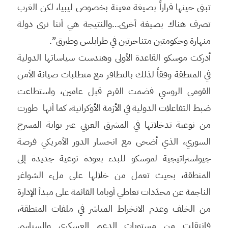
تبنى حينها قراراً بصيغة معينة بخصوص ليبيا، لكن الغرب
تصرف هناك بصيغة أخرى…والنتيجة هي أننا نرى دولة
منهارة وحكومتين متناحرتين في طرابلس وطبرق”.
أدركت موسكو القاعدة الأولى وهندست سياساتها الدولية
في المنطقة وفقاً لذلك بالتظافر مع متطلبات صيانة الأمن
القومي الروسي فضمت القرم قبل عامين، واستطاعت
ضبط التفاعلات الدولية في الأزمة الأوكرانية، كما أنها طورت
من نوعية تدخلاتها في المشرق العربي عبر بوابة المسرح
السوري، الذي أضحى مع انحسار الدور الأمريكي فرصة
جيواستراتيجية لموسكو للبدء بعودة نوعية جديدة إلى
المنطقة، بحيث تعمل من خلالها على ملء الشواغر
الناجمة عن محدّدات تعاطي أوباما القائمة على مبدأ الإدارة
من الخلف وعدم الانخراط المباشر في ملفات المنطقة،
فانتقلت من مستويات الدعم العسكري والسياسي