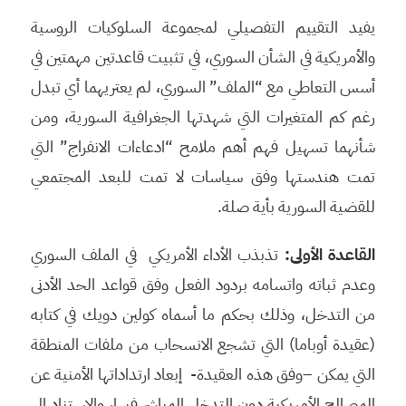
يفيد التقييم التفصيلي لمجموعة السلوكيات الروسية
والأمريكية في الشأن السوري، في تثبيت قاعدتين مهمتين في
أسس التعاطي مع “الملف” السوري، لم يعتريهما أي تبدل
رغم كم المتغيرات التي شهدتها الجغرافية السورية، ومن
شأنهما تسهيل فهم أهم ملامح “ادعاءات الانفراج” التي
تمت هندستها وفق سياسات لا تمت للبعد المجتمعي
للقضية السورية بأية صلة.
القاعدة الأولى:
تذبذب الأداء الأمريكي في الملف السوري
وعدم ثباته واتسامه بردود الفعل وفق قواعد الحد الأدنى
من التدخل، وذلك بحكم ما أسماه كولين دويك في كتابه
(عقيدة أوباما) التي تشجع الانسحاب من ملفات المنطقة
التي يمكن –وفق هذه العقيدة- إبعاد ارتداداتها الأمنية عن
المصالح الأمريكية دون التدخل المباشر فيها، والاستناد إلى