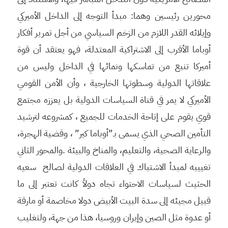
محورين رئيسين وهما: مبدأ التوجه إلى الداخل الأميركي
وإيلائه القدر اللازم من الزخم السياسي من أجل تمرير أفكار
أوباما الأقرب إلى الاشتراكية المعتدلة، فهو يعتقد أن قوة
أميركا تنبع من تماسكها ونمائها في الداخل وليس من
علاقاتها الدولية وسطوتها الخارجية ، وأن الأمن القومي
الأميركي لا يمر في قناة السياسات الدولية بل يعززه مجتمع
قوي يقوم على إتاحة الخدمات للجميع ، كمشروعه لترشيد
التأمين الصحي الذي يسمى بـ”أوباما كير” ، وقضية الهجرة،
والرعاية الصحية، والتعليم، والمناخ والبيئة .والمحور الثاني
تغييبه لمبدأ الاشتباك في العلاقات الدولية لصالح سعيه
الحثيث لسياسات الاحتواء تجاه دولاً كانت تعتبر إلى ما
قبيل مجيئه إلى سدة البيت الأبيض دولا مخاصمة أو مارقة
أو عدوة مثل الصين وإيران وروسيا، هذا من جهة، ولتغليب