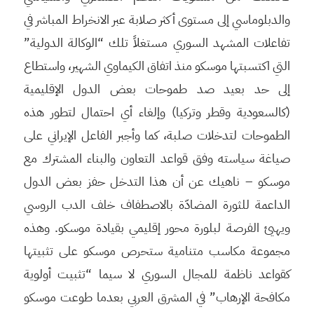
والدبلوماسي إلى مستوى أكثر صلابة عبر الانخراط المباشر في
تفاعلات المشهد السوري مستغلاً تلك “الوكالة الدولية”
التي اكتسبتها موسكو منذ اتفاق الكيماوي الشهير، واستطاع
إلى حد بعيد صد طموحات بعض الدول الإقليمية
(كالسعودية وقطر وتركيا) وإلغاء أي احتمال لتطور هذه
الطموحات لتدخلات صلبة، كما وأجبر الفاعل الإيراني على
صياغة سياسته وفق قواعد التعاون والبناء المشترك مع
موسكو – ناهيك عن أن هذا التدخل حفز بعض الدول
الداعمة للثورة المضادّة بالاصطفاف خلف الدب الروسي
ويهيئ الفرصة لبلورة محور إقليمي بقيادة موسكو. وهذه
مجموعة مكاسب متنامية ستحرص موسكو على تثبيتها
كقواعد ناظمة للمجال السوري لا سيما “تثبيت أولوية
مكافحة الإرهاب” في المشرق العربي بعدما طوعت موسكو