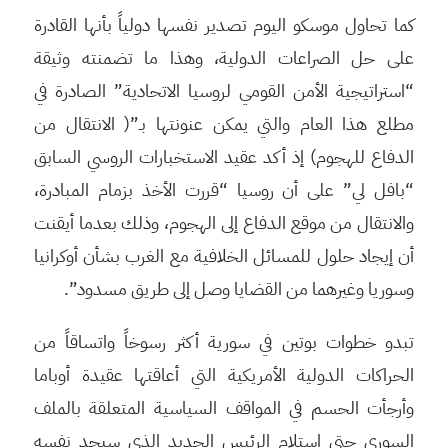
كما تحاول موسكو اليوم تصدير نفسها دولياً بأنها القادرة
على حل الصراعات الدولية، وهذا ما تضمنته وثيقة
“استراتيجية الأمن القومي لروسيا الاتحادية” الصادرة في
مطلع هذا العام والتي يمكن عنونتها بـ”( الانتقال من
الدفاع للهجوم) إذ أكد عقيد الاستخبارات الروسي السابق
“بافل لي” على أن روسيا “قررت الأخذ بزمام المبادرة،
والانتقال من موقع الدفاع إلى الهجوم، وذلك بعدما أيقنت
أن إيجاد حلول للمسائل الخلافية مع الغرب بشأن أوكرانيا
وسوريا وغيرهما من القضايا وصل إلى طريق مسدود”.
تبدو خطوات بوتين في سورية أكثر رسوخاً واتساقاً من
الحراكات الدولية الأمريكية التي أعاقتها عقيدة أوباما
وأرجأت الحسم في المواقف السياسية المتعلقة بالملف
السوري حتى استلام الرئيس الجديد الذي سيجد نفسه