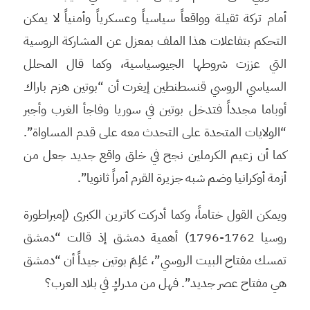
أمام تركة ثقيلة وواقعاً سياسياً وعسكرياً وأمنياً لا يمكن
التحكم بتفاعلات هذا الملف بمعزل عن المشاركة الروسية
التي عززت شروطها الجيوسياسية، وكما قال المحلل
السياسي الروسي قنسطنطين إيغرت أن “بوتين هزم باراك
أوباما مجدداً فتدخل بوتين في سوريا وفاجأ الغرب وأجبر
“الولايات المتحدة على التحدث معه على قدم المساواة”.
كما أن زعيم الكرملين نجح في خلق واقع جديد جعل من
أزمة أوكرانيا وضم شبه جزيرة القرم أمراً ثانويا”.
ويمكن القول ختاماً، وكما أدركت كاترين الكبرى (إمبراطورة
روسيا 1762-1796) أهمية دمشق إذ قالت “دمشق
تمسك مفتاح البيت الروسي”، عَلِمَ بوتين جيداً أن “دمشق
هي مفتاح عصر جديد”. فهل من مدركٍ في بلاد العرب؟