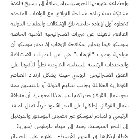
وإخضاعه لشروطها الجيوسياسية، إضافةً إلى ترسيخ قاعدة
مشتركة بغية زيادة مساحة التوافق مع الولايات المتحدة
كخطوة أولى لإعادة حلحلة باقي الإشكالات والملفات الدولية
العالقة، ناهيك عن مبررات الاستراتيجية الأمنية الخاصة
بموسكو فيما يتعلق بمكافحة الإرهاب إذ تعتبر موسكو أن
مواجهة وضرب “الإرهاب” هي من الضربات الاستباقية
والمحددات الرئيسة للسياسة الخارجية نظراً لتأثيرها على
العمق الاستراتيجي الروسي حيث يشكل ارتداد العناصر
القوقازية المقاتلة بجانب تنظيم الدولة أو بالتنسيق معه
نحو شمال القوقاز خطرا كبيرا على هذا العمق، إذ أن منطقة
شمال القوقاز، بإطلالها على البحر الأسود غرباً، تمثل المنفذ
الرئيسي والمباشر لموسكو عبر مضيقي البوسفور والدردنيل
إلى البحر المتوسط، ومنه إلى ميناء طرطوس (سوريا) –
نقطة ارتكازها في الشرق الأوسط- علاوة على الخسائر