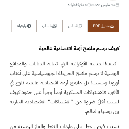
14 مارس 2022
5 دقيقة قراءة
تحميل PDF
اقتباس
واتساب
تيليغرام
كييف ترسم ملامح أزمة اقتصادية عالمية
كييف! المدينة الأوكرانية التي تجابه الدبابات والمدافع
الروسية لا ترسم ملامح الخريطة الجيوسياسية على أعتاب
أوروبا وحسب! بل ملامح أزمة اقتصادية عالمية تلوح في
الأفق، فالاشتباكات العسكرية أرضاً وجواً على حدود كييف
ليست أقلّ ضراوة من “الاشتباكات” الاقتصادية الجارية
بين روسيا والعالم.
تسبب فرض حظر على واردات النفط والغاز الروسية من