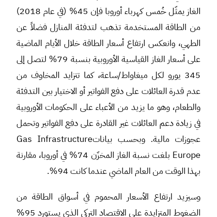
الغاز يمثّل خُمس كهرباء أوروبا فإن 45% (في عام 2018)
من الطاقة المستخدمة تذهب لتدفئة المنازل فضلاً عن
الطهي، وانعكس ارتفاع أسعار الطاقة خلال الأيام الماضية
على أسعار الغاز القياسية الأوروبية بنسبة 79% لتصل إلى
345 يورو لكل ميغاواط/ساعة، كما تتزايد المخاوف من
عدم قدرة العائلات على دفع الفواتير أو الاختيار بين التدفئة
والطعام، وهو ما يزيد من الأعباء على الحكومات الأوروبية
في زيادة دعم العائلات غير القادرة على دفع الفواتير وتحمل
عجوزات مالية. وبحسب بياناتGas Infrastructure
Europe بلغت نسبة الغاز المخزّن 74% في أوروبا، مقارنة
بهذا الوقت من العام الماضي عندما كانت 94%.
وسيزيد ارتفاع الأسعار المحموم في أسواق الطاقة من
الضغوط المتزايدة على الاقتصاد التركي الذي يستورد 95%