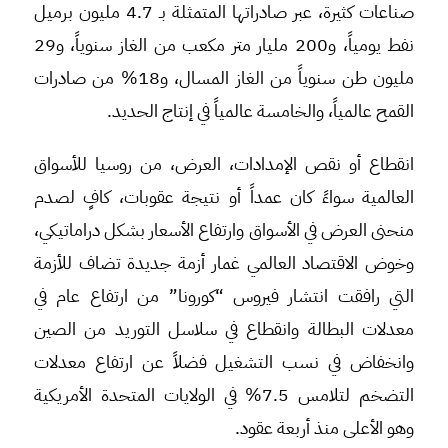
صناعات كثيرة، عبر صادراتها المتمثلة بـ 4.7 مليون برميل
نفط يومياً، و200 مليار متر مكعب من الغاز سنوياً، و29
مليون طن سنوياً من الغاز المسال، و18% من صادرات
القمح عالمياً، والخامسة عالمياً في إنتاج الحديد.
انقطاع أو نقص الإمدادات، العرض، من روسيا للأسواق
العالمية سواءً كان عمداً أو نتيجة عقوبات، كافٍ لصدم
منحنى العرض في الأسواق وارتفاع الأسعار بشكل دراماتيكي،
وخوض الاقتصاد العالمي غمار أزمة جديدة تضاف للأزمة
التي رافقت انتشار فيروس “كورونا” من ارتفاع عام في
معدلات البطالة وانقطاع في سلاسل التوريد من الصين
وانخفاض في نسب التشغيل فضلاً عن ارتفاع معدلات
التضخم لتلامس 7.5% في الولايات المتحدة الأمريكية
وهو الأعلى منذ أربعة عقود.