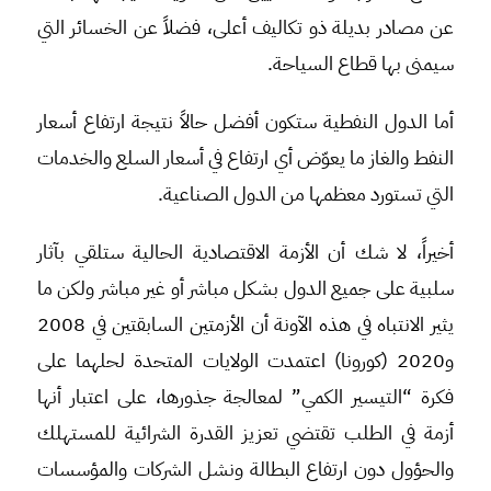
عن مصادر بديلة ذو تكاليف أعلى، فضلاً عن الخسائر التي
سيمنى بها قطاع السياحة.
أما الدول النفطية ستكون أفضل حالاً نتيجة ارتفاع أسعار
النفط والغاز ما يعوّض أي ارتفاع في أسعار السلع والخدمات
التي تستورد معظمها من الدول الصناعية.
أخيراً، لا شك أن الأزمة الاقتصادية الحالية ستلقي بآثار
سلبية على جميع الدول بشكل مباشر أو غير مباشر ولكن ما
يثير الانتباه في هذه الآونة أن الأزمتين السابقتين في 2008
و2020 (كورونا) اعتمدت الولايات المتحدة لحلهما على
فكرة “التيسير الكمي” لمعالجة جذورها، على اعتبار أنها
أزمة في الطلب تقتضي تعزيز القدرة الشرائية للمستهلك
والحؤول دون ارتفاع البطالة ونشل الشركات والمؤسسات