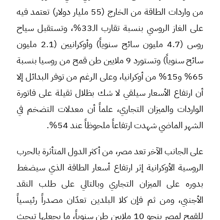
من واردات الطاقة من الخارج (55 مليار دولار) تعتمد فيه
على الغاز الروسي بنسبة تقارب الـ33%، وتستقبل سياح
روس (4.7 مليون سائح سنوياً) وأوكرانيين (2.1 مليون
سائح سنوياً) وتستورد 9 ملايين طن قمح من روسيا بنسبة
65% و15% من أوكرانيا، وعلى الرغم من توفر البدائل إلا
أن ارتفاع الأسعار سيلقي لا شك بظلال ثقيلة على فاتورة
الواردات والميزان التجاري، علماً أن معدلات التضخم في
الشهر الماضي شهدت ارتفاعاً ملحوظاً عند 54%.
على الجانب الآخر تعد مصر، من أكثر الدول المتأثرة بالحرب
الروسية الأوكرانية إثر ارتفاع أسعار الطاقة الذي سيضغط
بدوره على الميزان التجاري وبالتالي على طلب النقد
الأجنبي، ومن ثم فإن كلا البلدين تعدّان مصدراً رئيسياً
للقمح لمصر بنحو 10 ملايين طن سنوياً، ما يجعلها تبحث