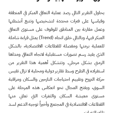
يحاول التقرير التالي رصد عملية التعافي المبكر في المنطقة
وقياسها على فترات محددة لتشخيصها وتتبع أنشطتها
وعمل مقارنة بين المناطق للوقوف على مستوى التعافي
المبكر فيها، وبالتالي خلق اتجاه (Trend) يمثل قراءة شاملة
للعملية برمتها ومفصلة للقطاعات الاقتصادية، بالشكل
الذي يفيد رسم تصورات مستقبلية لاتجاه التعافي ومداها
الزمني بشكل مرحلي. وتتشكل أهمية هذا التقرير من
استفراده في الطرح وسط تقارير دولية ومحلية لا تزال تقيس
حركة النزوح وتقييم احتياجات النازحين والسكان ومراقبة
السوق، ويفتح المجال نحو انعكاس هذه المرحلة على
مستوى معيشة السكان والثغرات التي تعاني منها
القطاعات الاقتصادية في المجتمع وأخيراً توجيه الدعم لسد
تلك الثغرات