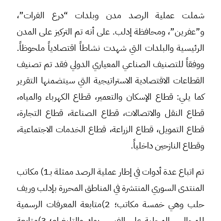
شملت عملية الرصد مدن وبلدات “درع الفرات”،
و”عفرين”، ومحافظة إدلب. على أنه تم التركيز على المدن
الرئيسية والبلدات التي شهدت نشاطاً اقتصادياً ملحوظاً.
ووفقاً للتصنيف الصناعي المعياري الدولي فقد تم تصنيف
القطاعات الاقتصادية الاستراتيجية التي سيتضمنها التقرير
كما يلي: قطاع الإسكان والتعمير، قطاع الكهرباء والمياه،
قطاع النقل والاتصالات، قطاع الصناعة، قطاع التجارة،
قطاع التمويل، قطاع الزراعة، قطاع الخدمات الاجتماعية،
وقطاع النازحين داخلياً.
تم اتباع عدة أدوات في إطار عملية الرصد ممثلة بـ1) مكاتب
المنتدى السوري المنتشرة في المناطق المحررة بإدلب وريف
حلب وهي خمسة مكاتب؛ 2)متابعة المعرفات الرسمية
للمجالس المحلية على الفيس بوك والتليغرام؛ 3)متابعة