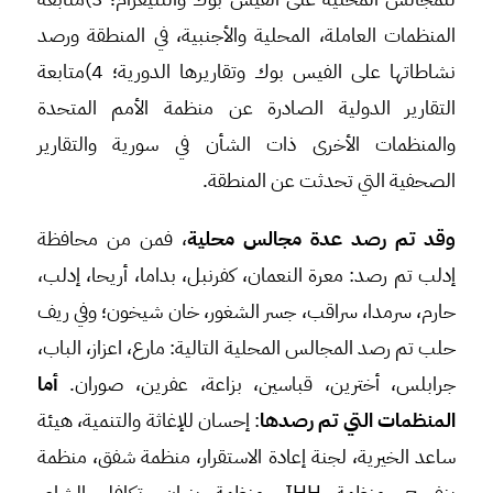
المنظمات العاملة، المحلية والأجنبية، في المنطقة ورصد
نشاطاتها على الفيس بوك وتقاريرها الدورية؛ 4)متابعة
التقارير الدولية الصادرة عن منظمة الأمم المتحدة
والمنظمات الأخرى ذات الشأن في سورية والتقارير
الصحفية التي تحدثت عن المنطقة.
وقد تم رصد عدة مجالس محلية
، فمن من محافظة
إدلب تم رصد: معرة النعمان، كفرنبل، بداما، أريحا، إدلب،
حارم، سرمدا، سراقب، جسر الشغور، خان شيخون؛ وفي ريف
حلب تم رصد المجالس المحلية التالية: مارع، اعزاز، الباب،
جرابلس، أخترين، قباسين، بزاعة، عفرين، صوران.
أما
المنظمات التي تم رصدها
: إحسان للإغاثة والتنمية، هيئة
ساعد الخيرية، لجنة إعادة الاستقرار، منظمة شفق، منظمة
بنفسج، منظمة IHH، منظمة بنيان، تكافل الشام،