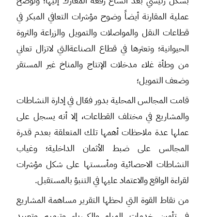
بشكل رئيسي بعد اتساع رقعة المعارك إليها؛ وتوضح
عملية المقارنة أيضاً وضوح مؤشرات التعافي المبكر في
قطاعات النقل والمواصلات والتمويل والزراعة والثروة
الحيوانية؛ وتعثرها في قطاع الصناعةالتي لاتزال تعاني
من وطأة غلاء مدخلات الإنتاج والمناخ غير المستقر
وضعف التمويل؛
قامت المجالس المحلية بدور فعّال في إدارة النشاطات
والمشاريع في مختلف القطاعات، إلا أنه يسجل على
عملها عدة ملاحظات أهمها تلك المتعلقة بعدم قدرة
المجالس على ضبط الأثمان الداخلية؛ وغياب
النشاطات الاحصائية ومأسستها على شكل مؤشرات
لقراءة الواقع والاعتماد عليها في التنبؤ بالمستقبل.
من نقاط القوة التي لحظها التقرير مساهمة المشاريع
في تأمين خدمات المياه والكهرباء وترميم وتعبيد