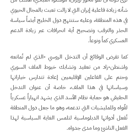
شأنه زيادة فاعلية إيران التي لا زالت تعبث بالمجال الحيوي
في هذه المنطقة، وعليه ستنتهج دول الخليج أيضاً سياسة
الحذر والترقب وتصحيح أية انحرافات عبر زيادة الدعم
العسكري كماً ونوعاً.
كما تفرض الوقائع أن التدخل الروسي -الذي لم تُمانعه
واشنطن-زاد من تعقيد وتشابك خيوط الملف السوري
وحتم على الفاعلين الإقليميين إعادة تتدارس خياراتها
وسياساتها في هذا الملف، خاصة أن عنوان التدخل
الحقيقي هو حماية نظام الأسد الذي يشهد انهياراً عسكرياً
لقُواه وللمليشيات التي تدعمه، وهو ما جعل دول المنطقة
تُفعل أدواتها الدبلوماسية لتلمس الغاية السياسية لهذا
الفعل الناشئ وما مدى جدواه.