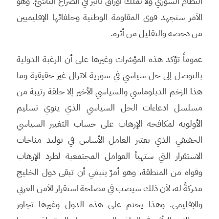
النظام السوري ولا تملك أوراق تأثير في الصراع الناشئ. وهو
الأمر ستجهد قوى المقاومة الوطنية وحلفائها الإقليميين
من دحضه والتقليل من أثره.
عموماً تؤكد هذه المؤشرات وغيرها على أن الرغبة الدولية
بالتوصل إلى حل سياسي في سورية لاتزال غير حقيقية وما
هذا الزخم الدبلوماسي والسياسي الأخير إلا حلقة رتيبة من
مسلسل ادعاءات الحل السياسي الذي ينوي تسليم
الأولوية لمكافحة الإرهاب على حساب التغيير السياسي
الحقيقي الذي يعتبر العامل الأساس في توليد مناخات
الاستقرار التي ستهيأ العوامل المجتمعية لطرد الإرهاب
وقواه من المنطقة، وهو أمرٌ ينبغي أن تبقى دول الخليج
مدركةً له، لأن ذلك سيصب في مصلحة استقرار الأمن العربي
والإقليمي. وهذا يحتم على هذه الدول وغيرها تجاوز