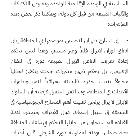
السياسية في الوحدة الإقليمية الواحدة وتعارض التكتيكات
والآليات المتبعة من قبل كل دولة، ويمكننا ذكر بعض هذه
المؤشرات:
• إن تسارع طهران لتحسين تموضعها في المنطقة إبان
اتفاق لوزان لايزال قلقاً وغير مستقر، وهذا ليس بحكم
إعادة تعريف الفاعل الإيراني لطبيعة دوره في النظام
الإقليمي، بل بحكم ظهور متغيرات جعلته ينكفئ لحظياً
محاولاً تثبيت حدود فاعليته ومراقباً لنمو وتطورات
الأحداث في المنطقة، وهذا يُعزز استمرار فرضية أن السلوك
الإيراني لا يزال يرتجي تفتيت أهم المسارح الجيوسياسية في
المنطقة في سبيل إضعاف دول الأطراف وتصدره لدفة
القيادة التي سيحاول من خلالها التحكم في ملفات المنطقة
بغية ضمان عودته لممارسة دوره الشرطي قبل أحداث