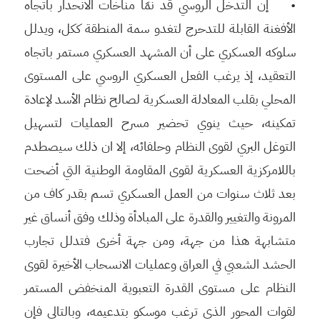
• إن التدخل الروسي قد نمّا مناخات الانحدار باتجاه
الأفغنة القابلة للتدحرج لتغدو سمة المنطقة ككل، ويدلل
سلوكه العسكري على أن المشهد العسكري مستمر باتجاه
التعقيد، إذ يرغب الفعل العسكري الروسي على المستوى
المحلي بقلب المعادلة العسكرية لصالح نظام الأسد لإعادة
تمكينه، حيث ينوي تحضير مسرح العمليات لتسهيل
التوغل البري لقوى النظام وحلفائه، إلا ان ذلك سيصطدم
باللامركزية العسكرية لقوى المقاومة الوطنية التي أضحت
بعد ثلاث سنوات من العمل العسكري تسم بقدر كاف من
المرونة والتغيير والقدرة على المبادأة وذلك وفق أنساق غير
متشابهة هذا من جهة، ومن جهة أخرى فتدلل تجارب
الحشد الشعبي في العراق وعمليات الانسحاب الأخيرة لقوى
النظام على مستوى القدرة التعبوية المنخفض المستمر
لقوات المحور الذي ترغب موسكو بتدعيمه، وبالتالي فإن