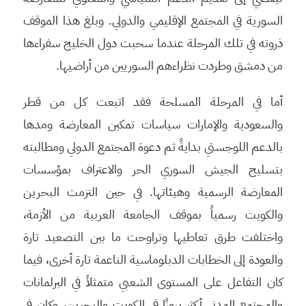
السورية في المجتمع الإقليمي والدولي. وبلغ هذا الموقف
ذروته في تلك المرحلة عندما سحبت دول الخليج سفراءها
من دمشق وطردت نظراءهم السوريين من أراضيها.
أما في المرحلة المسلحة فقد اتبعت كل من قطر
والسعودية والإمارات سياسات تمكين المعارضة ومدها
بالدعم اللوجستي بدايةً ثم دعوة المجتمع الدولي ومطالبته
بتسليح الجيش السوري الحر والاعتراف بمؤسسات
المعارضة الرسمية وهيئاتها. في حين التزمت البحرين
والكويت رسمياً بموقف الجامعة العربية من الأزمة،
واختلفت طرق تعاطيها وتراوحت ما بين التصعيد تارة
والعودة إلى الخطابات الدبلوماسية الناعمة تارة أخرى، فيما
كان التفاعل على المستوى الشعبي متمثلاً في البرلمانات
والمجتمع المدني أكثر بروزًا في الكويت والبحرين، وكان في