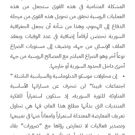
المشكلة المتنامية في هذه القوى ستجعل من هذه
العمليات الروسية تخفق من تحويل هذه القوى من مرحلة
الدفاع إلى الهجوم، وهذا من شأنه أن يجعل الجغرافية
السورية تحتضن أرقاماً إضافية في عدد الوفيات ويعقد
الملف الإنساني من جهة، وتضيف إلى مستويات الصراع
نوعاً آخر وهو الصراع المباشر مع المصالح الروسية من جهة
أخرى داخل الحدود السورية أو خارجها.
• إن محاولات موسكو الدبلوماسية والسياسية الناشئة ”
اجتماعات فيينا” لن تنحرف عن مساراتها الأساسية
المناوئة للثورة السورية، إذ ستكون استمراراً للفكرة
المنتديات التي بدأتها مطلع هذا العام، فها هي تحاول
تعريف المعارضة المعتدلة استمراراً وامعاناً منها في تمييعها
وتصدير فعاليات لا تتعارض رؤاها مع “ضرورات” بقاء