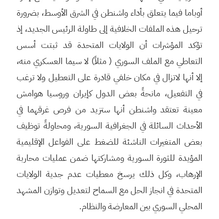
أوباما فيما يتعلق بأداء واشنطن في الشرق الأوسط، بضرورة
ترحيل هذه الملفات الخلافية إلى طاولة الرئيس الجديد، إذ
تؤكد المؤشرات أن الولايات المتحدة قد ثبتت أسس
التعاطي مع الملف السوري ( مثلاً) لا سيما العسكري منه،
إلا أنها لاتزال في مكان خلفي قادرة على التعطيل ولا ترغب
في التفعيل، مانحةً بعض الدول كإيران وروسيا هوامش
معينة تعتقد واشنطن أنها ستزيد من فرص غرقهما في
الأحداث السائلة في الجغرافية السورية، ومحاولةً توظيف
بعض المتغيرات الناشئة للضغط على الفواعل الإقليمية
المؤيدة للثورة السورية ومشاركتها ضمن عمليات محاربة
الإرهاب، وكل ذلك يرسخ معطيات عدم جدية الولايات
المتحدة في انجاز الحل مع السماح لتعديل وتوازن المشهد
المحلي السوري بين المعارضة والنظام.