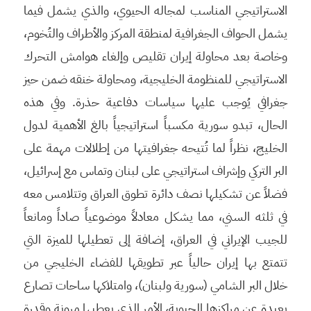
الاستراتيجي المناسب لمجاله الحيوي، والذي يشمل فيما
يشمل الحواف الجغرافية لمنطقة المركز والأطراف والتُخوم،
وخاصة بعد محاولة إيران تقليص وإلغاء هوامش التحرك
الاستراتيجي للمنظومة الخليجية، ومحاولة خنقه ضمن حيز
جغرافي يُوجب عليها سياسات دفاعية حذرة. وفي هذه
الحال، تبدو سورية مكسباً استراتيجياً بالغ الأهمية لدول
الخليج، نظراً لما تُتيحه جغرافيتها من إطلالات مهمة على
البر التركي وإشراف استراتيجي على لبنان وتماس مع إسرائيل،
فضلاً عن تشكيلها نصف دائرة تطوق العراق وتتلامس معه
في ثلثه السني، مما يشكل معادلاً موضوعياً صاداً ومانعاً
للجيب الإيراني في العراق، إضافة إلى تعطيلها للميزة التي
تتمتع بها إيران حالياً عبر تطويقها للفضاء الخليجي من
خلال البر الشامي (سورية ولبنان)، وامتلاكها ساحات تصارع
بعيدة عن مراكزها الحيوية، الأمر الذي يعطيها مرونة وقدرة