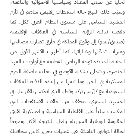
تخلّياً عن نسقها المعتاد وسياستها الاحتوائية والناعمة،
وسبّب ذلك النهج حالة استقطاب إقليمي ساهم في تأزم
المشهد السياسي على مستوى النظام العربي ككل. كما
دفعت ثنائية الرؤية السياسية في العلاقات الإقليمية
(صديق/عدو) إلى وقوع المملكة في مأزق تضارب مصالحها
ومبررات تدخّلها وخياراتها، كما أظهرت الأشهر الأولى من
الحقبة الجديدة توجه الرياض للقطيعة مع أولويات العهد
المنصرم، ويتجلى بشكله الأوضح في عملية عاصفة الحزم
العسكرية في اليمن وما تبعها من إعادة الدفء للعلاقات
السعودية مع كلّ من تركيا وقطر، الذي انعكس بالأثر على في
المشهد السوري، وخفف من حالات الاستقطاب التي
انعكست سلباً على الفاعلية السياسية والعسكرية لقوى
المقاومة الوطنية السورية، ولعل النتيجة الأكثر وضوحاً
لحالة التوافق الناشئة هي عمليات تحرير كامل محافظة