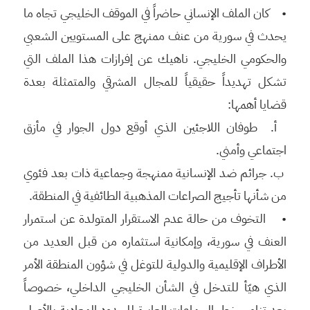
• كان الملف الإنساني حاضراً في الموقف الخليجي تجاه ما
يحدث في سورية من عنف ممنهج على المستويين الشعبي
والحكومي الخليجي. ناهيك عن إفرازات هذا الملف التي
تشكل تهديداً حقيقياً للمجال المشرقي والمتمثلة بعدة
قضايا أهمها:
أ. طوفان اللاجئين الذي أوقع دول الجوار في مأزق
اجتماعي وأمني.
ب. جرائم ضد الإنسانية ممنهجة وجماعية ذات بعد فئوي
من شأنها تأجيج الصراعات المذهبية الطائفية في المنطقة.
• التخوف من حالة عدم الاستقرار المتولدة عن استمرار
العنف في سورية، وإمكانية استثماره من قبل العديد من
الأطراف الإقليمية والدولية للتوغل في شؤون المنطقة الأمر
الذي هيّأ للتدخل في الشأن الخليجي الداخلي، خصوصاً
بعد تنامي خطر الجماعات العابرة للحدود المعادية بالأصل