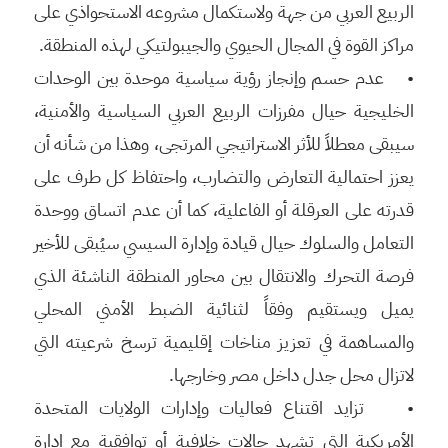
الربيع العربي من جهة ولاستكمال مشروعه الاستحواذي على
مراكز القوة في المجال الحيوي والجيبولتيكي لهذه المنطقة.
• عدم حسم وإنجاز رؤية سياسية موحدة بين الوحدات
الخليجية حيال مفرزات الربيع العربي السياسية والأمنية،
سيبقى معطلاً للأثر الاستراتيجي المرتجى، وهذا من شأنه أن
يعزز احتمالية التعارض والتضارب، واحتفاظ كل طرف على
قدرته على العرقلة أو الفاعلية، كما أن عدم اتساق ووحدة
التعامل والسلوك حيال قيادة وإدارة السيسي سيُبقى للأخير
فرصة التحرك والانتقال بين محاور المنطقة الناشئة الذي
يميل ويستقيم وفقاً لثنائية الضبط الأمني المحلي
والمساهمة في تعزيز مناخات إقليمية ترسخ شرعيته التي
لاتزال محل جدل داخل مصر وخارجها.
• تزايد اقتناع فعاليات وإدارات الولايات المتحدة
الأمريكية التي تشهد حالات خلافية أو توافقية مع إدارة