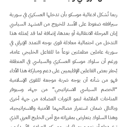
ربما تُشكل ادعائية موسكو بأن تدخلها العسكري في سورية
سيرافقه ضغوط على الأسد للخروج من المشهد السياسي
إبان المرحلة الانتقالية أو بعدها، إضافة لما قد يُمثله هذا
التدخل من احتمالية معادلة قوى بوجه التمدد الإيراني في
سورية عاملين مطمئنين نوعاً ما للفاعل الخليجي عامة،
ورغم أن سلوك موسكو العسكري والسياسي في المنطقة
يُحفز بعض الفاعلين الإقليميين على دعم ومباركة هذا الأداء
فهو من شأنه أن يوجه ضربة موجعة للقوى الإسلامية
“الخصم السياسي الاستراتيجي” من جهة، وسيوفر
المناخات الملائمة لنمو الثورات المضادة من جهة أخرى
وبالتالي ضمان استمرار مصالحهما الأمنية والاستراتيجية،
وهذا السلوك يتعارض بمفرزاته مع أمن الخليج العربي الذي
ترى دوله أن نمو محور (إيران، موسكو، العبادي، الأسد) من