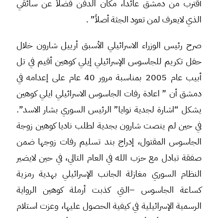
أقترب من دمشق عائداً، مكان الدفن فضلاً عن سائقي
الذي لايعرف لمن تعود الجثة أصلاً” .
صرح رئيس الوزراء الاسرائيلي الأسبق أرييل شارون خلال
حفل تكريم للجاسوس الإسرائيلي إيلي كوهين أقيم في تل
أبيب عام 2005 بمناسبة مرور 40 عام على إعدامه في
دمشق أن ” اعادة رفات الجاسوس الاسرائيلي ايلي كوهين
يشكل “اشارة لجدية نوايا” الرئيس السوري بشار الاسد”.
في حين لم ينصت شارون بجدية لطلب ناديا كوهين زوجة
الجاسوس المقتول، إدراج بند تسليم رفات زوجها ضمن
صفقة تبادل مع حزب الله في العام التالي، في حين لايضير
النظام السوري مغازلة الجانب الإسرائيلي بهدية رمزية
كساعة الجاسوس –التي كذبت أرملة كوهين الرواية
الرسمية الإسرائيلية في كيفية الحصول عليها، وعزت استلام