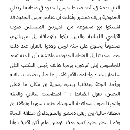
الثاني بدمشق، أحد ضباط حرس الحدود في منطقة الزبداني
الحدودية بريف دمشق وأعلمه أن عناصر حرس الحدود قد
اشتبكوا مع مجموعة من المهربين المتسللين صوب
الأراضي اللبنانية والذين تركوا بالإضافة إلى مهرباتهم،
صندوقاً يحتوي على جثة لرجل ولاذوا بالفرار، عند ذلك
حضر محدثنا إلى النقطة الحدودية واكتشف أن الجثة تعود
للجاسوس إيلي كوهين، يومها هاتف رئيس المكتب الثاني
سليمان حداد وأعلمه بالأمر فأشار عليه أن يصحب سائقة
ويأخذ الجثة ويدفنها بهدوء وسرية في مكان ما لاعلى
التعيين، يقول الضابط : ” اصطحبت سائقي والجثة
واتجهنا صوب محافظة السويداء جنوب سوريا وتوقفنا في
منطقة خالية بين ريفي دمشق والسويداء في منطقة اللجاة
وقمنا بحفر حفرة كبيرة ودفنا كوهين ولم أكن لأعرف وأنا