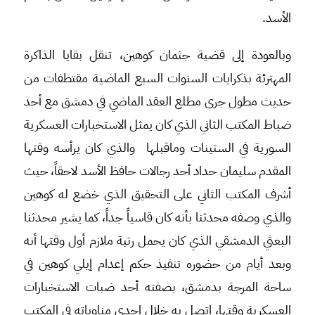
الأسد.
وبالعودة إلى قضية جثمان كوهين، تنقل بقايا الذاكرة
المهترئة بذكرايات السنوات السبع الماضية مقتطفات من
حديث مطول جرى مطلع العقد الماضي في دمشق مع أحد
ضباط المكتب الثاني الذي كان يمثل الاستخبارات العسكرية
السورية في الستينات وماقبلها والذي كان يرأسه وقتها
المقدم سليمان حداد أحد رجالات حافظ الأسد لاحقاً، حيث
أشرف المكتب الثاني على التحقيق الذي خضع له كوهين
والذي وصفه محدثنا بأنه كان قاسياً جداً، كما يشير محدثنا
البعثي الدمشقي الذي كان يحمل رتبة ملازم أول وقتها أنه
وبعد أيام من حضوره تنفيذ حكم إعدام إيلي كوهين في
ساحة المرجة بدمشق، بصفته أحد ضبات الاستخبارات
العسكرية وقتها، اتصل به خلال إحدى مناوباته في المكتب