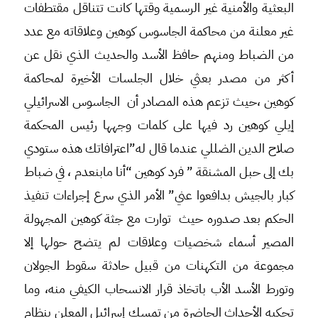
البعثية والأمنية غير الرسمية وقتها كانت تتناقل مقتطفات
غير معلنة من محاكمة الجاسوس كوهين وعلاقاته مع عدد
من الضباط ومنهم حافظ الأسد والحديث الذي نقل عن
أكثر من مصدر بعثي خلال الجلسات الأخيرة لمحاكمة
كوهين ،حيث تزعم هذه المصادر أن الجاسوس الاسرائيلي
إيلي كوهين رد فيها على كلمات وجهها رئيس المحكمة
صلاح الدين الضللي عندما قال له”اعترافاتك هذه ستودي
بك إلى حبل المشنقة ” فرد كوهين “أنا مابنعدم ، في ضباط
كبار بالجيش بدافعوا عني” الأمر الذي سرع إجراءات تنفيذ
الحكم بعد صدوره حيث توارت مع جثة كوهين المجهولة
المصير أسماء شخصيات وعلاقات لم يتضح حولها إلا
مجموعة من التكهنات من قبيل حادثة سقوط الجولان
وتورط الأسد الأب باتخاذ قرار الانسحاب الكيفي منه، وما
تحكيه الأحداث الحاضرة من تمسك إسرائيل المعلن بنظام