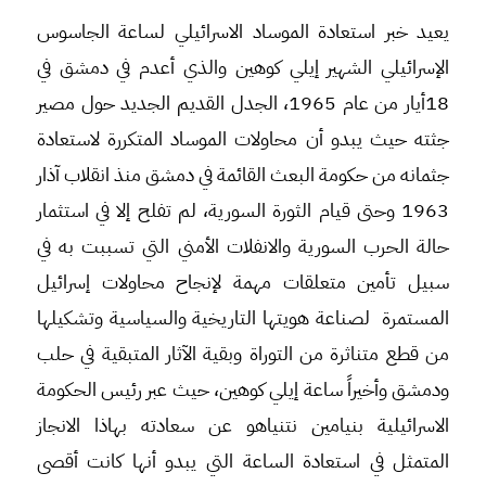
يعيد خبر استعادة الموساد الاسرائيلي لساعة الجاسوس
الإسرائيلي الشهير إيلي كوهين والذي أعدم في دمشق في
18أيار من عام 1965، الجدل القديم الجديد حول مصير
جثته حيث يبدو أن محاولات الموساد المتكررة لاستعادة
جثمانه من حكومة البعث القائمة في دمشق منذ انقلاب آذار
1963 وحتى قيام الثورة السورية، لم تفلح إلا في استثمار
حالة الحرب السورية والانفلات الأمني التي تسببت به في
سبيل تأمين متعلقات مهمة لإنجاح محاولات إسرائيل
المستمرة لصناعة هويتها التاريخية والسياسية وتشكيلها
من قطع متناثرة من التوراة وبقية الآثار المتبقية في حلب
ودمشق وأخيراً ساعة إيلي كوهين، حيث عبر رئيس الحكومة
الاسرائيلية بنيامين نتنياهو عن سعادته بهاذا الانجاز
المتمثل في استعادة الساعة التي يبدو أنها كانت أقصى