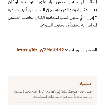
إسرائيل لها بأنه أتى ضمن مزاد علني – أو ميتته لو كان
يعرف مكانها، وهو الذي لايمانع في التخلي عن أقرب داعميه
” إيران ” في سبيل كسب اعتمادية الكيان الغاصب المسمى
إسرائيل له مجدداً في الجنوب السوري.
المصدر السورية نت:
https://bit.ly/2MqUHH2
الاستشهاد
حسن جابر (2018). ساعة إيلي كوهين ( كامل أمين ثابت ) تدق في
تل أبيب مجدداً. مركز عمران للدراسات الاستراتيجية.