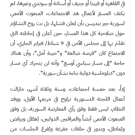
في القاهرة أو فيينا أو جنيف أو أستانة أو سوتشي وغيرها، لم
يكتف المسيّر لأعمال هذ الاجتماعات، المبعوث الأممي
لسورية جير بيدرسن بأن يُعلن فشلها، بل بث روح التشاؤم
حول صلاحية كل هذا المسار، حين أعلن في إحاطته التي
تقدّم بها إلى مجلس الأمن في 9 شباط/ فبراير الجاري، أن
الاجتماع كان “فرصة ضائعة” و”خيبة أمل”، وأن هناك
حاجة “إلى مسار سياسي أوسع” وأنه لن يتحرك أي مسار
دون “دبلوماسية دولية بناءة بشأن سورية”.
إذاً، بعد خمسة اجتماعات، وسنة وثلاثة أشهر، مازالت
أعمال اللجنة الدستورية تراوح في مربعها الأول، ووفد
النظام، ليس فقط وفق رأي المعارضة السورية، بل وفق
المبعوث الأممي أيضاً والمراقبين الدوليين، يُعطّل ويرفض
ويُماطل، ويدور في حلقات مفرغة ويُفرغ الجلسات من