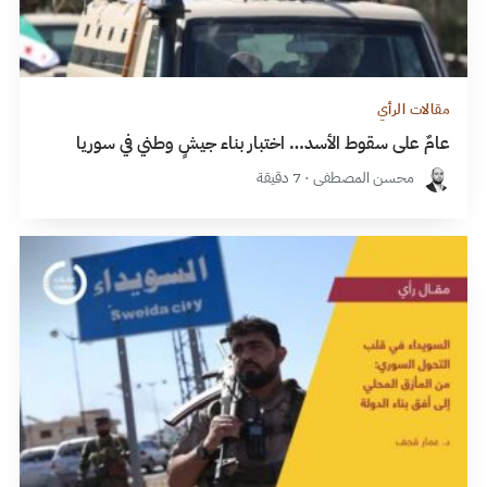
مقالات الرأي
عامٌ على سقوط الأسد… اختبار بناء جيشٍ وطني في سوريا
محسن المصطفى · 7 دقيقة