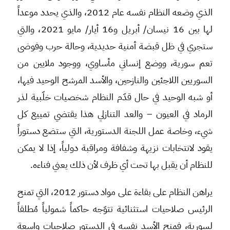
الذي وضعه النظام نفسه عام 2012، والذي يحدد موعداً
لها بين 16 نيسان/ أبريل و16 أيار/ مايو 2021، والتي
ستجري في ظل قبضة أمنية حديدية، وحالة حرب وفوضى
تعم سورية، ووضع إنساني مأساوي، ووجود ملايين من
السوريين اللاجئين والنازحين، والأسد المرشح الوحيد فيها،
أو شبه الوحيد في حال قدّم النظام شخصيات خلّبية لذر
الرماد في العيون – والعد التنازلي هذا يقتضي تمييع كل
شيء، وخاصة عمل اللجنة الدستورية، التي ستضع دستوراً
يقود لانتخابات نزيهة وشفافة ومراقبة دولياً، إذا لا يمكن
للنظام أن يقبل بها تحت أي ظرف لأن ذلك يعني فناءه.
يراهن النظام على بقاءة على مواد دستور 2012، التي تمنح
الرئيس صلاحيات استثنائية تتوّجه حاكماً شمولياً مُطلقاً
لسورية، فمنح الأسد نفسه في الدستور صلاحيات واسعة