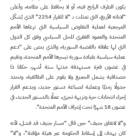
يكون الطرف الرابح فيه، أو لا يحافظ على نظامه، وأعلن
“لاءاته الأربع، التي تمثلت بـ “لا للقرار 2254” الذي يُشكّل
المرجعية لعملية التفاوض السياسية التي ترعاها الأمم
المتحدة والعمود الفقري للحل السياسي وفق كل الدول
التي لها علاقة بالقضية السورية، والذي ينص على “دعم
عملية سياسية بقيادة سورية تيسرها الأمم المتحدة، وتقيم
في غضون فترة مستهدفة مدتها ستة أشهر، حكمًا ذا
مصداقية يشمل الجميع ولا يقوم على الطائفية، وتحدد
جدولًا زمنيًا وعملية لصياغة دستور جديد، ويدعم القرار
إجراء انتخابات حرة ونزيهة تجرى، عملًا بالدستور الجديد، في
غضون 18 شهرًا تحت إشراف الأمم المتحدة”.
و”لا لاتفاق جنيف” حين قال “مسار جنيف قد فشل، لأنه
كان يهدف إلى إسقاط الحكومة عبر هيئة مؤقتة”، و”لا”