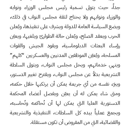
جداً، حيث يتولى تسمية رئيس مجلس الوزراء ونوابه
والوزراء ونوابهم ولا يحتاج لثقة مجلس النواب في ذلك،
ويضع السياسة العامة للدولة ويشرف على تنفيذها، ويُعلن
الحرب ويعقد الصلح، ويُعلن حالة الطوارئ ويلغيها، ويعيّن
رؤساء البعثات الدبلوماسية، ويقود الجيش والقوات
المسلحة، ويُعيّن الموظفين المدنيين والعسكريين “كلهم”
وينهي خدماتهم، ويحل مجلس النواب، ويتولى السلطة
التشريعية بدلاً عن مجلس النواب، ويقترح تغيير الدستور،
ويبرّء نفسه من أي جريمة يمكن أن يرتكبها خلال حكمه،
ومتى شاء يمكن له أن يعيّن ويفصل أعضاء المحكمة
الدستورية العليا التي يمكن لها أن تُحاكمه وتُحاسبه،
ويجمع عملياً بيده كل السلطات، التنفيذية والتشريعية
والقضائية، التي من المفروض أن تكون مستقلة.