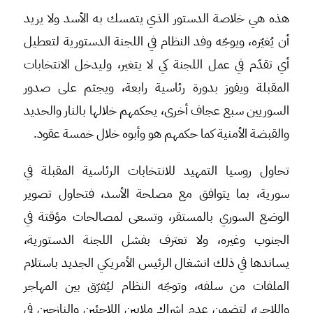
هذه هي خلاصة الدستور الذي يتمسك به الأسد ولا يريد
أن يُغيّره، ويوجّه وفد النظام في اللجنة الدستورية لتعطيل
أي تقدّم في عمل اللجنة كي لا يتغير، وليدخل الانتخابات
المقبلة ويفوز بدورة رئاسية رابعة، ويجثم على صدور
السوريين سبع عجاف أخرى، يحكمهم خلالها بالنار والحديد
والقبضة الأمنية كما حكمهم هو وأبوه خلال خمسة عقود.
تحاول روسيا التمهيد للانتخابات الرئاسية المقبلة في
سورية، بما يتوافق مع مصلحة الأسد، فتحاول تصوير
الوضع السوري بالمستقر، وتسعى لمصالحات مؤقتة في
الجنوب وغيره، ولا تعترف بفشل اللجنة الدستورية،
يساندها في ذلك انشغال الرئيس الأمريكي الجديد باستلام
الملفات من سلفه، وتوجّه النظام ليُفرّق بين المهاجر
واللاجئ، لتضمن عدم إشراك ملايين اللاجئين والنازحين في