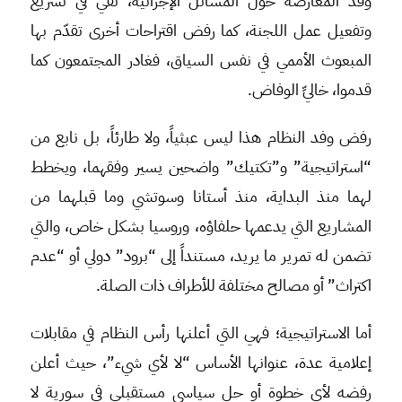
وفد المعارضة حول المسائل الإجرائية، تفي في تسريع
وتفعيل عمل اللجنة، كما رفض اقتراحات أخرى تقدّم بها
المبعوث الأممي في نفس السياق، فغادر المجتمعون كما
قدموا، خاليِّ الوفاض.
رفض وفد النظام هذا ليس عبثياً، ولا طارئاً، بل نابع من
“استراتيجية” و”تكتيك” واضحين يسير وفقهما، ويخطط
لهما منذ البداية، منذ أستانا وسوتشي وما قبلهما من
المشاريع التي يدعمها حلفاؤه، وروسيا بشكل خاص، والتي
تضمن له تمرير ما يريد، مستنداً إلى “برود” دولي أو “عدم
اكتراث” أو مصالح مختلفة للأطراف ذات الصلة.
أما الاستراتيجية؛ فهي التي أعلنها رأس النظام في مقابلات
إعلامية عدة، عنوانها الأساس “لا لأي شيء”، حيث أعلن
رفضه لأي خطوة أو حل سياسي مستقبلي في سورية لا