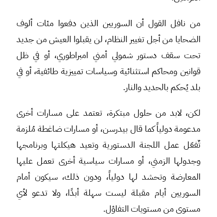
من نافل القول أن السوريين الذين دفعوا مئات ألوف
الضحايا من أجل تغيير النظام، لن يقبلوا العيش من جديد
تحت سقف دستور شمولي أمني امبراطوري، أو في ظل
قوانين ومحاكم استثنائية وسياسات تمييزية طائفية، أو في
بلد يُحكم بالحديد والنار.
لكن، لابد من حلول مبتكرة، تعتمد على مسارات أخرى
مدعومة دولياً كما قال بيدرسن، أو مسارات ضاغطة مُلزمة
تٌفعّل عمل اللجنة الدستورية وتعيد هيكلتها وبرنامجها
وجدولها الزمني، أو مسارات سياسية أخرى تعمل عليها
المعارضة وتحشد لها دولياً، ودون ذلك، سيكون أمام
السوريين أيام مقبلة ليست سهلة أبدًا، ولا تدعو لأي
مستوى من مستويات التفاؤل.