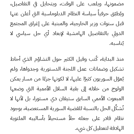
مضمونها، ويلعب على الوقت، ويتحايل في التفاصيل،
ويُطبّق حرفياً سياسة النظام الدبلوماسية التي أعلن عنها
قبل سنوات وزير الخارجية، والمبنية على إغراق المجتمع
الدولي بالتفاصيل الهامشية لإبعاد أي حل سياسي لا
يُناسبه.
منذ البداية، كُتب وقيل الكثير حول التشاؤم الذي أحاط
تشكيل وضمانات عمل اللجنة الدستورية وجدواها، ولم
يُعوّل السوريون كثيرًا عليها، لا لكونها جزءًا من مسار يمكن
الولوج من خلاله إلى بقية السلال الأممية التي وضعها
المبعوث الأممي السابق ستيفان دي مستورا، بل لأنها لا
تُشكِّل الحل بالنسبة للقضية السورية المستعصية، بوجود
نظام قادر على جعله حلاً مستحيلاً بأساليبه الملتوية
الهادفة لتعطيل كل شيء.