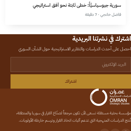
سورية جيوسياسيَّاً: خطى ثابتة نحو أفق استراتيجي
فاضل خانجي · 7 دقيقة
اشترك في نشرتنا البريدية
احصل على أحدث الدراسات والتقارير الاستراتيجية حول الشأن السوري
لبريد الإلكتروني
اشتراك
مؤسسة بحثية مستقلة تسعى لأن تكون مرجعاً لصنّاع القرار في سوريا والمنطقة،
تُنتج الدراسات المنهجية التي تدعم آليات اتخاذ القرار وترسم خارطة الأولويات.