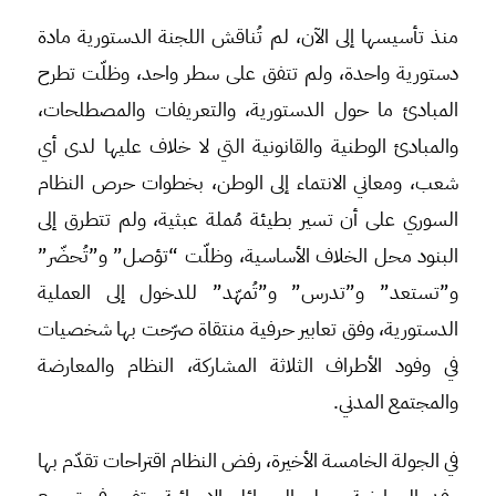
منذ تأسيسها إلى الآن، لم تُناقش اللجنة الدستورية مادة
دستورية واحدة، ولم تتفق على سطر واحد، وظلّت تطرح
المبادئ ما حول الدستورية، والتعريفات والمصطلحات،
والمبادئ الوطنية والقانونية التي لا خلاف عليها لدى أي
شعب، ومعاني الانتماء إلى الوطن، بخطوات حرص النظام
السوري على أن تسير بطيئة مُملة عبثية، ولم تتطرق إلى
البنود محل الخلاف الأساسية، وظلّت “تؤصل” و”تُحضّر”
و”تستعد” و”تدرس” و”تُمهّد” للدخول إلى العملية
الدستورية، وفق تعابير حرفية منتقاة صرّحت بها شخصيات
في وفود الأطراف الثلاثة المشاركة، النظام والمعارضة
والمجتمع المدني.
في الجولة الخامسة الأخيرة، رفض النظام اقتراحات تقدّم بها