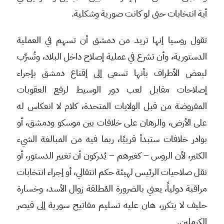
أية انتخابات حتى لو كانت صورية وشكلية.
تقول روسيا إنها تريد من دمشق أن تسهم في العملية
الدستورية، وأن تشرع في عملية إصلاح داخل البلاد، وتُسرِّب
لبعض الأطراف بأنها تسعى إلى إقناع دمشق بإجراء
إصلاحات مقابل لعب دور الوسيط لرفع العقوبات
المفروضة من قبل الولايات المتحدة، كلام لا انعكاس له
على الأرض، والرهان على خلافات بين موسكو ودمشق، أو
بوادر خلافات ستبدأ قريبًا، ربما فيه من المبالغة الشيء
الكثير، لأن الروس – كغيرهم – يُدركون أن تغيير الدستور، أو
نقل صلاحيات الرئيس لهيئة حكم انتقالي، أو إجراء انتخابات
مراقبة دولياً، يعني بالضرورة المُطلقة زوال الأسد، وخسارة
حليف لا يتكرر، هان عليه تسليم مفاتيح سورية إلى قيصر
الكرملين.