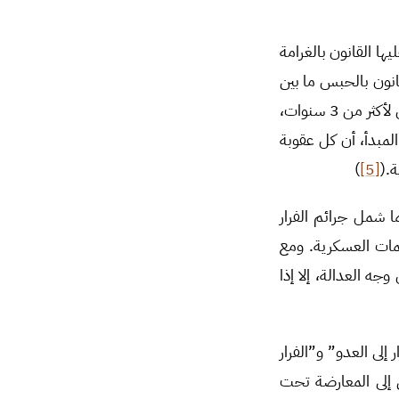
ا القانون بالغرامة
عاقب عليها القانون بالحبس ما بين
10 أيام و3 سنوات أو غرامة. والجناية: وهي كل جريمة يعاقب عليها القانون بالإعدام أو السجن لأكثر من 3 سنوات،
مبدأ، أن كل عقوبة
ة.(
[5]
)
الفات، كما شمل جرائم الفرار
وبات وأصول المحاكمات العسكرية. ومع
جه العدالة، إلا إذا
جرائم “الفرار إلى العدو” و”الفرار
 إلى المعارضة تحت