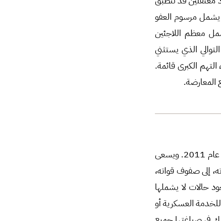
ود معتقلين قد تنطبق
 يشمل مرسوم العفو
يشمل معظم اللاجئين
لتوالي الذي يستثني
التهم الكبرى قائمة.
 المعارضة.
دأب النظام على إدراج جرائم الفرار ضمن مراسيم العفو التي يصدرها بشكل متكرر، خصوصاً منذ عام 2011. ويسعى
ه، إلى صفوف قواته،
ود حالات لا يشملها
للخدمة العسكرية أو
ك في صياغتها جميع