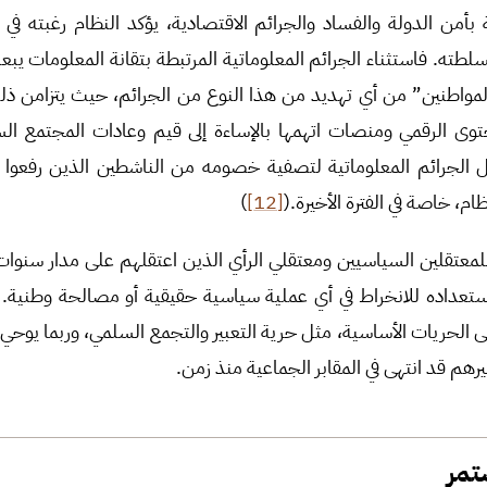
ة بأمن الدولة والفساد والجرائم الاقتصادية، يؤكد النظام رغبته ف
لطته. فاستثناء الجرائم المعلوماتية المرتبطة بتقانة المعلومات يبع
لمواطنين” من أي تهديد من هذا النوع من الجرائم، حيث يتزامن ذل
 الرقمي ومنصات اتهمها بالإساءة إلى قيم وعادات المجتمع الس
الجرائم المعلوماتية لتصفية خصومه من الناشطين الذين رفعوا 
م، خاصة في الفترة الأخيرة.(
[12]
)
للمعتقلين السياسيين ومعتقلي الرأي الذين اعتقلهم على مدار سنو
عدم استعداده للانخراط في أي عملية سياسية حقيقية أو مصالحة وطنية. ك
الحريات الأساسية، مثل حرية التعبير والتجمع السلمي، وربما يوحي ب
هم قد انتهى في المقابر الجماعية منذ زمن.
تمر