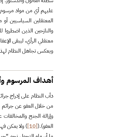
سطلة القانون والدستور. إضا
عليهم أي من مواد مرسوم ا
المعتقلين السياسيين أو م
والنازحين الذين اضطروا ل
معتقلي الرأي، ليبقى الإعفا
ويعكس تجاهل النظام لهذه ا
أهداف المرسوم وأب
من خلال العفو عن جرائم ال
وإزالة الجنح والمخالفات ع
العفو).(
[10]
) ولا يمكن فه
ما أسماه التحول نحو “جيش