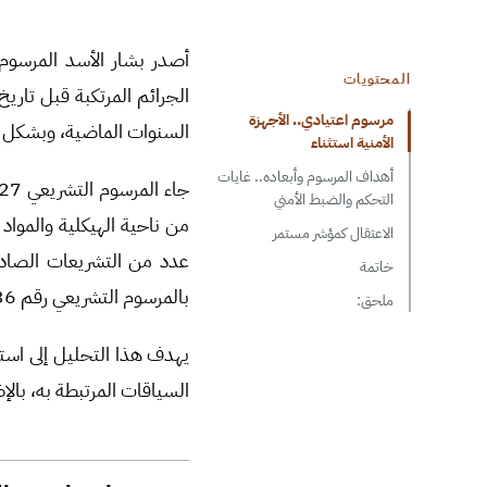
أصدر بشار الأسد المرسوم التشريعي رقم 27 بتا
المحتويات
الجرائم المرتكبة قبل تار
مرسوم اعتيادي.. الأجهزة
السنوات الماضية، وبشكل مكث
الأمنية استثناء
أهداف المرسوم وأبعاده.. غايات
جاء المرسوم التشريعي 27 لعام 2024 مشابهاً إلى حد كبير العفو الصادر بالمرسوم التشريعي 24 لعام 2022(
التحكم والضبط الأمني
من ناحية الهيكلية والمواد
الاعتقال كمؤشر مستمر
خاتمة
بالمرسوم التشريعي رقم 36 لعام 2023.(
ملحق:
يهدف هذا التحليل إلى است
السياقات المرتبطة به، بالإضاف