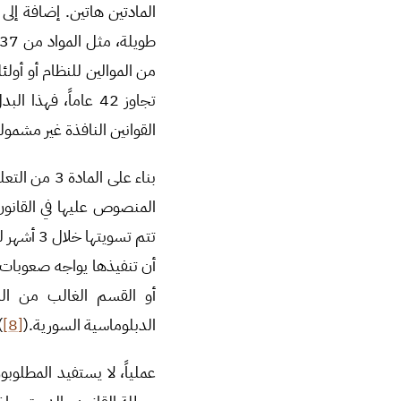
المادتين هاتين. إضافة إلى
من الموالين للنظام أو أو
تجاوز 42 عاماً، ف
القوانين النافذة غير مشمول
بناء على ال
تتم تسويتها خلال 3 أشهر لمن هم داخل سورية، و9 أشهر لمن هم خارجها”. (
أن تنفيذها يواجه صعوبات 
أو القسم الغالب من الس
الدبلوماسية السورية.(
[8]
)
عملياً، لا يستفيد المطلو