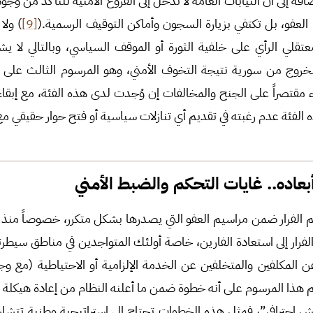
فة إلى أن النيابات العامة لا تدخل إلى الفروع الأمنية للتأكد من وج
لعفو، بل تكتفي بزيارة السجون وأماكن التوقيف الرسمية.(
[9]
) ولا
عتقلي الرأي على خلفية الثورة أو الموقف السياسي، وبالتالي لا 
لخروج من سورية نتيجة التخوف الأمني، وهو المرسوم الثالث على ا
ء مقتصراً على الجنح والمخالفات إن وُجدت لدى هذه الفئة، مع إبقاء 
لفئة عدم رغبته في تقديم أي تنازلات سياسية أو فتح حوار حقيقي مع
عاده.. غايات التحكم والضبط الأمني
فرار إلى استعادة الفارين، خاصة أولئك المتواجدين في مناطق سيطرت
ن المكلفين والمتخلفين عن الخدمة الإلزامية أو الاحتياطية (مع وج
م هذا المرسوم على أنه خطوة ضمن ما أعلنه النظام من إعادة هيكلة 
 احترافي”، فمثل هذه الخطوات تحتاج إلى استراتيجية وطنية تتشار