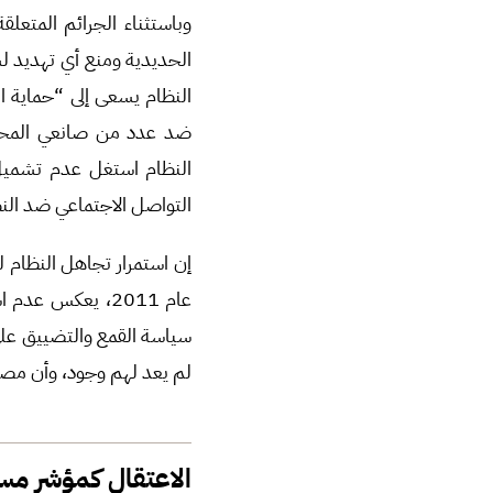
وباستثناء الجرائم المتعلق
الحديدية ومنع أي تهديد لس
النظام يسعى إلى “حماية ا
ضد عدد من صانعي المحتوى
النظام استغل عدم تشميل 
التواصل الاجتماعي ضد النظا
إن استمرار تجاهل النظام 
عام 2011، يعكس 
سياسة القمع والتضييق على 
لم يعد لهم وجود، وأن مصير
الاعتقال كمؤشر مس