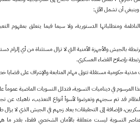
وينبغي أن تشمل الآتي:
ة الناظمة ومتطلباتها الدستورية، ولا سيما فيما يتعلق بمفهوم التع
تبطة بالجيش والأجهزة الأمنية التي لا تزال مستثناة من أي إلزام دستو
مرتبطة بإصلاح القضاء العسكري.
نية حكومية مستقلة تتولى مهام المتابعة والإشراف على قضايا خطة
هذا المرسوم في ديناميات التسوية، فتدلل التسويات الماضية عموماً 
النظام قد تم سجنهم وتعرضوا لأسوأ أنواع التعذيب، ناهيك عن 
عسكريين، فإضافة إلى التحقيقات؛ يعاد زجهم في الجيش الذي لا يزال طرف
ناصر التسوية ليست متعلقة بالأمان الشخصي فقط، بقدر ما هي 