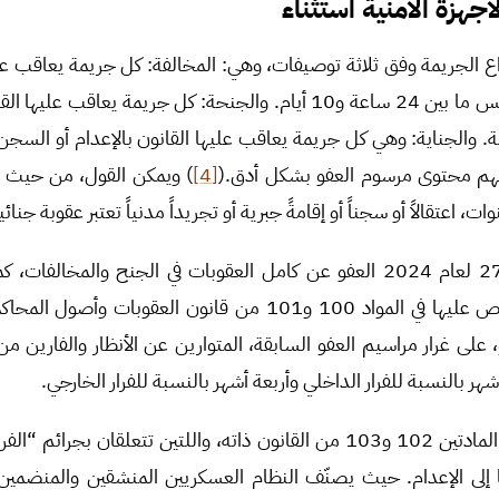
جهزة الأمنية استثناء
 الجريمة وفق ثلاثة توصيفات، وهي: المخالفة: كل جريمة يعاقب عليه
ضمن سقف معين أو بالحبس ما بين 24 ساعة و10 أيام. والجنحة: كل جريمة ي
فهم محتوى مرسوم العفو بشكل أدق.(
[4]
) ويمكن القول، من حيث ال
ت، اعتقالاً أو سجناً أو إقامةً جبرية أو تجريداً مدنياً تعتبر عقوبة جنائي
شمل المرسوم التشريعي 27 لعام 2024 العفو عن كامل العقوبات في الجنح والمخ
الداخلي والخارجي المنصوص عليها في المواد 100 و101 من قانون العق
لى غرار مراسيم العفو السابقة، المتوارين عن الأنظار والفارين من و
هر بالنسبة للفرار الداخلي وأربعة أشهر بالنسبة للفرار الخارجي.
بالمقابل، استثنى المرسوم المادتين 102 و103 من القانون ذاته، واللتين تتعلقان ب
 إلى الإعدام. حيث يصنّف النظام العسكريين المنشقين والمنضمين