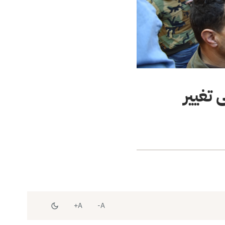
A+
A-