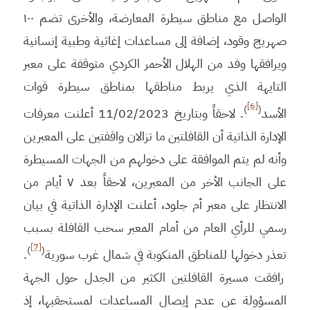
الواصل مع مناطق سيطرة المعارضة، والأخرى تضم ١٠٠
صهريج وقود، إضافة إلى مساعدات إغاثية وطبية إنسانية
ويرافقها وفد من الهلال الأحمر الكردي متوقفة على معبر
التايهة الذي يربط مناطقها بمناطق سيطرة قوات
[6]
)
(
الأسد
. لاحقاً وبتاريخ 11/02/2023 أعلنت معرفات
الإدارة الذاتية أن القافلتين ما تزالان واقفتين على المعبرين
وأنه لم يتم الموافقة على دخولهم من الجهات المسيطرة
على الجانب الأخر من المعبرين، لاحقاً بعد ٧ أيام من
الانتظار على معبر أم جلود، أعلنت الإدارة الذاتية في بيان
رسمي للرأي العام من أمام المعبر سحب القافلة بسبب
[7]
)
(
تعذر دخولها للمناطق المنكوبة في شمال غرب سورية
.
رافقت مسيرة القافلتين الكثير من الجدل حول الجهة
المسؤولة عن عدم إيصال المساعدات لمستحقيها، إذ