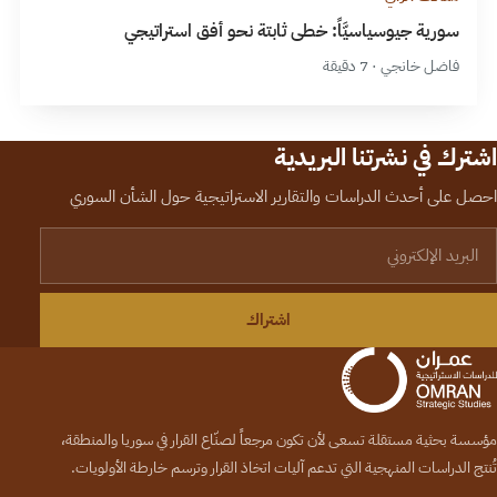
سورية جيوسياسيَّاً: خطى ثابتة نحو أفق استراتيجي
فاضل خانجي · 7 دقيقة
اشترك في نشرتنا البريدية
احصل على أحدث الدراسات والتقارير الاستراتيجية حول الشأن السوري
لبريد الإلكتروني
اشتراك
مؤسسة بحثية مستقلة تسعى لأن تكون مرجعاً لصنّاع القرار في سوريا والمنطقة،
تُنتج الدراسات المنهجية التي تدعم آليات اتخاذ القرار وترسم خارطة الأولويات.