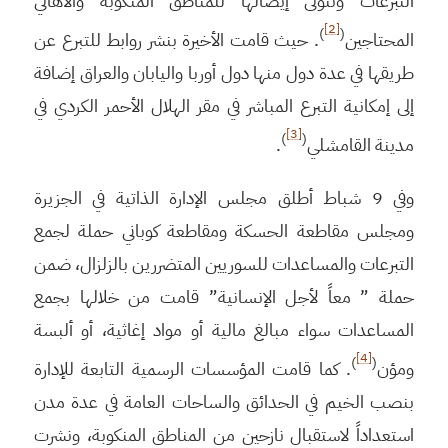
التبرعات وتتولى إيصالها للمناطق المنكوبة والأهالي
[2]
)
(
المحتاجين
. حيث قامت الأخيرة بنشر روابط للتبرع عن
طريقها في عدة دول منها دول أوربا واليابان والعراق إضافة
إلى إمكانية التبرع المباشر في مقر الهلال الأحمر الكردي في
[3]
)
(
مدينة القامشلي
.
وفي 9 شباط أطلق مجلس الإدارة الذاتية في الجزيرة
ومجلس مقاطعة الحسكة ومقاطعة كوباني حملة لجمع
التبرعات والمساعدات للسوريين المتضررين بالزلزال، ضمن
حملة ” معاً لأجل الإنسانية” قامت من خلالها بجمع
المساعدات سواء مبالغ مالية أو مواد إغاثية، أو ألبسة
[4]
)
(
ومؤن
. كما قامت المؤسسات الرسمية التابعة للإدارة
بنصب الخيم في الحدائق والساحات العامة في عدة مدن
استعداداً لاستقبال نازحين من المناطق المنكوبة، ونشرت