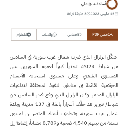
أسامة شيخ علي
15 مارس 2023
8 دقيقة قراءة
تحميل PDF
اقتباس
واتساب
تيليغرام
شكَّل الزلزال الذي ضرب شمال غرب سورية في السادس
من شباط 2023، تحدياً كبيراً لعموم السوريين على
المستوى الشعبي وعلى مستوى استجابة الأجسام
الحوكمية القائمة في مناطق النفوذ المختلفة لتداعيات
الزلزال المدمر. وكان الزلزال الذي وقع فجر السادس من
شباط/ فبراير قد خلَّف أضراراً بالغة في 137 مدينة وبلدة
شمال غرب سورية، وتجاوزت أعداد المتضررين لمليون
نسمة من بينهم 4,540 ضحية و8,789 مصاباً، إضافة إلى