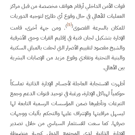
قوات الأمن الداخلي أرقام هواتف مخصصة من قبل مراكز
العمليات للأهالي في حال وقوع أي طارئ لتوجيه الدوريات
[5]
)
(
للمكان بالسرعة القصوى
. ومن جهة أخرى، قامت
الإدارة بتشكيل لجان فنية في إقليم الفرات وحيي الأشرفية
والشيخ مقصود لتقييم الأضرار التي لحقت بالمباني السكنية
والبنية التحتية وتفادي وقوع مزيد من الإصابات البشرية
بين الأهالي.
أظهرت الاستجابة العاجلة لأجسام الإدارة الذاتية تماسكاً
حوكمياً لهياكل الإدارة، ورغبة في توحيد قنوات الدعم وجمع
التبرعات وتأطيرها ضمن المؤسسات الرسمية التابعة لها
ليسهل مراقبتها والإشراف عليها والتحكم بآليات ووجهات
صرفها. كما سعت للاستثمار السياسي من خلال تصدير
الإدارة الذاتية لدى المجتمع الدولي كجهة منضبطة