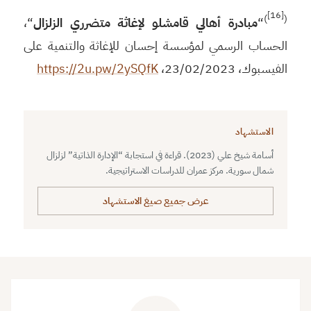
[16]
)
(
“
مبادرة أهالي قامشلو لإغاثة متضرري الزلزال
“،
الحساب الرسمي لمؤسسة إحسان للإغاثة والتنمية على
الفيسبوك، 23/02/2023،
https://2u.pw/2ySQfK
الاستشهاد
أسامة شيخ علي (2023). قراءة في استجابة “الإدارة الذاتية” لزلزال
شمال سورية. مركز عمران للدراسات الاستراتيجية.
عرض جميع صيغ الاستشهاد