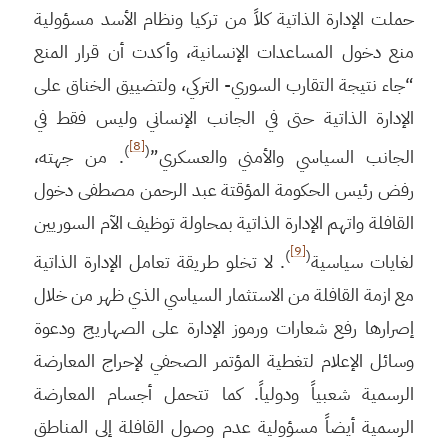
حملت الإدارة الذاتية كلاً من تركيا ونظام الأسد مسؤولية
منع دخول المساعدات الإنسانية، وأكدت أن قرار المنع
“جاء نتيجة التقارب السوري- التركي، ولتضييق الخناق على
الإدارة الذاتية حتى في الجانب الإنساني وليس فقط في
[8]
)
(
الجانب السياسي والأمني والعسكري”
. من جهته،
رفض رئيس الحكومة المؤقتة عبد الرحمن مصطفى دخول
القافلة واتهم الإدارة الذاتية بمحاولة توظيف الآم السوريين
[9]
)
(
لغايات سياسية
. لا تخلو طريقة تعامل الإدارة الذاتية
مع ازمة القافلة من الاستثمار السياسي الذي ظهر من خلال
إصرارها رفع شعارات ورموز الإدارة على الصهاريج ودعوة
وسائل الإعلام لتغطية المؤتمر الصحفي لإحراج المعارضة
الرسمية شعبياً ودولياً. كما تتحمل أجسام المعارضة
الرسمية أيضاً مسؤولية عدم وصول القافلة إلى المناطق