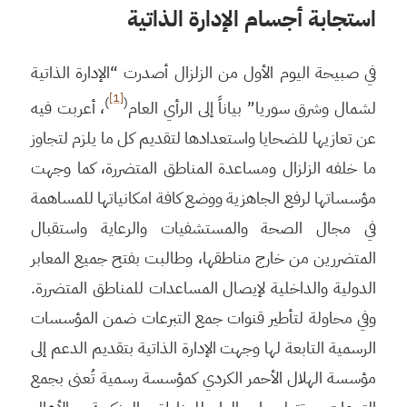
استجابة أجسام الإدارة الذاتية
في صبيحة اليوم الأول من الزلزال أصدرت “الإدارة الذاتية
[1]
)
(
لشمال وشرق سوريا” بياناً إلى الرأي العام
، أعربت فيه
عن تعازيها للضحايا واستعدادها لتقديم كل ما يلزم لتجاوز
ما خلفه الزلزال ومساعدة المناطق المتضررة، كما وجهت
مؤسساتها لرفع الجاهزية ووضع كافة امكانياتها للمساهمة
في مجال الصحة والمستشفيات والرعاية واستقبال
المتضررين من خارج مناطقها، وطالبت بفتح جميع المعابر
الدولية والداخلية لإيصال المساعدات للمناطق المتضررة.
وفي محاولة لتأطير قنوات جمع التبرعات ضمن المؤسسات
الرسمية التابعة لها وجهت الإدارة الذاتية بتقديم الدعم إلى
مؤسسة الهلال الأحمر الكردي كمؤسسة رسمية تُعنى بجمع