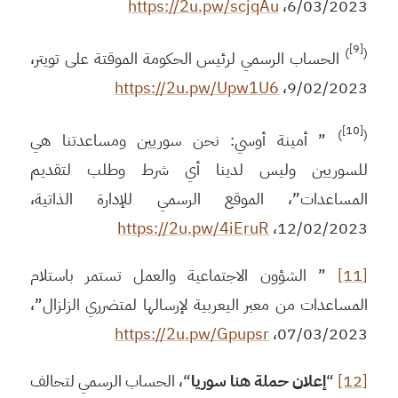
https://2u.pw/scjqAu
6/03/2023،
[9]
)
(
الحساب الرسمي لرئيس الحكومة الموقتة على تويتر،
https://2u.pw/Upw1U6
9/02/2023،
[10]
)
(
” أمينة أوسي: نحن سوريين ومساعدتنا هي
للسوريين وليس لدينا أي شرط وطلب لتقديم
المساعدات”، الموقع الرسمي للإدارة الذاتية،
https://2u.pw/4iEruR
12/02/2023،
[11]
” الشؤون الاجتماعية والعمل تستمر باستلام
المساعدات من معبر اليعربية لإرسالها لمتضرري الزلزال”،
https://2u.pw/Gpupsr
07/03/2023،
[12]
“
إعلان حملة هنا سوريا
“، الحساب الرسمي لتحالف