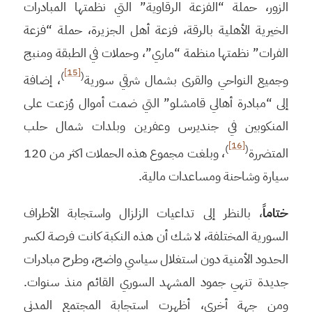
الزور، حملة “الفزعة الرقاوية” التي نظمتها المبادرات
الخيرية الأهلية بالرقة، فزعة أهل الجزيرة، حملة “فزعة
الفرات” نظمتها منظمة “ماري”، وحملات في الطبقة ومنبج
[15]
)
(
وجميع النواحي والقرى بشمال شرقي سورية
، إضافة
إلى “مبادرة أهالي قامشلو” التي ضمت أموال وُزعت على
المنكوبين في جنديرس وعفرين وبلدات شمال حلب
[16]
)
(
المتضررة
، وبلغت مجموع هذه الحملات اكثر من 120
سيارة وشاحنة ومساعدات مالية.
ختاماً
، بالنظر إلى تداعيات الزلزال واستجابة الأطراف
السورية المختلفة، لا شك أن هذه النكبة كانت فرصة لكسر
الحدود الأمنية دون استغلال سياسي واضح، وطرح مبادرات
جديدة تنهي جمود المشهد السوري القائم منذ سنوات.
ومن جهة أخرى، أظهرت استجابة المجتمع المدني