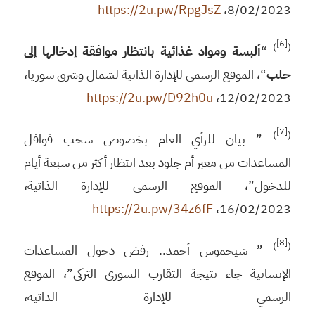
https://2u.pw/RpgJsZ
8/02/2023،
[6]
)
(
“
ألبسة ومواد غذائية بانتظار موافقة إدخالها إلى
حلب
“، الموقع الرسمي للإدارة الذاتية لشمال وشرق سوريا،
https://2u.pw/D92h0u
12/02/2023،
[7]
)
(
” بيان للرأي العام بخصوص سحب قوافل
المساعدات من معبر أم جلود بعد انتظار أكثر من سبعة أيام
للدخول”، الموقع الرسمي للإدارة الذاتية،
https://2u.pw/34z6fF
16/02/2023،
[8]
)
(
” شيخموس أحمد.. رفض دخول المساعدات
الإنسانية جاء نتيجة التقارب السوري التركي”، الموقع
الرسمي للإدارة الذاتية،