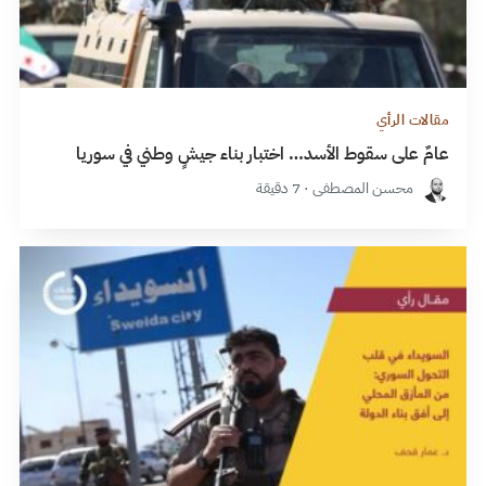
مقالات الرأي
عامٌ على سقوط الأسد… اختبار بناء جيشٍ وطني في سوريا
محسن المصطفى · 7 دقيقة