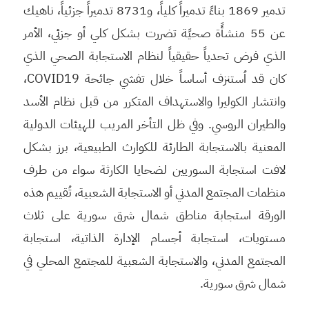
تدمير 1869 بناءً تدميراً كلياً، و8731 تدميراً جزئياً، ناهيك
عن 55 منشأًة صحيًة تضررت بشكل كلي أو جزئي، الأمر
الذي فرض تحدياً حقيقياً لنظام الاستجابة الصحي الذي
كان قد اُستنزف أساساً خلال تفشي جائحة COVID19،
وانتشار الكوليرا والاستهداف المتكرر من قبل نظام الأسد
والطيران الروسي. وفي ظل التأخر المريب للهيئات الدولية
المعنية بالاستجابة الطارئة للكوارث الطبيعية، برز بشكل
لافت استجابة السوريين لضحايا الكارثة سواء من طرف
منظمات المجتمع المدني أو الاستجابة الشعبية، تُقييم هذه
الورقة استجابة مناطق شمال شرق سورية على ثلاث
مستويات، استجابة أجسام الإدارة الذاتية، استجابة
المجتمع المدني، والاستجابة الشعبية للمجتمع المحلي في
شمال شرق سورية.