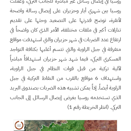
روسيا في إيصال رسائل غير مباشرة للجانب التركي، وعملت
روسيا بين شهري أيار وحزيران على إيصال رسالة واضحة
لأنقرة، توضح قدرتها على التصعيد وحثها على تقديم
تنازلات أكبر في ملفات مختلفة، الأمر الذي كان واضحاً في
ارتفاع عدد الضربات في شهر حزيران والتي استهدفت مواقع
متفرقة في جبل الزاوية والتي تتسم أغلبها بكثافة التواجد
العسكري التركي، فيما شهد شهر حزيران استهدافاً مباشراً
لآلية تركية من قبل قوات النظام في جبل الزاوية،
واستهداف 6 مواقع بالقرب من النقاط التركية في جبل
الزاوية أيضاً. إذاً يمكن تشبيه هذه الضربات بصندوق البريد
الذي تستخدمه روسيا بغرض إيصال الرسائل إلى الجانب
التركي. (انظر الخريطة رقم 1)