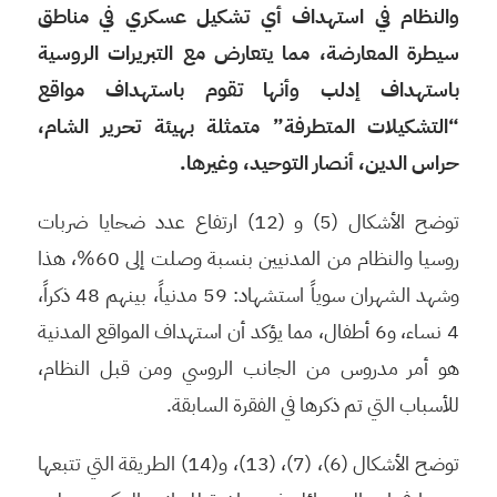
والنظام في استهداف أي تشكيل عسكري في مناطق
سيطرة المعارضة، مما يتعارض مع التبريرات الروسية
باستهداف إدلب وأنها تقوم باستهداف مواقع
“التشكيلات المتطرفة” متمثلة بهيئة تحرير الشام،
حراس الدين، أنصار التوحيد، وغيرها.
توضح الأشكال (5) و (12) ارتفاع عدد ضحايا ضربات
روسيا والنظام من المدنيين بنسبة وصلت إلى 60%، هذا
وشهد الشهران سوياً استشهاد: 59 مدنياً، بينهم 48 ذكراً،
4 نساء، و6 أطفال، مما يؤكد أن استهداف المواقع المدنية
هو أمر مدروس من الجانب الروسي ومن قبل النظام،
للأسباب التي تم ذكرها في الفقرة السابقة.
توضح الأشكال (6)، (7)، (13)، و(14) الطريقة التي تتبعها