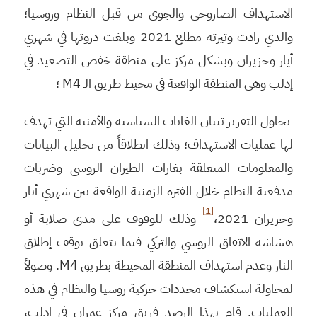
الاستهداف الصاروخي والجوي من قبل النظام وروسيا؛
والذي زادت وتيرته مطلع 2021 وبلغت ذروتها في شهري
أيار وحزيران وبشكل مركز على منطقة خفض التصعيد في
إدلب وهي المنطقة الواقعة في محيط طريق الـ M4 ؛
يحاول التقرير تبيان الغايات السياسية والأمنية التي تهدف
لها عمليات الاستهداف؛ وذلك انطلاقاً من تحليل البيانات
والمعلومات المتعلقة بغارات الطيران الروسي وضربات
مدفعية النظام خلال الفترة الزمنية الواقعة بين شهري أيار
[1]
وحزيران 2021،
وذلك للوقوف على مدى صلابة أو
هشاشة الاتفاق الروسي والتركي فيما يتعلق بوقف إطلاق
النار وعدم استهداف المنطقة المحيطة بطريق M4. وصولاً
لمحاولة استكشاف محددات حركية روسيا والنظام في هذه
العمليات. قام بهذا الرصد فريق مركز عمران في إدلب،