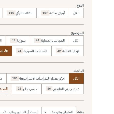
النوع
الكل
أوراق بحثية
مقالات الرأي
111
167
الموضوع
الكل
المجالس المحلية
سورية
ال
33
41
الإدارة الذاتية
المعارضة السورية
الأحزاب
18
20
الباحث
الكل
مركز عمران للدراسات الاستراتيجية
سا
106
د.بشير زين العابدين
حسن جابر
المزيد (7
16
16
بحث