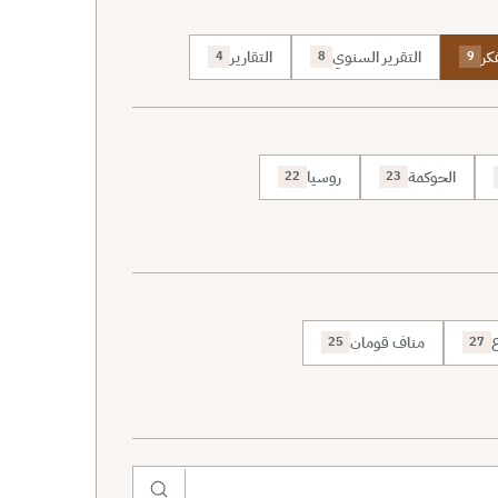
كر
التقرير السنوي
التقارير
4
8
9
الحوكمة
روسيا
22
23
ع
مناف قومان
25
27