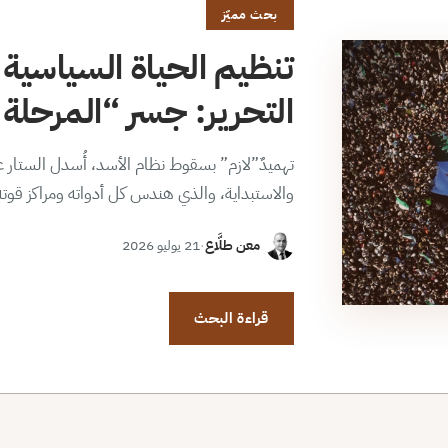
بحث مميّز
تنظيم الحياة السياسية 
التحرير: جسر “المرحلة ا
تهميدٌ”لازم” بسقوط نظام الأسد، أُسدل الستار عن
والاستبداية، والذي هندس كل أدواته ومراكز قوت
معن طلَّاع
·
21 يوليو 2026
قراءة البحث