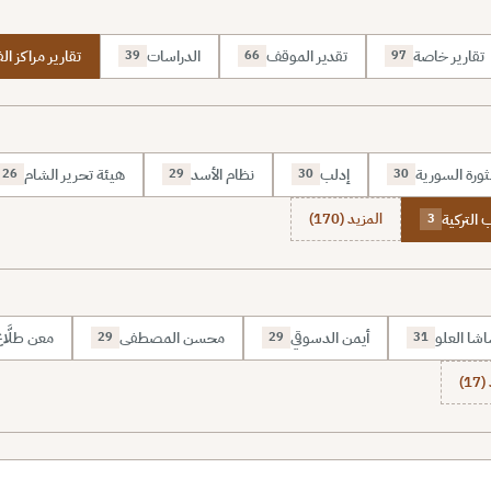
تقارير خاصة
تقدير الموقف
الدراسات
تقارير مراكز الف
39
66
97
ثورة السورية
إدلب
نظام الأسد
هيئة تحرير الشام
26
29
30
30
 التركية
المزيد (170)
3
شا العلو
أيمن الدسوقي
محسن المصطفى
معن طلَّا
29
29
31
1)