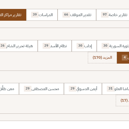
تقارير خاصة
تقدير الموقف
الدراسات
تقارير مراكز الف
39
66
97
ثورة السورية
إدلب
نظام الأسد
هيئة تحرير الشام
26
29
30
30
المزيد (170)
4
شا العلو
أيمن الدسوقي
محسن المصطفى
معن طلَّا
29
29
31
1)