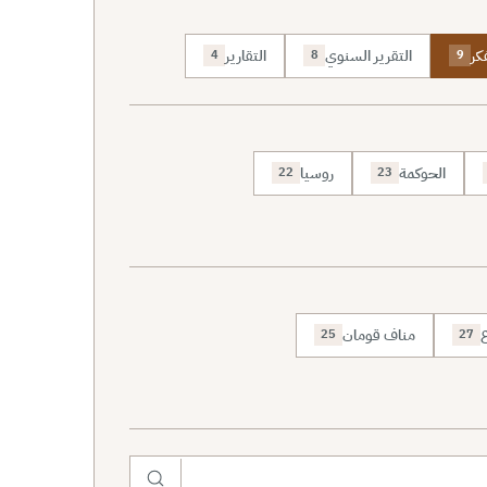
كر
التقرير السنوي
التقارير
4
8
9
الحوكمة
روسيا
22
23
ع
مناف قومان
25
27