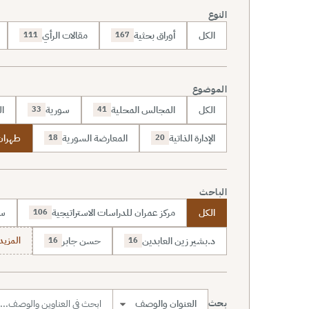
النوع
الكل
أوراق بحثية
مقالات الرأي
111
167
الموضوع
الكل
المجالس المحلية
سورية
ال
33
41
الإدارة الذاتية
المعارضة السورية
طهران
18
20
الباحث
الكل
مركز عمران للدراسات الاستراتيجية
سا
106
د.بشير زين العابدين
حسن جابر
المزيد (7
16
16
بحث