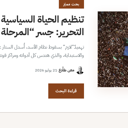
بحث مميّز
تنظيم الحياة السياسية 
التحرير: جسر “المرحلة ا
تهميدٌ”لازم” بسقوط نظام الأسد، أُسدل الستار عن
والاستبداية، والذي هندس كل أدواته ومراكز قوت
معن طلَّاع
·
21 يوليو 2026
قراءة البحث