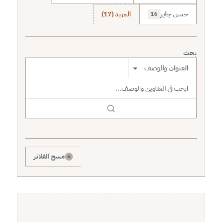
حسن جابر
المزيد (17)
16
بحث
نطاق البحث
×
مسح الفلاتر