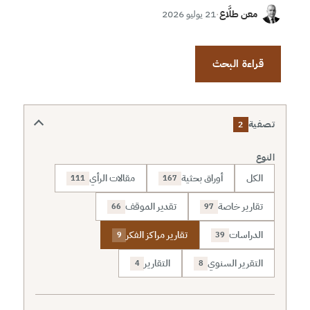
معن طلَّاع
·
21 يوليو 2026
قراءة البحث
تصفية
2
النوع
الكل
أوراق بحثية
مقالات الرأي
111
167
تقارير خاصة
تقدير الموقف
66
97
الدراسات
تقارير مراكز الفكر
9
39
التقرير السنوي
التقارير
4
8