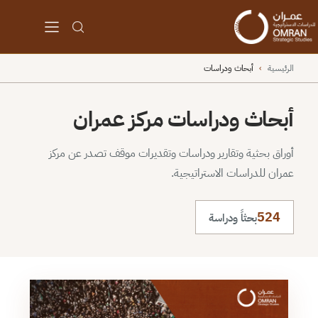
الرئيسية
›
أبحاث ودراسات
أبحاث ودراسات مركز عمران
أوراق بحثية وتقارير ودراسات وتقديرات موقف تصدر عن مركز
عمران للدراسات الاستراتيجية.
524
بحثاً ودراسة