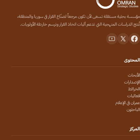
مؤسسة بحثية مستقلة تسعى لأن تكون مرجعاً لصنّاع القرار في سوريا والمنطقة،
تُنتج الدراسات المنهجية التي تدعم آليات اتخاذ القرار وترسم خارطة الأولويات.
المحتوى
الأبحاث
الإصدارات
الخرائط
فعاليات
عمران في الإعلام
الباحثون
المركز