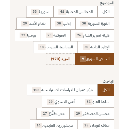
الموضوع
الكل
المجالس المحلية
سورية
33
41
الثورة السورية
إدلب
نظام الأسد
29
30
30
هيئة تحرير الشام
الحوكمة
روسيا
22
23
26
الإدارة الذاتية
المعارضة السورية
18
20
الجيش السوري
المزيد (170)
9
الباحث
الكل
مركز عمران للدراسات الاستراتيجية
106
ساشا العلو
أيمن الدسوقي
29
31
محسن المصطفى
معن طلَّاع
27
29
مناف قومان
د.بشير زين العابدين
16
25