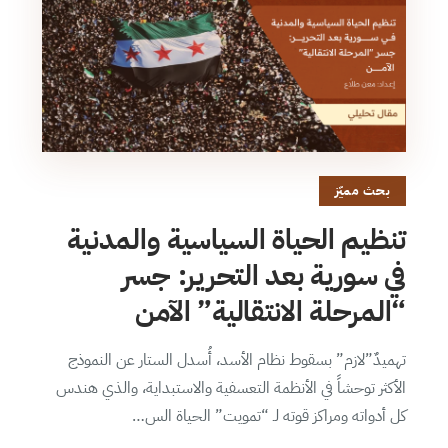
بحث مميّز
تنظيم الحياة السياسية والمدنية
في سورية بعد التحرير: جسر
“المرحلة الانتقالية” الآمن
تهميدٌ”لازم” بسقوط نظام الأسد، أُسدل الستار عن النموذج
الأكثر توحشاً في الأنظمة التعسفية والاستبداية، والذي هندس
كل أدواته ومراكز قوته لـ “تمويت” الحياة الس…