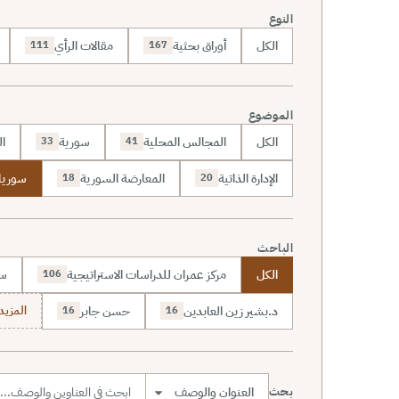
النوع
الكل
أوراق بحثية
مقالات الرأي
111
167
الموضوع
الكل
المجالس المحلية
سورية
ال
33
41
الإدارة الذاتية
المعارضة السورية
سوريا
18
20
الباحث
الكل
مركز عمران للدراسات الاستراتيجية
سا
106
د.بشير زين العابدين
حسن جابر
المزيد (7
16
16
بحث