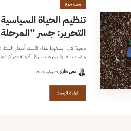
بحث مميّز
تنظيم الحياة السياسية 
التحرير: جسر “المرحلة ا
تهميدٌ”لازم” بسقوط نظام الأسد، أُسدل الستار عن
والاستبداية، والذي هندس كل أدواته ومراكز قوت
معن طلَّاع
·
21 يوليو 2026
قراءة البحث