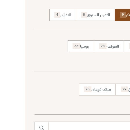
كر
التقرير السنوي
التقارير
4
8
9
الحوكمة
روسيا
22
23
ع
مناف قومان
25
27