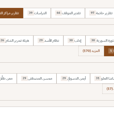
تقارير خاصة
تقدير الموقف
الدراسات
تقارير مراكز الف
39
66
97
ثورة السورية
إدلب
نظام الأسد
هيئة تحرير الشام
26
29
30
30
المزيد (170)
5
شا العلو
أيمن الدسوقي
محسن المصطفى
معن طلَّا
29
29
31
1)