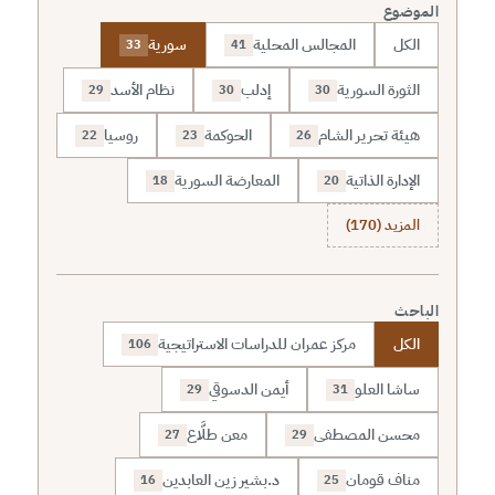
الموضوع
الكل
المجالس المحلية
سورية
33
41
الثورة السورية
إدلب
نظام الأسد
29
30
30
هيئة تحرير الشام
الحوكمة
روسيا
22
23
26
الإدارة الذاتية
المعارضة السورية
18
20
المزيد (170)
الباحث
الكل
مركز عمران للدراسات الاستراتيجية
106
ساشا العلو
أيمن الدسوقي
29
31
محسن المصطفى
معن طلَّاع
27
29
مناف قومان
د.بشير زين العابدين
16
25