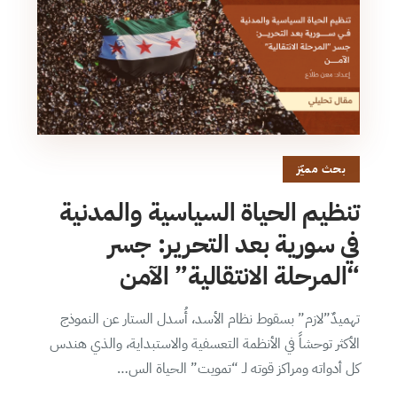
بحث مميّز
تنظيم الحياة السياسية والمدنية
في سورية بعد التحرير: جسر
“المرحلة الانتقالية” الآمن
تهميدٌ”لازم” بسقوط نظام الأسد، أُسدل الستار عن النموذج
الأكثر توحشاً في الأنظمة التعسفية والاستبداية، والذي هندس
كل أدواته ومراكز قوته لـ “تمويت” الحياة الس…