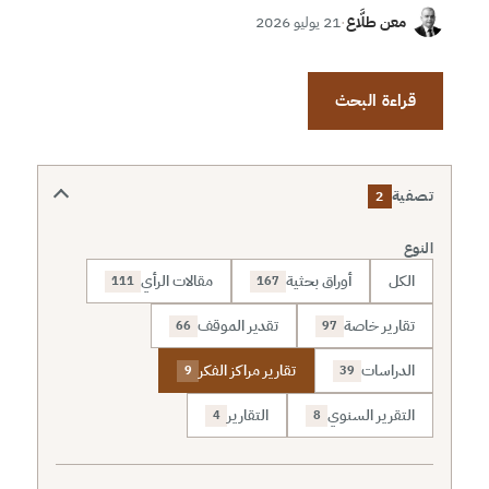
معن طلَّاع
·
21 يوليو 2026
قراءة البحث
تصفية
2
النوع
الكل
أوراق بحثية
مقالات الرأي
111
167
تقارير خاصة
تقدير الموقف
66
97
الدراسات
تقارير مراكز الفكر
9
39
التقرير السنوي
التقارير
4
8