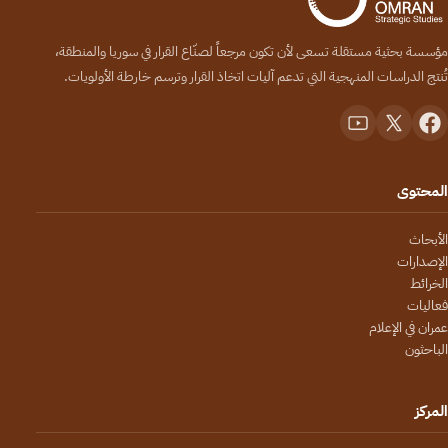
مؤسسة بحثية مستقلة تسعى لأن تكون مرجعاً لصنّاع القرار في سوريا والمنطقة،
تُنتج الدراسات المنهجية التي تدعم آليات اتخاذ القرار وترسم خارطة الأولويات.
المحتوى
الأبحاث
الإصدارات
الخرائط
فعاليات
عمران في الإعلام
الباحثون
المركز