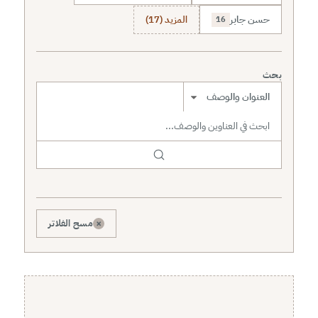
حسن جابر
المزيد (17)
16
بحث
نطاق البحث
×
مسح الفلاتر