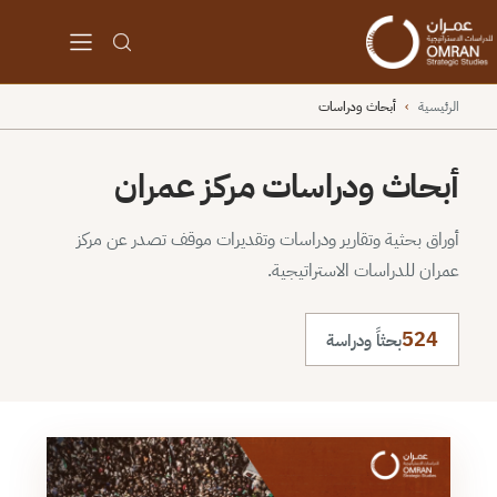
الرئيسية
›
أبحاث ودراسات
أبحاث ودراسات مركز عمران
أوراق بحثية وتقارير ودراسات وتقديرات موقف تصدر عن مركز
عمران للدراسات الاستراتيجية.
524
بحثاً ودراسة