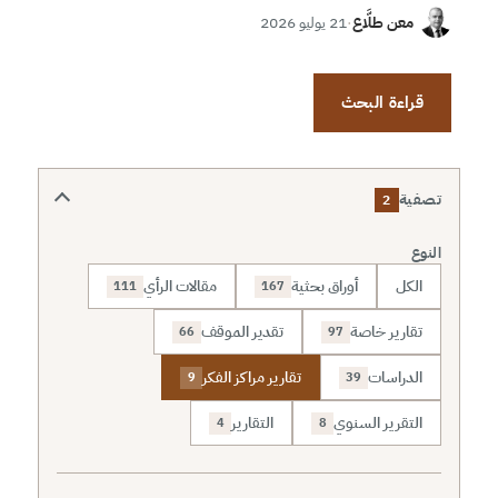
معن طلَّاع
·
21 يوليو 2026
قراءة البحث
تصفية
2
النوع
الكل
أوراق بحثية
مقالات الرأي
111
167
تقارير خاصة
تقدير الموقف
66
97
الدراسات
تقارير مراكز الفكر
9
39
التقرير السنوي
التقارير
4
8