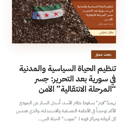
بحث مميّز
تنظيم الحياة السياسية والمدنية
في سورية بعد التحرير: جسر
“المرحلة الانتقالية” الآمن
تهميدٌ”لازم” بسقوط نظام الأسد، أُسدل الستار عن النموذج
الأكثر توحشاً في الأنظمة التعسفية والاستبداية، والذي هندس
كل أدواته ومراكز قوته لـ “تمويت” الحياة الس…