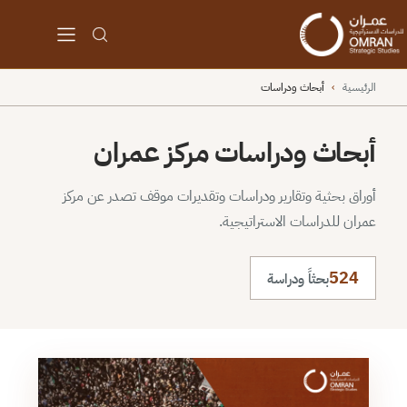
الرئيسية
›
أبحاث ودراسات
أبحاث ودراسات مركز عمران
أوراق بحثية وتقارير ودراسات وتقديرات موقف تصدر عن مركز
عمران للدراسات الاستراتيجية.
524
بحثاً ودراسة