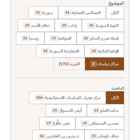
الموضوع
الكل
المجالس المحلية
سورية
33
41
الثورة السورية
إدلب
نظام الأسد
29
30
30
هيئة تحرير الشام
الحوكمة
روسيا
22
23
26
الإدارة الذاتية
المعارضة السورية
18
20
مراكز دراسات
المزيد (170)
8
الباحث
الكل
مركز عمران للدراسات الاستراتيجية
106
ساشا العلو
أيمن الدسوقي
29
31
محسن المصطفى
معن طلَّاع
27
29
مناف قومان
د.بشير زين العابدين
16
25