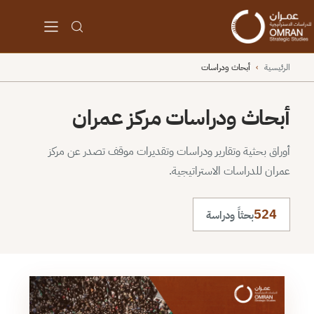
الرئيسية
›
أبحاث ودراسات
أبحاث ودراسات مركز عمران
أوراق بحثية وتقارير ودراسات وتقديرات موقف تصدر عن مركز
عمران للدراسات الاستراتيجية.
524
بحثاً ودراسة