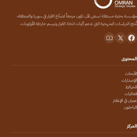
مؤسسة بحثية مستقلة تسعى لأن تكون مرجعاً لصنّاع القرار في سوريا والمنطقة،
تُنتج الدراسات المنهجية التي تدعم آليات اتخاذ القرار وترسم خارطة الأولويات.
المحتوى
الأبحاث
الإصدارات
الخرائط
فعاليات
عمران في الإعلام
الباحثون
المركز