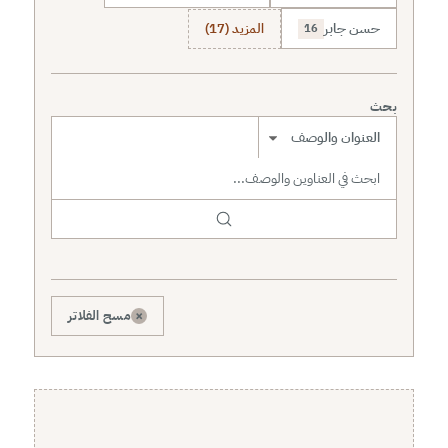
حسن جابر
المزيد (17)
16
بحث
نطاق البحث
×
مسح الفلاتر