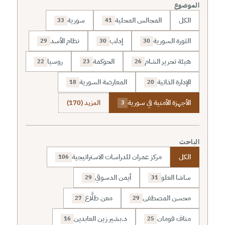
الموضوع
الكل
المجالس المحلية
سورية
33
41
الثورة السورية
إدلب
نظام الأسد
29
30
30
هيئة تحرير الشام
الحوكمة
روسيا
22
23
26
الإدارة الذاتية
المعارضة السورية
18
20
الأجهزة الأمنية في سورية
المزيد (170)
3
الباحث
الكل
مركز عمران للدراسات الاستراتيجية
106
ساشا العلو
أيمن الدسوقي
29
31
محسن المصطفى
معن طلَّاع
27
29
مناف قومان
د.بشير زين العابدين
16
25