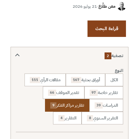
معن طلَّاع
·
21 يوليو 2026
قراءة البحث
تصفية
2
النوع
الكل
أوراق بحثية
مقالات الرأي
111
167
تقارير خاصة
تقدير الموقف
66
97
الدراسات
تقارير مراكز الفكر
9
39
التقرير السنوي
التقارير
4
8