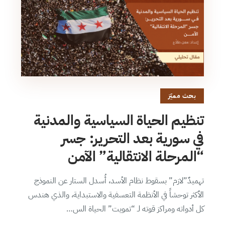
بحث مميّز
تنظيم الحياة السياسية والمدنية
في سورية بعد التحرير: جسر
“المرحلة الانتقالية” الآمن
تهميدٌ”لازم” بسقوط نظام الأسد، أُسدل الستار عن النموذج
الأكثر توحشاً في الأنظمة التعسفية والاستبداية، والذي هندس
كل أدواته ومراكز قوته لـ “تمويت” الحياة الس…