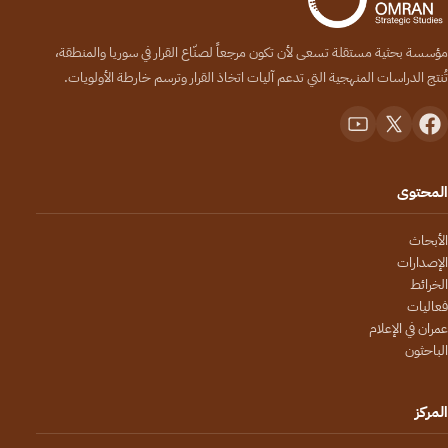
مؤسسة بحثية مستقلة تسعى لأن تكون مرجعاً لصنّاع القرار في سوريا والمنطقة،
تُنتج الدراسات المنهجية التي تدعم آليات اتخاذ القرار وترسم خارطة الأولويات.
المحتوى
الأبحاث
الإصدارات
الخرائط
فعاليات
عمران في الإعلام
الباحثون
المركز