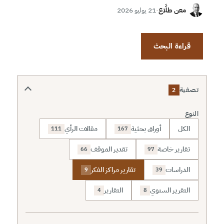
معن طلَّاع
·
21 يوليو 2026
قراءة البحث
تصفية
2
النوع
الكل
أوراق بحثية
مقالات الرأي
111
167
تقارير خاصة
تقدير الموقف
66
97
الدراسات
تقارير مراكز الفكر
9
39
التقرير السنوي
التقارير
4
8