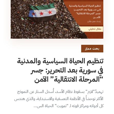
بحث مميّز
تنظيم الحياة السياسية والمدنية
في سورية بعد التحرير: جسر
“المرحلة الانتقالية” الآمن
تهميدٌ”لازم” بسقوط نظام الأسد، أُسدل الستار عن النموذج
الأكثر توحشاً في الأنظمة التعسفية والاستبداية، والذي هندس
كل أدواته ومراكز قوته لـ “تمويت” الحياة الس…