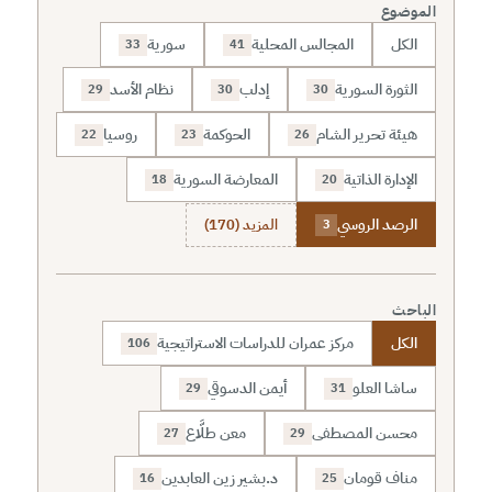
الموضوع
الكل
المجالس المحلية
سورية
33
41
الثورة السورية
إدلب
نظام الأسد
29
30
30
هيئة تحرير الشام
الحوكمة
روسيا
22
23
26
الإدارة الذاتية
المعارضة السورية
18
20
الرصد الروسي
المزيد (170)
3
الباحث
الكل
مركز عمران للدراسات الاستراتيجية
106
ساشا العلو
أيمن الدسوقي
29
31
محسن المصطفى
معن طلَّاع
27
29
مناف قومان
د.بشير زين العابدين
16
25