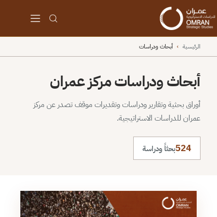
الرئيسية
›
أبحاث ودراسات
أبحاث ودراسات مركز عمران
أوراق بحثية وتقارير ودراسات وتقديرات موقف تصدر عن مركز
عمران للدراسات الاستراتيجية.
524
بحثاً ودراسة