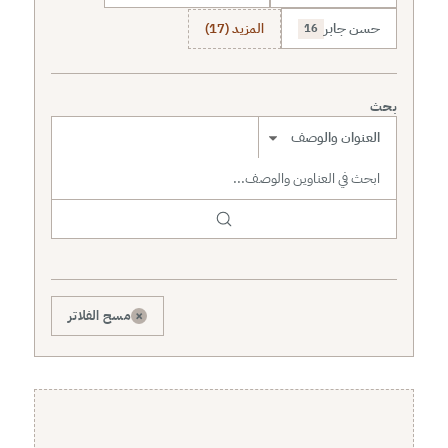
حسن جابر
المزيد (17)
16
بحث
نطاق البحث
×
مسح الفلاتر