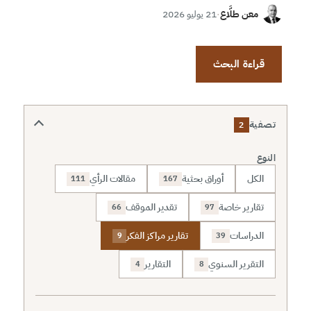
معن طلَّاع
·
21 يوليو 2026
قراءة البحث
تصفية
2
النوع
الكل
أوراق بحثية
مقالات الرأي
111
167
تقارير خاصة
تقدير الموقف
66
97
الدراسات
تقارير مراكز الفكر
9
39
التقرير السنوي
التقارير
4
8