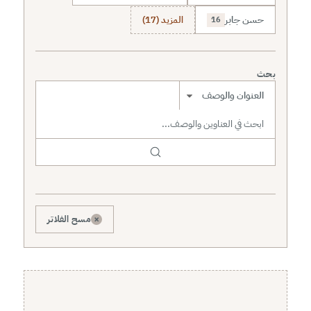
حسن جابر
المزيد (17)
16
بحث
نطاق البحث
×
مسح الفلاتر