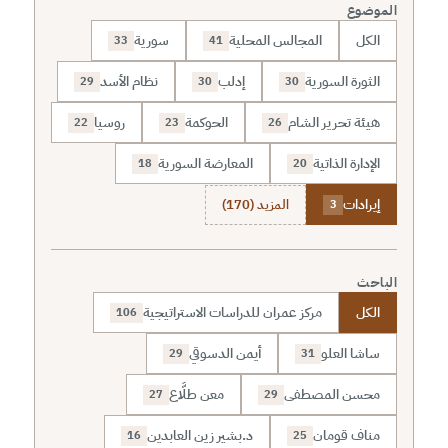
الموضوع
الكل
المجالس المحلية
سورية
33
41
الثورة السورية
إدلب
نظام الأسد
29
30
30
هيئة تحرير الشام
الحوكمة
روسيا
22
23
26
الإدارة الذاتية
المعارضة السورية
18
20
إيرادات
المزيد (170)
3
الباحث
الكل
مركز عمران للدراسات الاستراتيجية
106
ساشا العلو
أيمن الدسوقي
29
31
محسن المصطفى
معن طلَّاع
27
29
مناف قومان
د.بشير زين العابدين
16
25