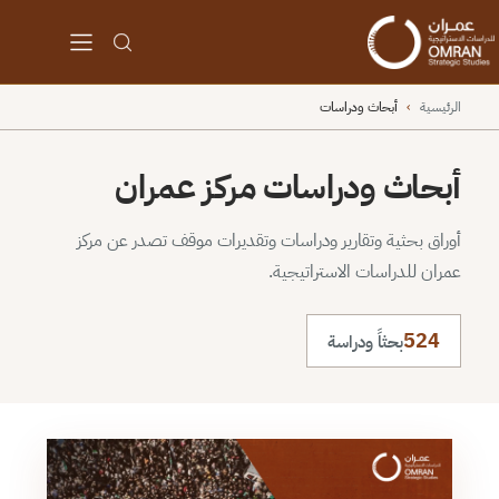
الرئيسية
›
أبحاث ودراسات
أبحاث ودراسات مركز عمران
أوراق بحثية وتقارير ودراسات وتقديرات موقف تصدر عن مركز
عمران للدراسات الاستراتيجية.
524
بحثاً ودراسة