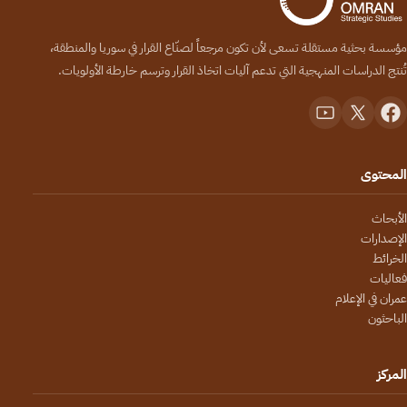
مؤسسة بحثية مستقلة تسعى لأن تكون مرجعاً لصنّاع القرار في سوريا والمنطقة،
تُنتج الدراسات المنهجية التي تدعم آليات اتخاذ القرار وترسم خارطة الأولويات.
المحتوى
الأبحاث
الإصدارات
الخرائط
فعاليات
عمران في الإعلام
الباحثون
المركز