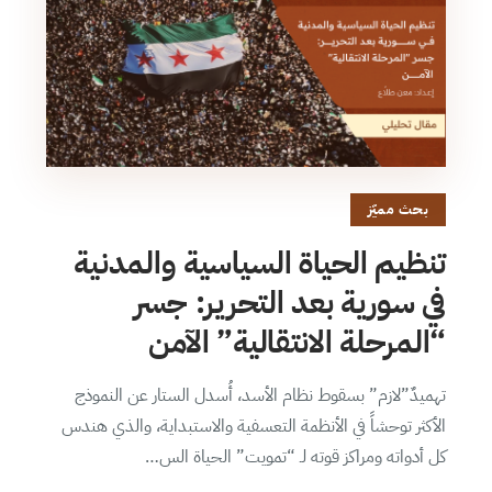
بحث مميّز
تنظيم الحياة السياسية والمدنية
في سورية بعد التحرير: جسر
“المرحلة الانتقالية” الآمن
تهميدٌ”لازم” بسقوط نظام الأسد، أُسدل الستار عن النموذج
الأكثر توحشاً في الأنظمة التعسفية والاستبداية، والذي هندس
كل أدواته ومراكز قوته لـ “تمويت” الحياة الس…