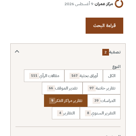
مركز عمران
·
9 أغسطس 2026
قراءة البحث
تصفية
2
النوع
الكل
أوراق بحثية
مقالات الرأي
111
167
تقارير خاصة
تقدير الموقف
66
97
الدراسات
تقارير مراكز الفكر
9
39
التقرير السنوي
التقارير
4
8