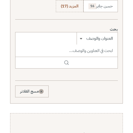
حسن جابر
المزيد (17)
16
بحث
نطاق البحث
×
مسح الفلاتر