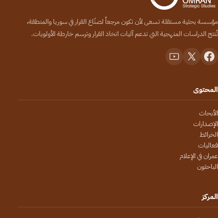
مؤسسة بحثية مستقلة تسعى لأن تكون مرجعاً لصنّاع القرار في سوريا والمنطقة،
تُنتج الدراسات المنهجية التي تدعم آليات اتخاذ القرار وترسم خارطة الأولويات.
المحتوى
الأبحاث
الإصدارات
الخرائط
فعاليات
عمران في الإعلام
الباحثون
المركز