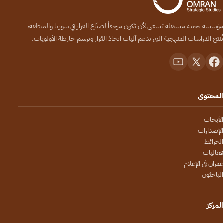
مؤسسة بحثية مستقلة تسعى لأن تكون مرجعاً لصنّاع القرار في سوريا والمنطقة،
تُنتج الدراسات المنهجية التي تدعم آليات اتخاذ القرار وترسم خارطة الأولويات.
المحتوى
الأبحاث
الإصدارات
الخرائط
فعاليات
عمران في الإعلام
الباحثون
المركز