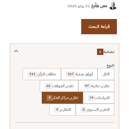
معن طلَّاع
·
21 يوليو 2026
قراءة البحث
تصفية
2
النوع
الكل
أوراق بحثية
مقالات الرأي
111
167
تقارير خاصة
تقدير الموقف
66
97
الدراسات
تقارير مراكز الفكر
9
39
التقرير السنوي
التقارير
4
8