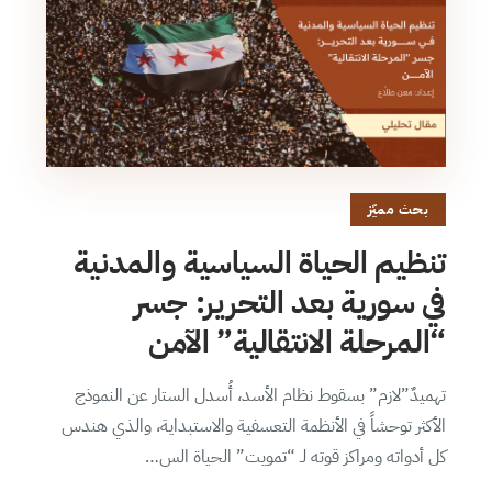
بحث مميّز
تنظيم الحياة السياسية والمدنية
في سورية بعد التحرير: جسر
“المرحلة الانتقالية” الآمن
تهميدٌ”لازم” بسقوط نظام الأسد، أُسدل الستار عن النموذج
الأكثر توحشاً في الأنظمة التعسفية والاستبداية، والذي هندس
كل أدواته ومراكز قوته لـ “تمويت” الحياة الس…