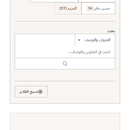
حسن جابر
المزيد (17)
16
بحث
نطاق البحث
×
مسح الفلاتر