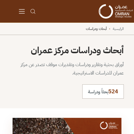
الرئيسية
›
أبحاث ودراسات
أبحاث ودراسات مركز عمران
أوراق بحثية وتقارير ودراسات وتقديرات موقف تصدر عن مركز
عمران للدراسات الاستراتيجية.
524
بحثاً ودراسة