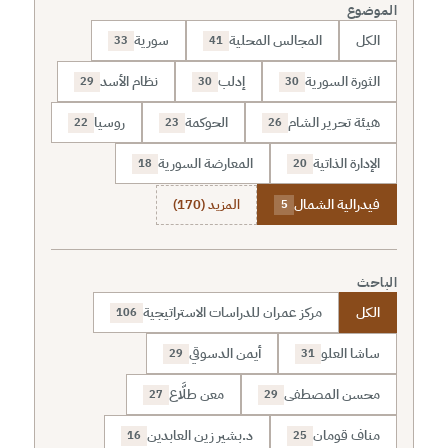
الموضوع
الكل
المجالس المحلية
سورية
33
41
الثورة السورية
إدلب
نظام الأسد
29
30
30
هيئة تحرير الشام
الحوكمة
روسيا
22
23
26
الإدارة الذاتية
المعارضة السورية
18
20
فيدرالية الشمال
المزيد (170)
5
الباحث
الكل
مركز عمران للدراسات الاستراتيجية
106
ساشا العلو
أيمن الدسوقي
29
31
محسن المصطفى
معن طلَّاع
27
29
مناف قومان
د.بشير زين العابدين
16
25