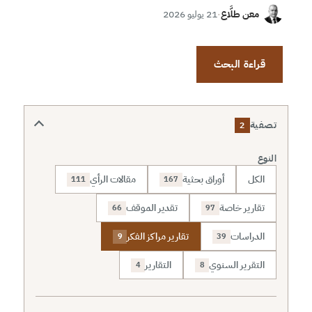
معن طلَّاع
·
21 يوليو 2026
قراءة البحث
تصفية
2
النوع
الكل
أوراق بحثية
مقالات الرأي
111
167
تقارير خاصة
تقدير الموقف
66
97
الدراسات
تقارير مراكز الفكر
9
39
التقرير السنوي
التقارير
4
8