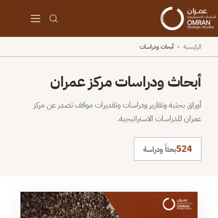
الرئيسية
›
أبحاث ودراسات
أبحاث ودراسات مركز عمران
أوراق بحثية وتقارير ودراسات وتقديرات موقف تصدر عن مركز
عمران للدراسات الاستراتيجية.
524
بحثاً ودراسة