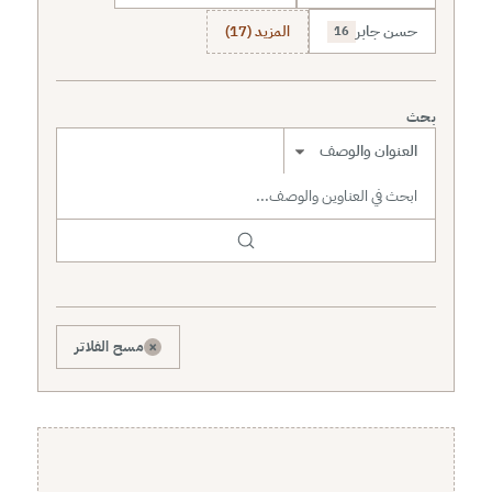
حسن جابر
المزيد (17)
16
بحث
نطاق البحث
×
مسح الفلاتر