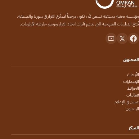
مؤسسة بحثية مستقلة تسعى لأن تكون مرجعاً لصنّاع القرار في سوريا والمنطقة،
تُنتج الدراسات المنهجية التي تدعم آليات اتخاذ القرار وترسم خارطة الأولويات.
المحتوى
الأبحاث
الإصدارات
الخرائط
فعاليات
عمران في الإعلام
الباحثون
المركز