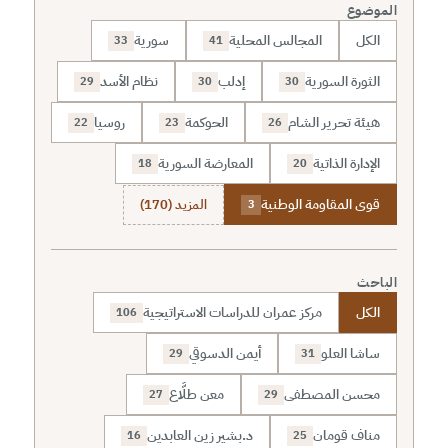
الموضوع
الكل
المجالس المحلية
سورية
33
41
الثورة السورية
إدلب
نظام الأسد
29
30
30
هيئة تحرير الشام
الحوكمة
روسيا
22
23
26
الإدارة الذاتية
المعارضة السورية
18
20
قوى المقاومة الوطنية
المزيد (170)
3
الباحث
الكل
مركز عمران للدراسات الاستراتيجية
106
ساشا العلو
أيمن الدسوقي
29
31
محسن المصطفى
معن طلَّاع
27
29
مناف قومان
د.بشير زين العابدين
16
25