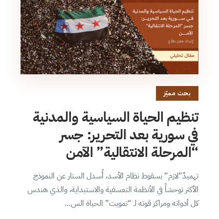
بحث مميّز
تنظيم الحياة السياسية والمدنية
في سورية بعد التحرير: جسر
“المرحلة الانتقالية” الآمن
تهميدٌ”لازم” بسقوط نظام الأسد، أُسدل الستار عن النموذج
الأكثر توحشاً في الأنظمة التعسفية والاستبداية، والذي هندس
كل أدواته ومراكز قوته لـ “تمويت” الحياة الس…