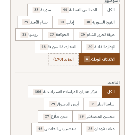
الموضوع
الكل
المجالس المحلية
سورية
33
41
الثورة السورية
إدلب
نظام الأسد
29
30
30
هيئة تحرير الشام
الحوكمة
روسيا
22
23
26
الإدارة الذاتية
المعارضة السورية
18
20
الائتلاف الوطني
المزيد (170)
4
الباحث
الكل
مركز عمران للدراسات الاستراتيجية
106
ساشا العلو
أيمن الدسوقي
29
31
محسن المصطفى
معن طلَّاع
27
29
مناف قومان
د.بشير زين العابدين
16
25