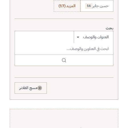
حسن جابر
المزيد (17)
16
بحث
نطاق البحث
×
مسح الفلاتر