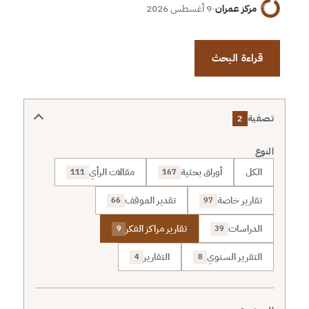
مركز عمران
·
9 أغسطس 2026
قراءة البحث
تصفية
2
النوع
الكل
أوراق بحثية
مقالات الرأي
111
167
تقارير خاصة
تقدير الموقف
66
97
الدراسات
تقارير مراكز الفكر
9
39
التقرير السنوي
التقارير
4
8