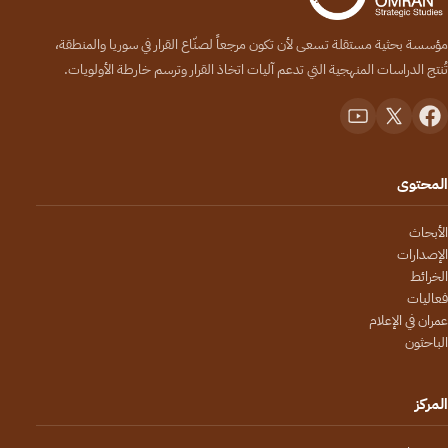
مؤسسة بحثية مستقلة تسعى لأن تكون مرجعاً لصنّاع القرار في سوريا والمنطقة،
تُنتج الدراسات المنهجية التي تدعم آليات اتخاذ القرار وترسم خارطة الأولويات.
المحتوى
الأبحاث
الإصدارات
الخرائط
فعاليات
عمران في الإعلام
الباحثون
المركز