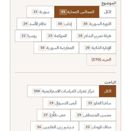
الموضوع
الكل
المجالس المحلية
سورية
33
41
الثورة السورية
إدلب
نظام الأسد
29
30
30
هيئة تحرير الشام
الحوكمة
روسيا
22
23
26
الإدارة الذاتية
المعارضة السورية
18
20
المزيد (170)
الباحث
الكل
مركز عمران للدراسات الاستراتيجية
106
ساشا العلو
أيمن الدسوقي
29
31
محسن المصطفى
معن طلَّاع
27
29
مناف قومان
د.بشير زين العابدين
16
25