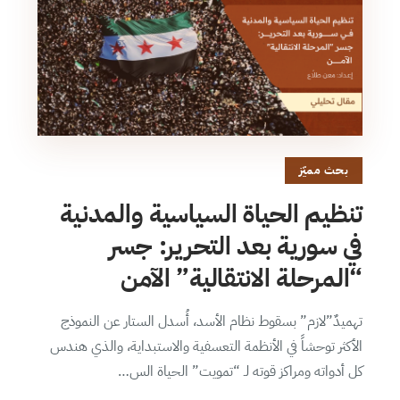
بحث مميّز
تنظيم الحياة السياسية والمدنية
في سورية بعد التحرير: جسر
“المرحلة الانتقالية” الآمن
تهميدٌ”لازم” بسقوط نظام الأسد، أُسدل الستار عن النموذج
الأكثر توحشاً في الأنظمة التعسفية والاستبداية، والذي هندس
كل أدواته ومراكز قوته لـ “تمويت” الحياة الس…