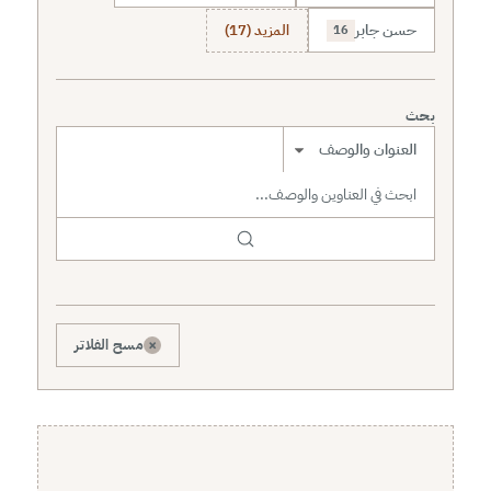
حسن جابر
المزيد (17)
16
بحث
نطاق البحث
×
مسح الفلاتر