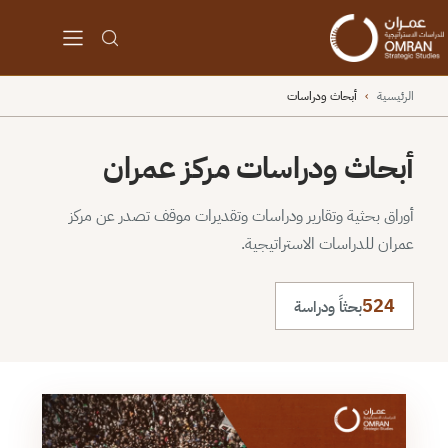
الرئيسية
›
أبحاث ودراسات
أبحاث ودراسات مركز عمران
أوراق بحثية وتقارير ودراسات وتقديرات موقف تصدر عن مركز
عمران للدراسات الاستراتيجية.
524
بحثاً ودراسة