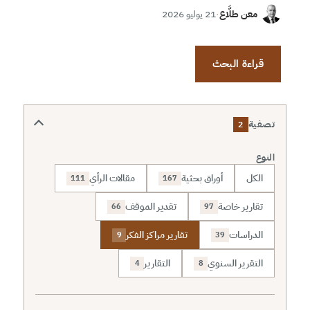
معن طلَّاع
·
21 يوليو 2026
قراءة البحث
تصفية
2
النوع
الكل
أوراق بحثية
مقالات الرأي
111
167
تقارير خاصة
تقدير الموقف
66
97
الدراسات
تقارير مراكز الفكر
9
39
التقرير السنوي
التقارير
4
8