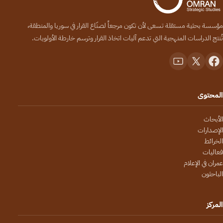
مؤسسة بحثية مستقلة تسعى لأن تكون مرجعاً لصنّاع القرار في سوريا والمنطقة،
تُنتج الدراسات المنهجية التي تدعم آليات اتخاذ القرار وترسم خارطة الأولويات.
المحتوى
الأبحاث
الإصدارات
الخرائط
فعاليات
عمران في الإعلام
الباحثون
المركز