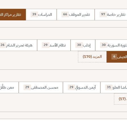
تقارير خاصة
تقدير الموقف
الدراسات
تقارير مراكز الف
39
66
97
ثورة السورية
إدلب
نظام الأسد
هيئة تحرير الشام
26
29
30
30
لعيش
المزيد (170)
6
شا العلو
أيمن الدسوقي
محسن المصطفى
معن طلَّا
29
29
31
1)