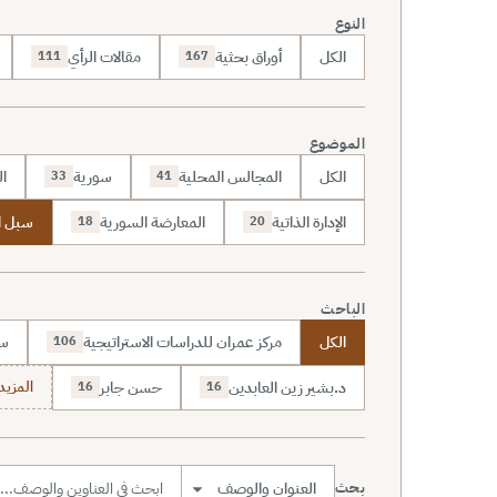
النوع
الكل
أوراق بحثية
مقالات الرأي
111
167
الموضوع
الكل
المجالس المحلية
سورية
ال
33
41
الإدارة الذاتية
المعارضة السورية
سبل ا
18
20
الباحث
الكل
مركز عمران للدراسات الاستراتيجية
سا
106
د.بشير زين العابدين
حسن جابر
المزيد (7
16
16
بحث