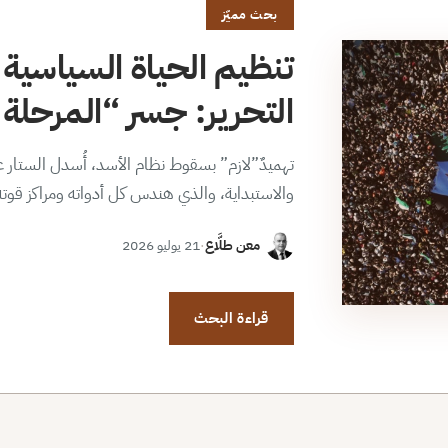
بحث مميّز
تنظيم الحياة السياسية 
التحرير: جسر “المرحلة ا
تهميدٌ”لازم” بسقوط نظام الأسد، أُسدل الستار عن
والاستبداية، والذي هندس كل أدواته ومراكز قوت
معن طلَّاع
·
21 يوليو 2026
قراءة البحث