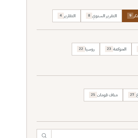
كر
التقرير السنوي
التقارير
4
8
9
الحوكمة
روسيا
22
23
ع
مناف قومان
25
27