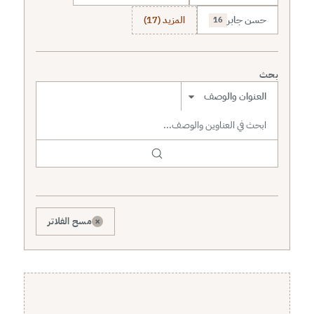
حسن جابر
المزيد (17)
16
بحث
نطاق البحث
×
مسح الفلاتر