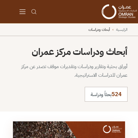
الرئيسية
›
أبحاث ودراسات
أبحاث ودراسات مركز عمران
أوراق بحثية وتقارير ودراسات وتقديرات موقف تصدر عن مركز
عمران للدراسات الاستراتيجية.
524
بحثاً ودراسة