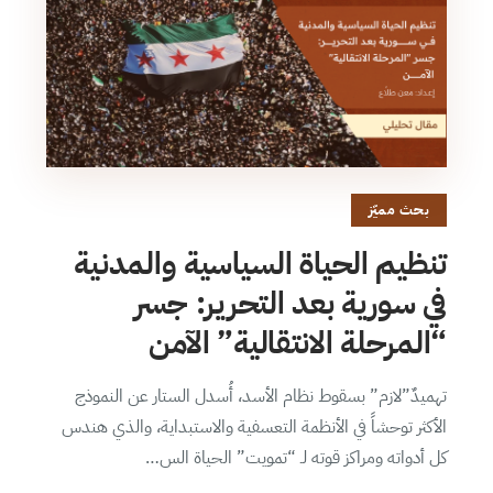
بحث مميّز
تنظيم الحياة السياسية والمدنية
في سورية بعد التحرير: جسر
“المرحلة الانتقالية” الآمن
تهميدٌ”لازم” بسقوط نظام الأسد، أُسدل الستار عن النموذج
الأكثر توحشاً في الأنظمة التعسفية والاستبداية، والذي هندس
كل أدواته ومراكز قوته لـ “تمويت” الحياة الس…