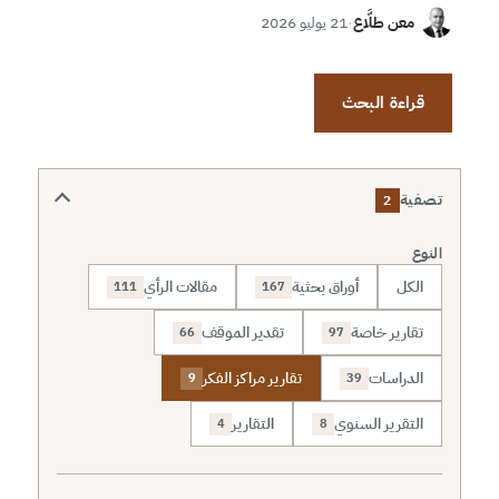
معن طلَّاع
·
21 يوليو 2026
قراءة البحث
تصفية
2
النوع
الكل
أوراق بحثية
مقالات الرأي
111
167
تقارير خاصة
تقدير الموقف
66
97
الدراسات
تقارير مراكز الفكر
9
39
التقرير السنوي
التقارير
4
8