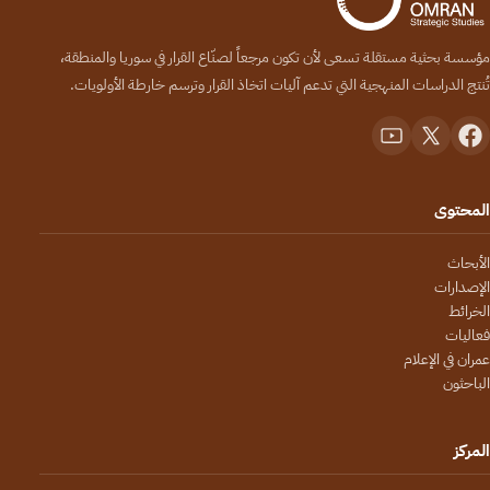
مؤسسة بحثية مستقلة تسعى لأن تكون مرجعاً لصنّاع القرار في سوريا والمنطقة،
تُنتج الدراسات المنهجية التي تدعم آليات اتخاذ القرار وترسم خارطة الأولويات.
المحتوى
الأبحاث
الإصدارات
الخرائط
فعاليات
عمران في الإعلام
الباحثون
المركز