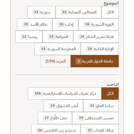
الموضوع
الكل
المجالس المحلية
سورية
33
41
الثورة السورية
إدلب
نظام الأسد
29
30
30
هيئة تحرير الشام
الحوكمة
روسيا
22
23
26
الإدارة الذاتية
المعارضة السورية
18
20
جامعة الدول العربية
المزيد (170)
3
الباحث
الكل
مركز عمران للدراسات الاستراتيجية
106
ساشا العلو
أيمن الدسوقي
29
31
محسن المصطفى
معن طلَّاع
27
29
مناف قومان
د.بشير زين العابدين
16
25