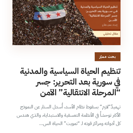
بحث مميّز
تنظيم الحياة السياسية والمدنية
في سورية بعد التحرير: جسر
“المرحلة الانتقالية” الآمن
تهميدٌ”لازم” بسقوط نظام الأسد، أُسدل الستار عن النموذج
الأكثر توحشاً في الأنظمة التعسفية والاستبداية، والذي هندس
كل أدواته ومراكز قوته لـ “تمويت” الحياة الس…