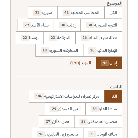
الموضوع
الكل
المجالس المحلية
سورية
33
41
الثورة السورية
إدلب
نظام الأسد
29
30
30
هيئة تحرير الشام
الحوكمة
روسيا
22
23
26
الإدارة الذاتية
المعارضة السورية
18
20
إيران
المزيد (170)
16
الباحث
الكل
مركز عمران للدراسات الاستراتيجية
106
ساشا العلو
أيمن الدسوقي
29
31
محسن المصطفى
معن طلَّاع
27
29
مناف قومان
د.بشير زين العابدين
16
25