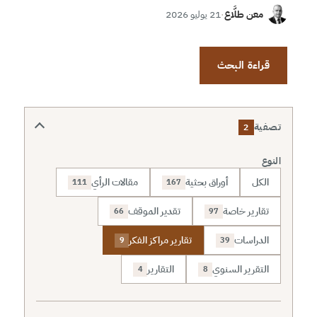
معن طلَّاع
·
21 يوليو 2026
قراءة البحث
تصفية
2
النوع
الكل
أوراق بحثية
مقالات الرأي
111
167
تقارير خاصة
تقدير الموقف
66
97
الدراسات
تقارير مراكز الفكر
9
39
التقرير السنوي
التقارير
4
8