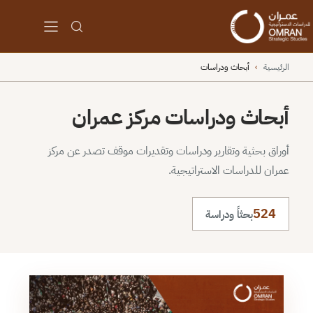
الرئيسية
›
أبحاث ودراسات
أبحاث ودراسات مركز عمران
أوراق بحثية وتقارير ودراسات وتقديرات موقف تصدر عن مركز
عمران للدراسات الاستراتيجية.
524
بحثاً ودراسة