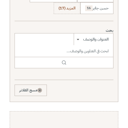
حسن جابر
المزيد (17)
16
بحث
نطاق البحث
×
مسح الفلاتر