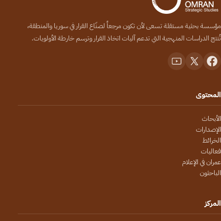
مؤسسة بحثية مستقلة تسعى لأن تكون مرجعاً لصنّاع القرار في سوريا والمنطقة،
تُنتج الدراسات المنهجية التي تدعم آليات اتخاذ القرار وترسم خارطة الأولويات.
المحتوى
الأبحاث
الإصدارات
الخرائط
فعاليات
عمران في الإعلام
الباحثون
المركز