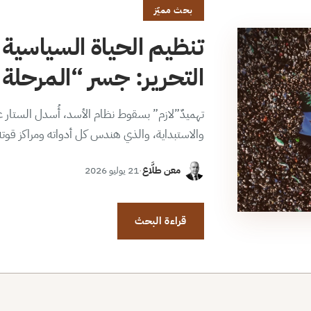
بحث مميّز
تنظيم الحياة السياسية 
التحرير: جسر “المرحلة ا
تهميدٌ”لازم” بسقوط نظام الأسد، أُسدل الستار عن
والاستبداية، والذي هندس كل أدواته ومراكز قوت
معن طلَّاع
·
21 يوليو 2026
قراءة البحث