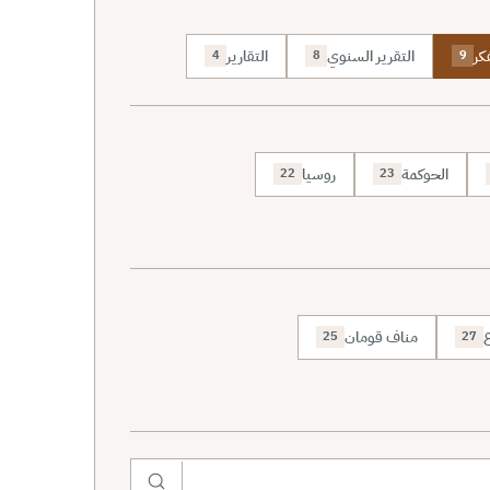
كر
التقرير السنوي
التقارير
4
8
9
الحوكمة
روسيا
22
23
ع
مناف قومان
25
27