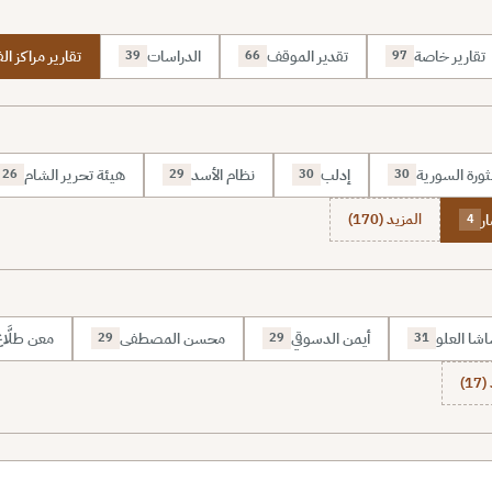
تقارير خاصة
تقدير الموقف
الدراسات
تقارير مراكز الف
39
66
97
ثورة السورية
إدلب
نظام الأسد
هيئة تحرير الشام
26
29
30
30
ر
المزيد (170)
4
شا العلو
أيمن الدسوقي
محسن المصطفى
معن طلَّا
29
29
31
1)