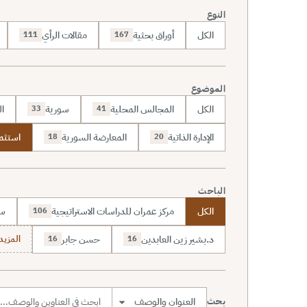
النوع
الكل
أوراق بحثية
مقالات الرأي
111
167
الموضوع
الكل
المجالس المحلية
سورية
ال
33
41
الإدارة الذاتية
المعارضة السورية
استثما
18
20
الباحث
الكل
مركز عمران للدراسات الاستراتيجية
سا
106
د.بشير زين العابدين
حسن جابر
المزيد (7
16
16
بحث