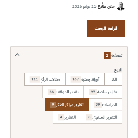
معن طلَّاع
·
21 يوليو 2026
قراءة البحث
تصفية
2
النوع
الكل
أوراق بحثية
مقالات الرأي
111
167
تقارير خاصة
تقدير الموقف
66
97
الدراسات
تقارير مراكز الفكر
9
39
التقرير السنوي
التقارير
4
8