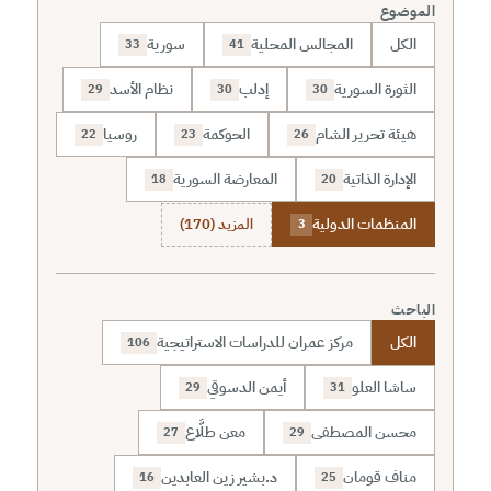
الموضوع
الكل
المجالس المحلية
سورية
33
41
الثورة السورية
إدلب
نظام الأسد
29
30
30
هيئة تحرير الشام
الحوكمة
روسيا
22
23
26
الإدارة الذاتية
المعارضة السورية
18
20
المنظمات الدولية
المزيد (170)
3
الباحث
الكل
مركز عمران للدراسات الاستراتيجية
106
ساشا العلو
أيمن الدسوقي
29
31
محسن المصطفى
معن طلَّاع
27
29
مناف قومان
د.بشير زين العابدين
16
25