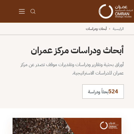
الرئيسية
›
أبحاث ودراسات
أبحاث ودراسات مركز عمران
أوراق بحثية وتقارير ودراسات وتقديرات موقف تصدر عن مركز
عمران للدراسات الاستراتيجية.
524
بحثاً ودراسة