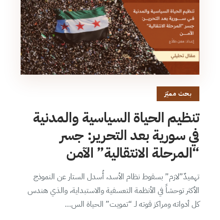
بحث مميّز
تنظيم الحياة السياسية والمدنية
في سورية بعد التحرير: جسر
“المرحلة الانتقالية” الآمن
تهميدٌ”لازم” بسقوط نظام الأسد، أُسدل الستار عن النموذج
الأكثر توحشاً في الأنظمة التعسفية والاستبداية، والذي هندس
كل أدواته ومراكز قوته لـ “تمويت” الحياة الس…