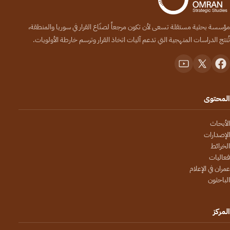
مؤسسة بحثية مستقلة تسعى لأن تكون مرجعاً لصنّاع القرار في سوريا والمنطقة،
تُنتج الدراسات المنهجية التي تدعم آليات اتخاذ القرار وترسم خارطة الأولويات.
المحتوى
الأبحاث
الإصدارات
الخرائط
فعاليات
عمران في الإعلام
الباحثون
المركز