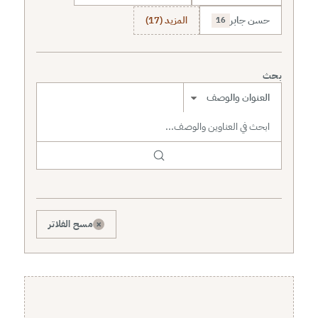
حسن جابر
المزيد (17)
16
بحث
نطاق البحث
×
مسح الفلاتر