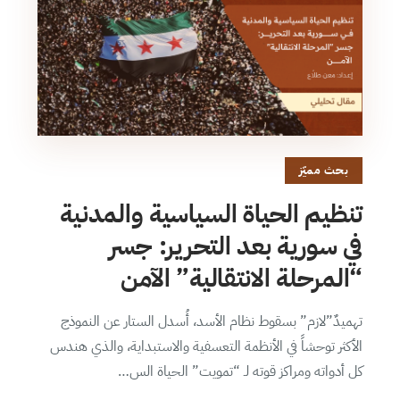
بحث مميّز
تنظيم الحياة السياسية والمدنية
في سورية بعد التحرير: جسر
“المرحلة الانتقالية” الآمن
تهميدٌ”لازم” بسقوط نظام الأسد، أُسدل الستار عن النموذج
الأكثر توحشاً في الأنظمة التعسفية والاستبداية، والذي هندس
كل أدواته ومراكز قوته لـ “تمويت” الحياة الس…