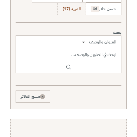
حسن جابر
المزيد (17)
16
بحث
نطاق البحث
×
مسح الفلاتر