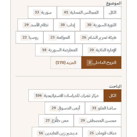
الموضوع
الكل
المجالس المحلية
سورية
33
41
الثورة السورية
إدلب
نظام الأسد
29
30
30
هيئة تحرير الشام
الحوكمة
روسيا
22
23
26
الإدارة الذاتية
المعارضة السورية
18
20
النزوح الداخلي
المزيد (170)
3
الباحث
الكل
مركز عمران للدراسات الاستراتيجية
106
ساشا العلو
أيمن الدسوقي
29
31
محسن المصطفى
معن طلَّاع
27
29
مناف قومان
د.بشير زين العابدين
16
25