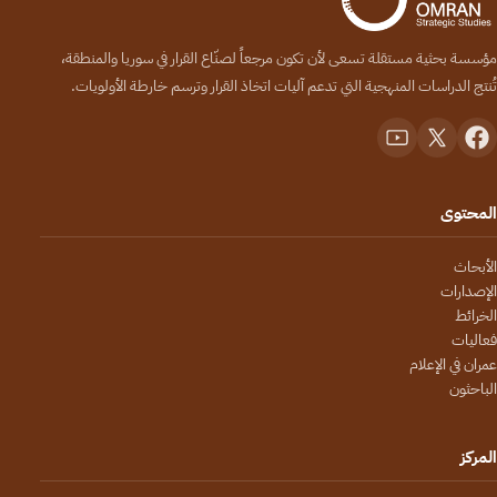
مؤسسة بحثية مستقلة تسعى لأن تكون مرجعاً لصنّاع القرار في سوريا والمنطقة،
تُنتج الدراسات المنهجية التي تدعم آليات اتخاذ القرار وترسم خارطة الأولويات.
المحتوى
الأبحاث
الإصدارات
الخرائط
فعاليات
عمران في الإعلام
الباحثون
المركز