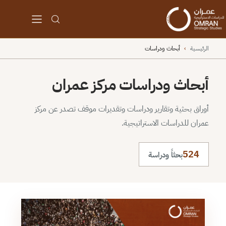
الرئيسية
›
أبحاث ودراسات
أبحاث ودراسات مركز عمران
أوراق بحثية وتقارير ودراسات وتقديرات موقف تصدر عن مركز
عمران للدراسات الاستراتيجية.
524
بحثاً ودراسة