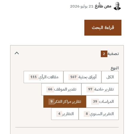
معن طلَّاع
·
21 يوليو 2026
قراءة البحث
تصفية
2
النوع
الكل
أوراق بحثية
مقالات الرأي
111
167
تقارير خاصة
تقدير الموقف
66
97
الدراسات
تقارير مراكز الفكر
9
39
التقرير السنوي
التقارير
4
8