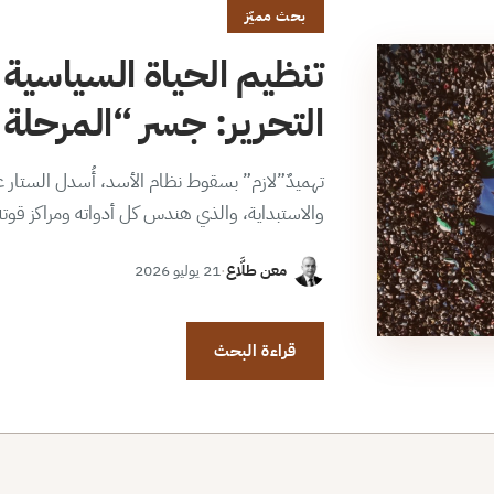
بحث مميّز
تنظيم الحياة السياسية 
التحرير: جسر “المرحلة ا
تهميدٌ”لازم” بسقوط نظام الأسد، أُسدل الستار عن
والاستبداية، والذي هندس كل أدواته ومراكز قوت
معن طلَّاع
·
21 يوليو 2026
قراءة البحث