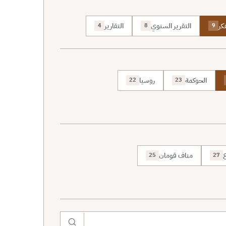
كر
التقرير السنوي
التقارير
4
8
9
الحوكمة
روسيا
22
23
ع
مناف قومان
25
27