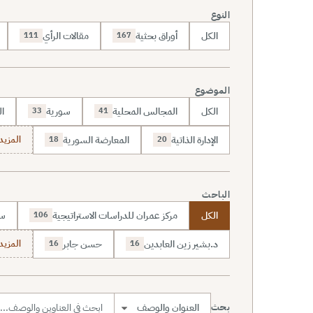
النوع
الكل
أوراق بحثية
مقالات الرأي
111
167
الموضوع
الكل
المجالس المحلية
سورية
ال
33
41
الإدارة الذاتية
المعارضة السورية
المزيد (70
18
20
الباحث
الكل
مركز عمران للدراسات الاستراتيجية
سا
106
د.بشير زين العابدين
حسن جابر
المزيد (7
16
16
بحث