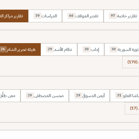
تقارير خاصة
تقدير الموقف
الدراسات
تقارير مراكز الف
39
66
97
ثورة السورية
إدلب
نظام الأسد
هيئة تحرير الشام
26
29
30
30
1)
شا العلو
أيمن الدسوقي
محسن المصطفى
معن طلَّا
29
29
31
1)