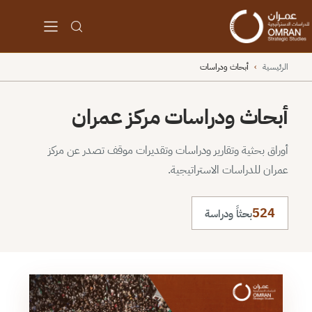
الرئيسية
›
أبحاث ودراسات
أبحاث ودراسات مركز عمران
أوراق بحثية وتقارير ودراسات وتقديرات موقف تصدر عن مركز
عمران للدراسات الاستراتيجية.
524
بحثاً ودراسة