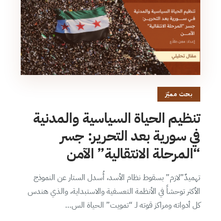
بحث مميّز
تنظيم الحياة السياسية والمدنية
في سورية بعد التحرير: جسر
“المرحلة الانتقالية” الآمن
تهميدٌ”لازم” بسقوط نظام الأسد، أُسدل الستار عن النموذج
الأكثر توحشاً في الأنظمة التعسفية والاستبداية، والذي هندس
كل أدواته ومراكز قوته لـ “تمويت” الحياة الس…