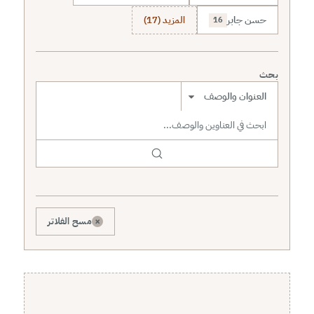
حسن جابر
المزيد (17)
16
بحث
نطاق البحث
×
مسح الفلاتر