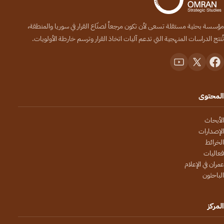
مؤسسة بحثية مستقلة تسعى لأن تكون مرجعاً لصنّاع القرار في سوريا والمنطقة،
تُنتج الدراسات المنهجية التي تدعم آليات اتخاذ القرار وترسم خارطة الأولويات.
المحتوى
الأبحاث
الإصدارات
الخرائط
فعاليات
عمران في الإعلام
الباحثون
المركز