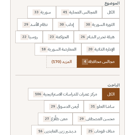
الموضوع
الكل
المجالس المحلية
سورية
33
41
الثورة السورية
إدلب
نظام الأسد
29
30
30
هيئة تحرير الشام
الحوكمة
روسيا
22
23
26
الإدارة الذاتية
المعارضة السورية
18
20
مجالس محافظة
المزيد (170)
4
الباحث
الكل
مركز عمران للدراسات الاستراتيجية
106
ساشا العلو
أيمن الدسوقي
29
31
محسن المصطفى
معن طلَّاع
27
29
مناف قومان
د.بشير زين العابدين
16
25