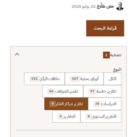
معن طلَّاع
·
21 يوليو 2026
قراءة البحث
تصفية
2
النوع
الكل
أوراق بحثية
مقالات الرأي
111
167
تقارير خاصة
تقدير الموقف
66
97
الدراسات
تقارير مراكز الفكر
9
39
التقرير السنوي
التقارير
4
8