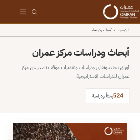
الرئيسية
›
أبحاث ودراسات
أبحاث ودراسات مركز عمران
أوراق بحثية وتقارير ودراسات وتقديرات موقف تصدر عن مركز
عمران للدراسات الاستراتيجية.
524
بحثاً ودراسة