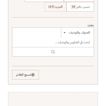
حسن جابر
المزيد (17)
16
بحث
نطاق البحث
×
مسح الفلاتر