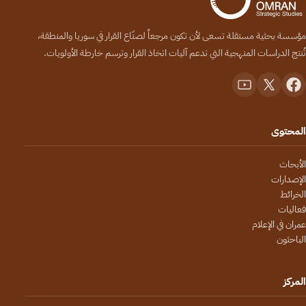
مؤسسة بحثية مستقلة تسعى لأن تكون مرجعاً لصنّاع القرار في سوريا والمنطقة،
تُنتج الدراسات المنهجية التي تدعم آليات اتخاذ القرار وترسم خارطة الأولويات.
المحتوى
الأبحاث
الإصدارات
الخرائط
فعاليات
عمران في الإعلام
الباحثون
المركز