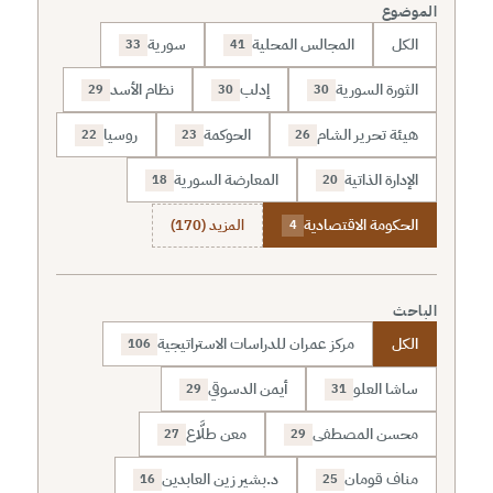
الموضوع
الكل
المجالس المحلية
سورية
33
41
الثورة السورية
إدلب
نظام الأسد
29
30
30
هيئة تحرير الشام
الحوكمة
روسيا
22
23
26
الإدارة الذاتية
المعارضة السورية
18
20
الحكومة الاقتصادية
المزيد (170)
4
الباحث
الكل
مركز عمران للدراسات الاستراتيجية
106
ساشا العلو
أيمن الدسوقي
29
31
محسن المصطفى
معن طلَّاع
27
29
مناف قومان
د.بشير زين العابدين
16
25