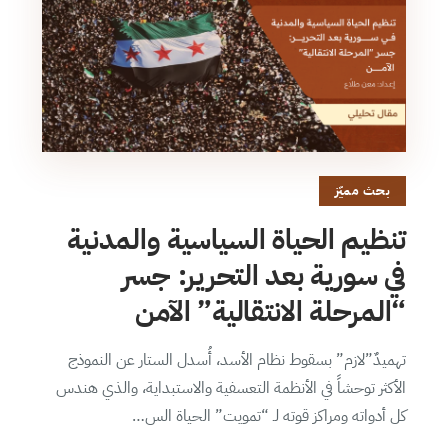
بحث مميّز
تنظيم الحياة السياسية والمدنية
في سورية بعد التحرير: جسر
“المرحلة الانتقالية” الآمن
تهميدٌ”لازم” بسقوط نظام الأسد، أُسدل الستار عن النموذج
الأكثر توحشاً في الأنظمة التعسفية والاستبداية، والذي هندس
كل أدواته ومراكز قوته لـ “تمويت” الحياة الس…