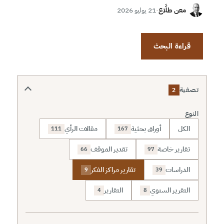
معن طلَّاع
·
21 يوليو 2026
قراءة البحث
تصفية
2
النوع
الكل
أوراق بحثية
مقالات الرأي
111
167
تقارير خاصة
تقدير الموقف
66
97
الدراسات
تقارير مراكز الفكر
9
39
التقرير السنوي
التقارير
4
8