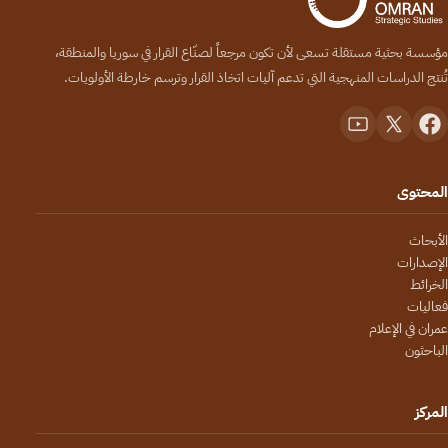
مؤسسة بحثية مستقلة تسعى لأن تكون مرجعاً لصنّاع القرار في سوريا والمنطقة،
تُنتج الدراسات المنهجية التي تدعم آليات اتخاذ القرار وترسم خارطة الأولويات.
المحتوى
الأبحاث
الإصدارات
الخرائط
فعاليات
عمران في الإعلام
الباحثون
المركز