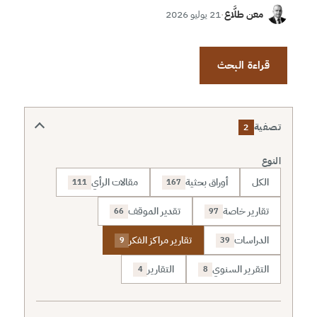
معن طلَّاع
·
21 يوليو 2026
قراءة البحث
تصفية
2
النوع
الكل
أوراق بحثية
مقالات الرأي
111
167
تقارير خاصة
تقدير الموقف
66
97
الدراسات
تقارير مراكز الفكر
9
39
التقرير السنوي
التقارير
4
8