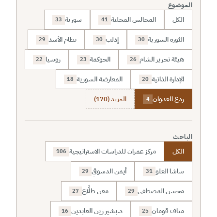
الموضوع
الكل
المجالس المحلية
سورية
33
41
الثورة السورية
إدلب
نظام الأسد
29
30
30
هيئة تحرير الشام
الحوكمة
روسيا
22
23
26
الإدارة الذاتية
المعارضة السورية
18
20
ردع العدوان
المزيد (170)
4
الباحث
الكل
مركز عمران للدراسات الاستراتيجية
106
ساشا العلو
أيمن الدسوقي
29
31
محسن المصطفى
معن طلَّاع
27
29
مناف قومان
د.بشير زين العابدين
16
25