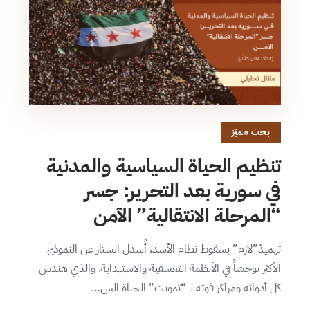
بحث مميّز
تنظيم الحياة السياسية والمدنية
في سورية بعد التحرير: جسر
“المرحلة الانتقالية” الآمن
تهميدٌ”لازم” بسقوط نظام الأسد، أُسدل الستار عن النموذج
الأكثر توحشاً في الأنظمة التعسفية والاستبداية، والذي هندس
كل أدواته ومراكز قوته لـ “تمويت” الحياة الس…