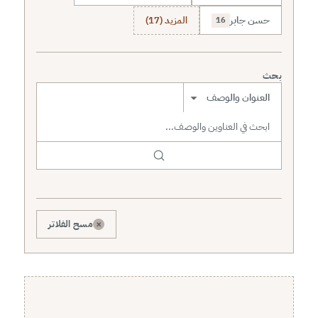
حسن جابر
المزيد (17)
16
بحث
نطاق البحث
×
مسح الفلاتر