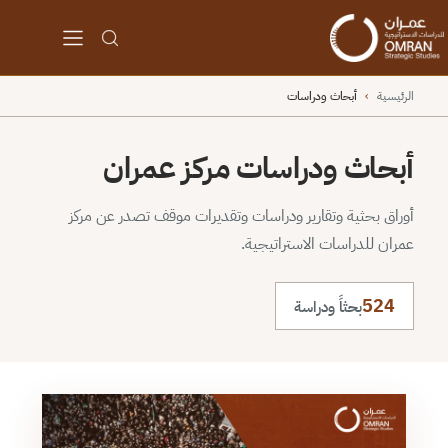
الرئيسية
›
أبحاث ودراسات
أبحاث ودراسات مركز عمران
أوراق بحثية وتقارير ودراسات وتقديرات موقف تصدر عن مركز
عمران للدراسات الاستراتيجية.
524
بحثاً ودراسة